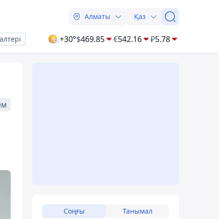
Алматы
Қаз
+30°
$
469.85
€
542.16
₽
5.78
алтері
ем
Соңғы
Танымал