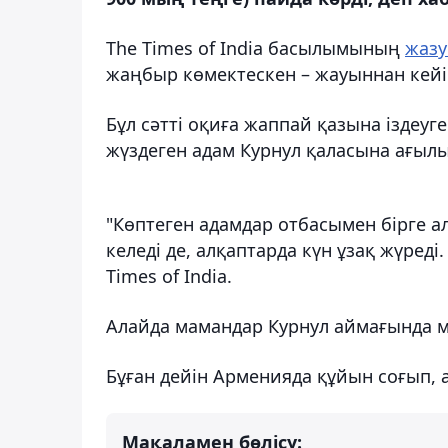
The Times of India басылымының
жаз
жаңбыр көмектескен – жауыннан кейі
Бұл сәтті оқиға жаппай қазына іздеу
жүздеген адам Курнул қаласына ағылы
"Көптеген адамдар отбасымен бірге а
келеді де, алқаптарда күн ұзақ жүреді.
Times of India.
Алайда мамандар Курнул аймағында мұ
Бұған дейін Арменияда құйын соғып, 
Мақаламен бөлісу: