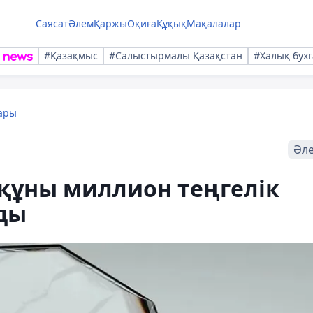
Саясат
Әлем
Қаржы
Оқиға
Құқық
Мақалалар
#Қазақмыс
#Салыстырмалы Қазақстан
#Халық бухг
ары
Әл
 құны миллион теңгелік
лды