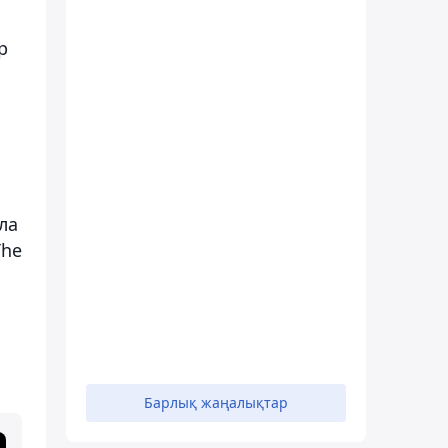
р
ла
The
Барлық жаңалықтар