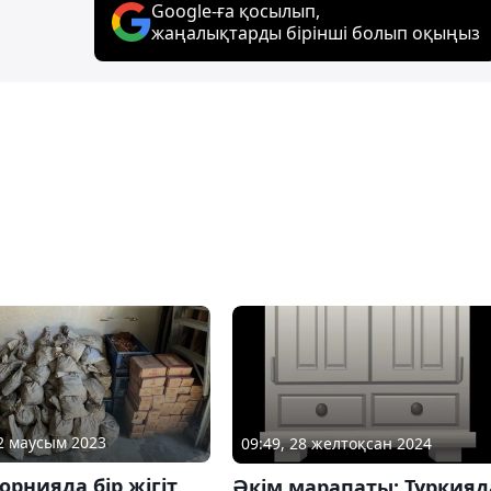
Google-ға қосылып,
жаңалықтарды бірінші болып оқыңыз
12 маусым 2023
09:49, 28 желтоқсан 2024
рнияда бір жігіт
Әкім марапаты: Түркияд