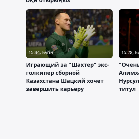
Оқи отырыңыз
15:34, Бүгін
15:28, Б
Играющий за "Шахтёр" экс-
"Очень
голкипер сборной
Алимх
Казахстана Шацкий хочет
Нурсул
завершить карьеру
титул