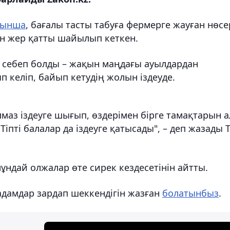
уынша
, бағалы тасты табуға фермерге жауған нөсе
н жер қатты шайылып кеткен.
ге себеп болды – жақын маңдағы ауылдардан
п келіп, байып кетудің жолын іздеуде.
лмаз іздеуге шығып, өздерімен бірге тамақтарын а
 Тіпті балалар да іздеуге қатысады", – деп жазады 
ндай олжалар өте сирек кездесетінін айтты.
адамдар зардап шеккендігін жазған
болатынбыз
.