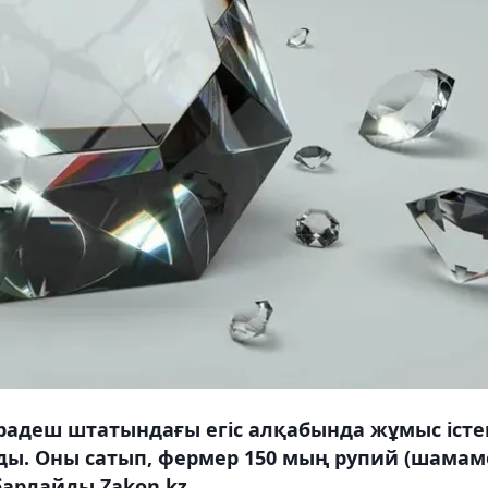
-Прадеш штатындағы егіс алқабында жұмыс істе
лды. Оны сатып, фермер 150 мың рупий (шамам
барлайды Zakon.kz.