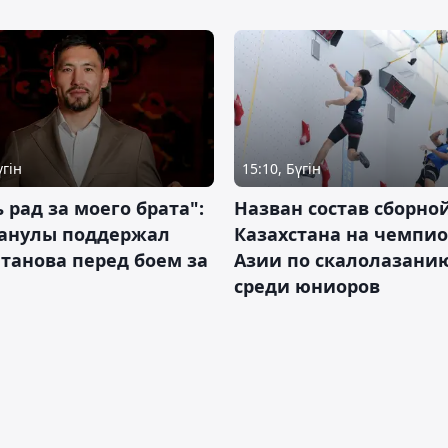
үгін
15:10, Бүгін
 рад за моего брата":
Назван состав сборно
анулы поддержал
Казахстана на чемпи
танова перед боем за
Азии по скалолазани
среди юниоров