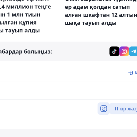
,4 миллион теңге
ер адам қолдан сатып
ын 1 млн тиын
алған шкафтан 12 алты
ылған құпия
шақа тауып алды
ы тауып алды
абардар болыңыз:
Пікір жаз