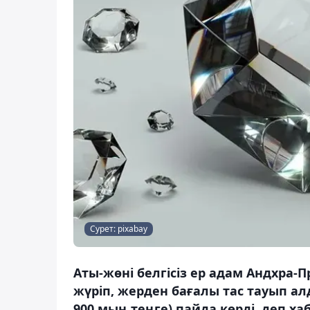
Сурет: pixabay
Аты-жөні белгісіз ер адам Андхра
жүріп, жерден бағалы тас тауып а
900 мың теңге) пайда көрді, деп ха