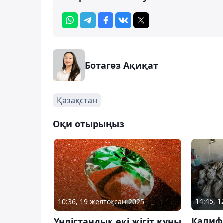
Ботагөз Ақиқат
Қазақстан
Оқи отырыңыз
14:45, 
10:36, 19 желтоқсан 2025
Калифо
Үндістандық екі жігіт құны