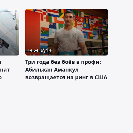
14:54, Бүгін
й
Три года без боёв в профи:
онат
Абильхан Аманкул
ю
возвращается на ринг в США