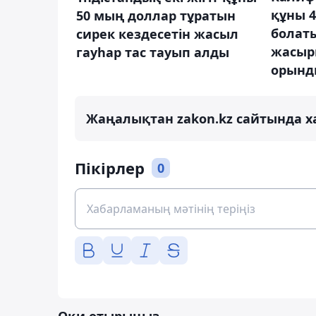
құны 4
50 мың доллар тұратын
болат
сирек кездесетін жасыл
жасыр
гауһар тас тауып алды
орынд
Жаңалықтан zakon.kz сайтында х
Пікірлер
0