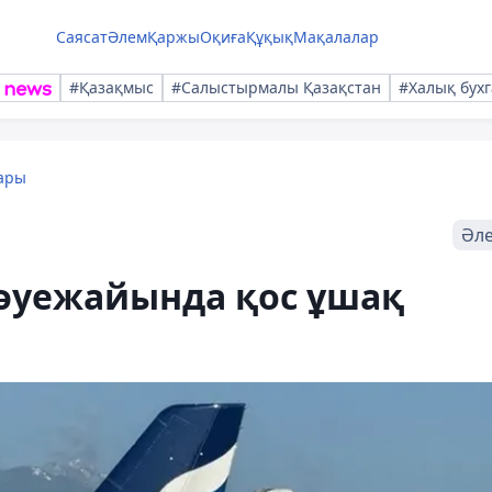
Саясат
Әлем
Қаржы
Оқиға
Құқық
Мақалалар
#Қазақмыс
#Салыстырмалы Қазақстан
#Халық бухг
ары
Әл
әуежайында қос ұшақ