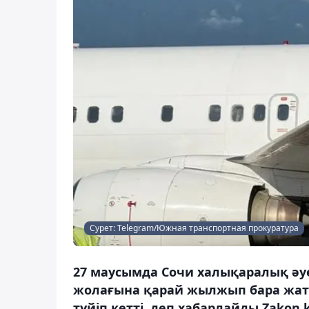
Сурет: Telegram/Южная транспортная прокуратура
27 маусымда Сочи халықаралық әу
жолағына қарай жылжып бара жатқ
түйіп кетті, деп хабарлайды Zakon.k