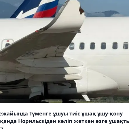
ежайында Түменге ұшуы тиіс ұшақ ұшу-қону
анда Норильскіден келіп жеткен өзге ұшақт
z.