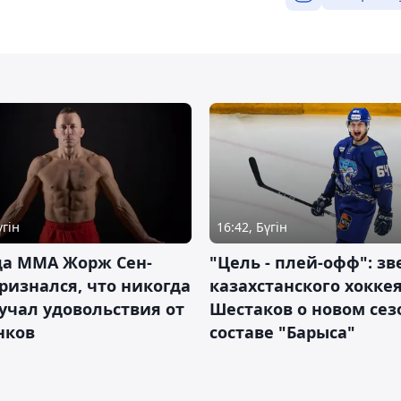
үгін
16:42, Бүгін
да ММА Жорж Сен-
"Цель - плей-офф": зв
ризнался, что никогда
казахстанского хокке
учал удовольствия от
Шестаков о новом сез
нков
составе "Барыса"