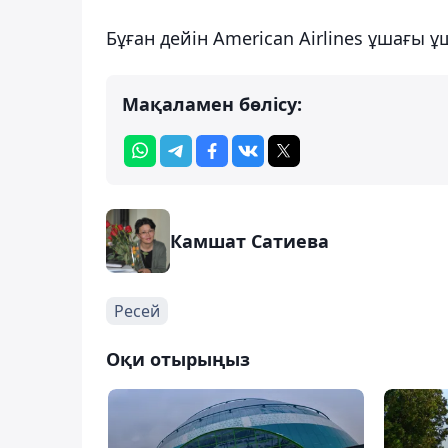
Бұған дейін American Airlines ұшағы ұ
Мақаламен бөлісу:
Камшат Сатиева
Ресей
Оқи отырыңыз