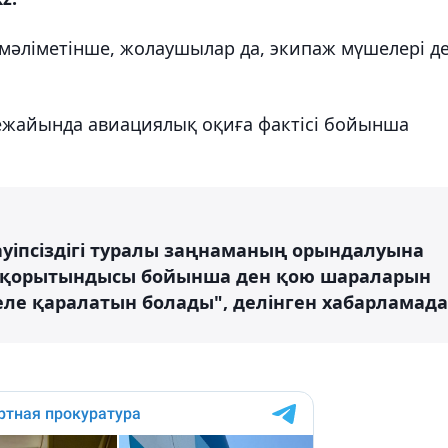
 мәліметінше, жолаушылар да, экипаж мүшелері д
уежайында авиациялық оқиға фактісі бойынша
ауіпсіздігі туралы заңнаманың орындалуына
ың қорытындысы бойынша ден қою шараларын
еле қаралатын болады", делінген хабарламада