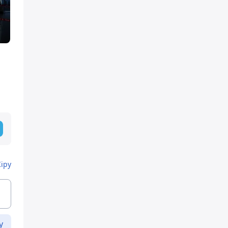
Кіру
у