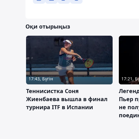
Оқи отырыңыз
17:43, Бүгін
17:21, Б
Теннисистка Соня
Леген
Жиенбаева вышла в финал
Пьер п
турнира ITF в Испании
не пол
поеди