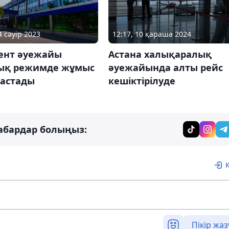
4 сәуір 2023
12:17, 10 қараша 2024
нт әуежайы
Астана халықаралық
ық режимде жұмыс
әуежайында алты рейс
бастады
кешіктірілуде
абардар болыңыз:
Пікір жаз