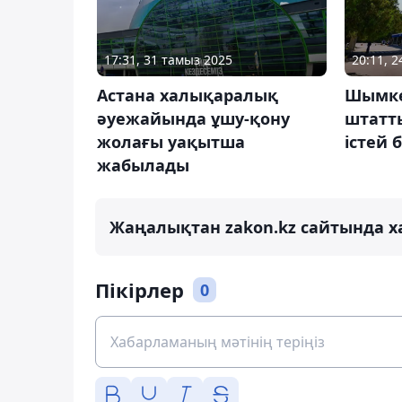
17:31, 31 тамыз 2025
20:11, 2
Астана халықаралық
Шымке
әуежайында ұшу-қону
штатт
жолағы уақытша
істей 
жабылады
Жаңалықтан zakon.kz сайтында х
Пікірлер
0