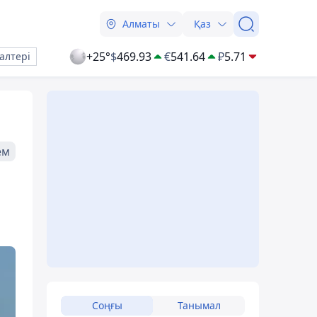
Алматы
Қаз
+25°
$
469.93
€
541.64
₽
5.71
алтері
ем
Соңғы
Танымал