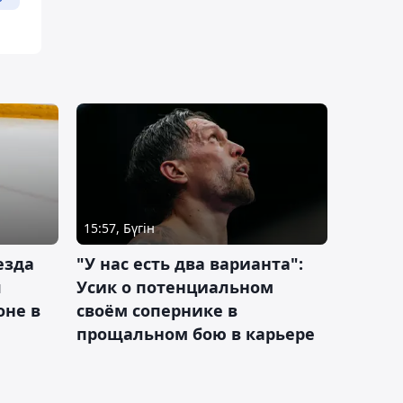
15:57, Бүгін
езда
"У нас есть два варианта":
я
Усик о потенциальном
оне в
своём сопернике в
прощальном бою в карьере