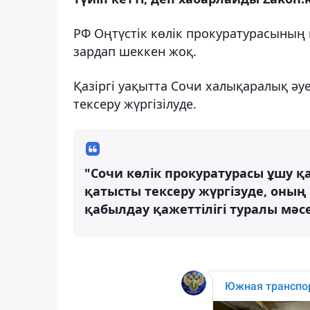
РФ Оңтүстік көлік прокуратурасының
зардап шеккен жоқ.
Қазіргі уақытта Сочи халықаралық ә
тексеру жүргізілуде.
"Сочи көлік прокуратурасы ұшу қ
қатысты тексеру жүргізуде, он
қабылдау қажеттілігі туралы мәс