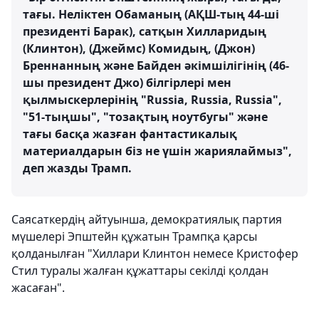
тағы. Неліктен Обаманың (АҚШ-тың 44-ші
президенті Барак), сатқын Хилларидың
(Клинтон), (Джеймс) Комидың, (Джон)
Бреннанның және Байден әкімшілігінің (46-
шы президент Джо) білгірлері мен
қылмыскерлерінің "Russia, Russia, Russia",
"51-тыңшы", "тозақтың ноутбугы" және
тағы басқа жазған фантастикалық
материалдарын біз не үшін жариялаймыз",
деп жазды Трамп.
Саясаткердің айтуынша, демократиялық партия
мүшелері Эпштейн құжатын Трампқа қарсы
қолданылған "Хиллари Клинтон немесе Кристофер
Стил туралы жалған құжаттары секілді қолдан
жасаған".