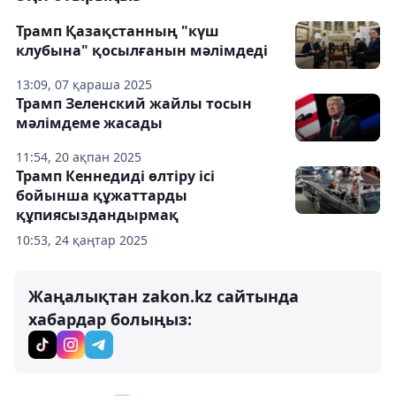
Трамп Қазақстанның "күш
клубына" қосылғанын мәлімдеді
13:09, 07 қараша 2025
Трамп Зеленский жайлы тосын
мәлімдеме жасады
11:54, 20 ақпан 2025
Трамп Кеннедиді өлтіру ісі
бойынша құжаттарды
құпиясыздандырмақ
10:53, 24 қаңтар 2025
Жаңалықтан zakon.kz сайтында
хабардар болыңыз: