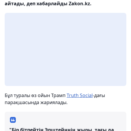
айтады, деп хабарлайды Zakon.kz.
Бұл туралы өз ойын Трамп
Truth Social
-дағы
парақшасында жариялады.
"Бір бітпейтін Эпштейннің жыры, тағы да,