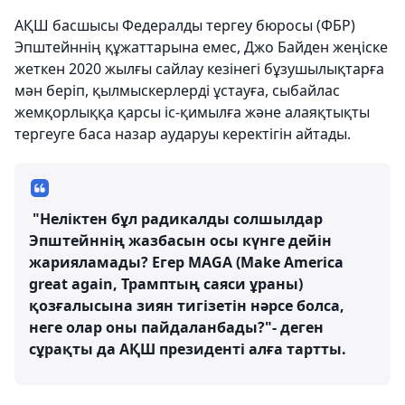
АҚШ басшысы Федералды тергеу бюросы (ФБР)
Эпштейннің құжаттарына емес, Джо Байден жеңіске
жеткен 2020 жылғы сайлау кезінегі бұзушылықтарға
мән беріп, қылмыскерлерді ұстауға, сыбайлас
жемқорлыққа қарсы іс-қимылға және алаяқтықты
тергеуге баса назар аударуы керектігін айтады.
"Неліктен бұл радикалды солшылдар
Эпштейннің жазбасын осы күнге дейін
жарияламады? Егер MAGA (Make America
great again, Трамптың саяси ұраны)
қозғалысына зиян тигізетін нәрсе болса,
неге олар оны пайдаланбады?"- деген
сұрақты да АҚШ президенті алға тартты.