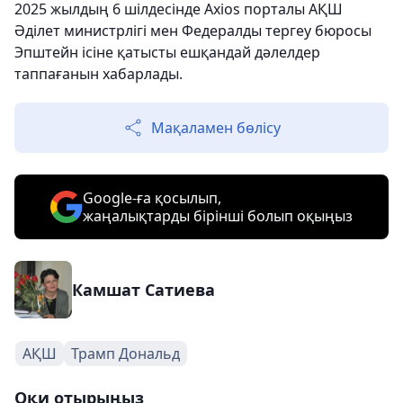
2025 жылдың 6 шілдесінде Axios порталы АҚШ
Әділет министрлігі мен Федералды тергеу бюросы
Эпштейн ісіне қатысты ешқандай дәлелдер
таппағанын хабарлады.
Мақаламен бөлісу
Google-ға қосылып,
жаңалықтарды бірінші болып оқыңыз
Камшат Сатиева
АҚШ
Трамп Дональд
Оқи отырыңыз