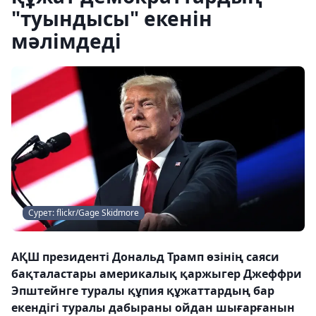
"туындысы" екенін
мәлімдеді
Сурет: flickr/Gage Skidmore
АҚШ президенті Дональд Трамп өзінің саяси
бақталастары америкалық қаржыгер Джеффри
Эпштейнге туралы құпия құжаттардың бар
екендігі туралы дабыраны ойдан шығарғанын