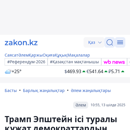
Қаз
Саясат
Әлем
Қаржы
Оқиға
Құқық
Мақалалар
#Референдум-2026
#Қазақстан мақтанышы
+25°
$
469.93
€
541.64
₽
5.71
Басты
Барлық жаңалықтар
Әлем жаңалықтары
Әлем
10:55, 13 шілде 2025
Трамп Эпштейн ісі туралы
құжат демократтардың