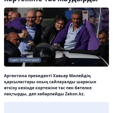
Сурет: Х/clashreport
Аргентина президенті Хавьер Милейдің
қарсыластары оның сайлауалды шарасын
өткізу кезінде кортежіне тас пен бөтелке
лақтырды, деп хабарлайды Zakon.kz.