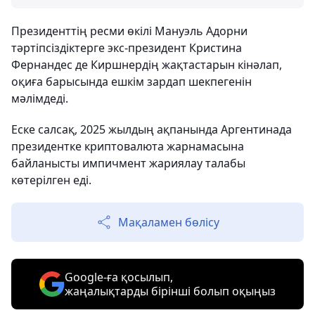
Президенттің ресми өкілі Мануэль Адорни
тәртіпсіздіктерге экс-президент Кристина
Фернандес де Киршнердің жақтастарын кінәлап,
оқиға барысында ешкім зардап шекпегенін
мәлімдеді.
Еске салсақ, 2025 жылдың ақпанында Аргентинада
президентке криптовалюта жарнамасына
байланысты импичмент жариялау талабы
көтерілген еді.
Мақаламен бөлісу
Google-ға қосылып,
жаңалықтарды бірінші болып оқыңыз