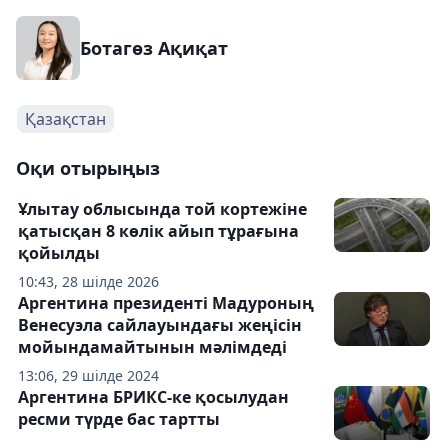
Ботагөз Ақиқат
Қазақстан
Оқи отырыңыз
Ұлытау облысында той кортежіне
қатысқан 8 көлік айып тұрағына
қойылды
10:43, 28 шілде 2026
Аргентина президенті Мадуроның
Венесуэла сайлауындағы жеңісін
мойындамайтынын мәлімдеді
13:06, 29 шілде 2024
Аргентина БРИКС-ке қосылудан
ресми түрде бас тартты