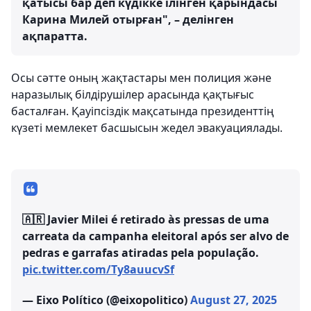
қатысы бар деп күдікке ілінген қарындасы
Карина Милей отырған", – делінген
ақпаратта.
Осы сәтте оның жақтастары мен полиция және
наразылық білдірушілер арасында қақтығыс
басталған. Қауіпсіздік мақсатында президенттің
күзеті мемлекет басшысын жедел эвакуациялады.
🇦🇷 Javier Milei é retirado às pressas de uma
carreata da campanha eleitoral após ser alvo de
pedras e garrafas atiradas pela população.
pic.twitter.com/Ty8auucvSf
— Eixo Político (@eixopolitico)
August 27, 2025