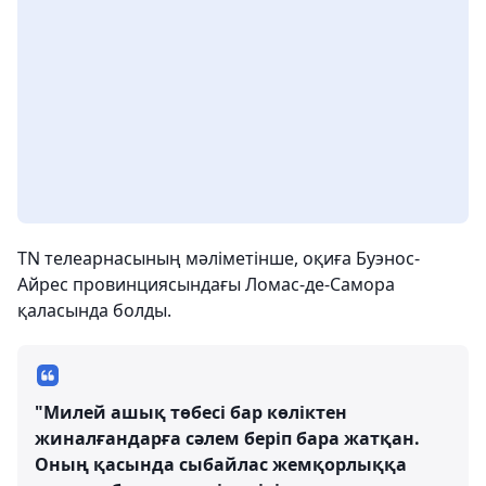
TN телеарнасының мәліметінше, оқиға Буэнос-
Айрес провинциясындағы Ломас-де-Самора
қаласында болды.
"Милей ашық төбесі бар көліктен
жиналғандарға сәлем беріп бара жатқан.
Оның қасында сыбайлас жемқорлыққа