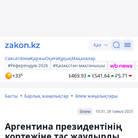
Қаз
Саясат
Әлем
Қаржы
Оқиға
Құқық
Мақалалар
#Референдум-2026
#Қазақстан мақтанышы
+33°
$
469.93
€
541.64
₽
5.71
Басты
Барлық жаңалықтар
Әлем жаңалықтары
Әлем
10:31, 28 тамыз 2025
Аргентина президентінің
кортежіне тас жаудырды