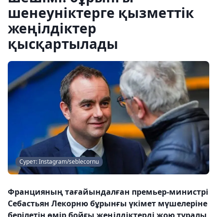
шенеуніктерге қызметтік
жеңілдіктер
қысқартылады
Сурет: Instagram/seblecornu
Францияның тағайындалған премьер-министрі
Себастьян Лекорню бұрынғы үкімет мүшелеріне
берілетін өмір бойғы жеңілдіктерді жою туралы