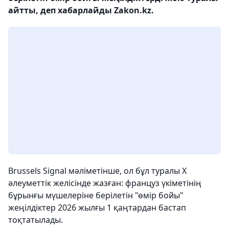
айтты, деп хабарлайды Zakon.kz.
Brussels Signal мәліметінше, ол бұл туралы Х
әлеуметтік желісінде жазған: француз үкіметінің
бұрынғы мүшелеріне берілетін "өмір бойы"
жеңілдіктер 2026 жылғы 1 қаңтардан бастап
тоқтатылады.