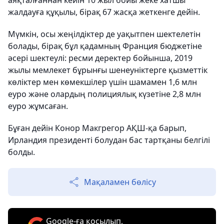
аяқталғаннан кейін 10 жыл бойы жеке хатшы
жалдауға құқылы, бірақ 67 жасқа жеткенге дейін.
Мүмкін, осы жеңілдіктер де уақытпен шектелетін
болады, бірақ бұл қадамның Франция бюджетіне
әсері шектеулі: ресми деректер бойынша, 2019
жылы мемлекет бұрынғы шенеуніктерге қызметтік
көліктер мен көмекшілер үшін шамамен 1,6 млн
еуро және олардың полициялық күзетіне 2,8 млн
еуро жұмсаған.
Бұған дейін Конор Макгрегор АҚШ-қа барып,
Ирландия президенті болудан бас тартқаны белгілі
болды.
Мақаламен бөлісу
Google-ға қосылып,