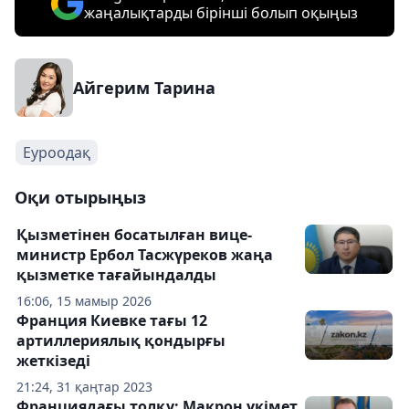
жаңалықтарды бірінші болып оқыңыз
Айгерим Тарина
Еуроодақ
Оқи отырыңыз
Қызметінен босатылған вице-
министр Ербол Тасжүреков жаңа
қызметке тағайындалды
16:06, 15 мамыр 2026
Франция Киевке тағы 12
артиллериялық қондырғы
жеткізеді
21:24, 31 қаңтар 2023
Франциядағы толқу: Макрон үкімет