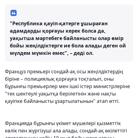
"Республика қауіп-қатерге ұшыраған
адамдарды қорғауы керек болса да,
уақытша мәртебеге байланысты олар өмір
бойы жеңілдіктерге ие бола алады деген ой
мүлдем мүмкін емес", – деді ол.
Француз премьері сондай-ақ осы жеңілдіктердің
біріне – полициялық қорғауға тоқталып, оны
бұрынғы премьерлер мен ішкі істер министрлеріне
"тек шектеулі уақытқа берілетінін және нақты
қауіпке байланысты ұзартылатынын" атап өтті.
Францияда бұрынғы үкімет мүшелері қызметтік
көлік пен жүргізуші ала алады, сондай-ақ өкілеттігі