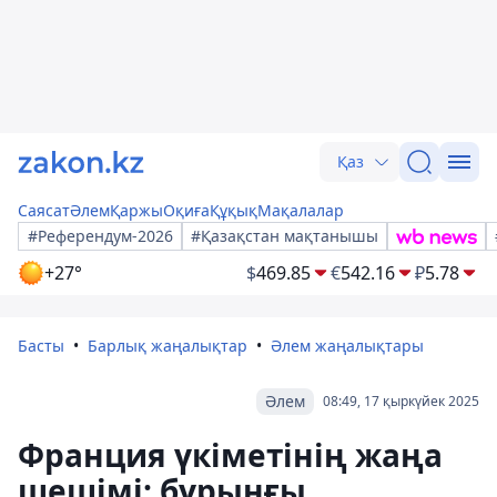
Қаз
Саясат
Әлем
Қаржы
Оқиға
Құқық
Мақалалар
#Референдум-2026
#Қазақстан мақтанышы
+27°
$
469.85
€
542.16
₽
5.78
Басты
Барлық жаңалықтар
Әлем жаңалықтары
Әлем
08:49, 17 қыркүйек 2025
Франция үкіметінің жаңа
шешімі: бұрынғы