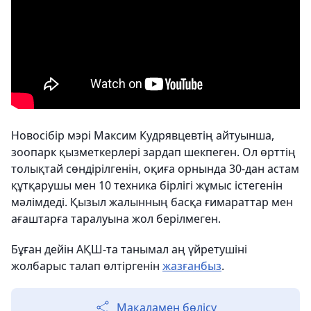
Новосібір мэрі Максим Кудрявцевтің айтуынша,
зоопарк қызметкерлері зардап шекпеген. Ол өрттің
толықтай сөндірілгенін, оқиға орнында 30-дан астам
құтқарушы мен 10 техника бірлігі жұмыс істегенін
мәлімдеді. Қызыл жалынның басқа ғимараттар мен
ағаштарға таралуына жол берілмеген.
Бұған дейін АҚШ-та танымал аң үйретушіні
жолбарыс талап өлтіргенін
жазғанбыз
.
Мақаламен бөлісу