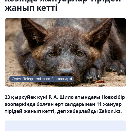
жанып кетті
Сурет: Telegram/Новосібір зоопаркі
23 қыркүйек күні Р. А. Шило атындағы Новосібір
зоопаркінде болған өрт салдарынан 11 жануар
тірідей жанып кетті, деп хабарлайды Zakon.kz.