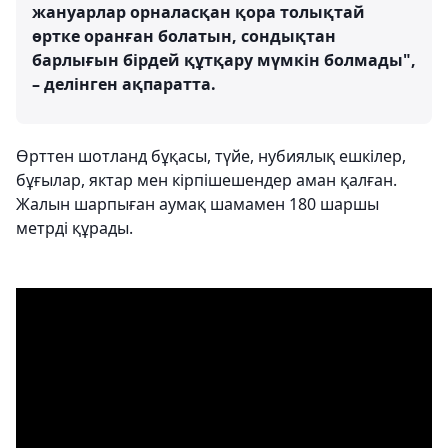
жануарлар орналасқан қора толықтай
өртке оранған болатын, сондықтан
барлығын бірдей құтқару мүмкін болмады",
– делінген ақпаратта.
Өрттен шотланд бұқасы, түйе, нубиялық ешкілер,
бұғылар, яктар мен кірпішешендер аман қалған.
Жалын шарпыған аумақ шамамен 180 шаршы
метрді құрады.