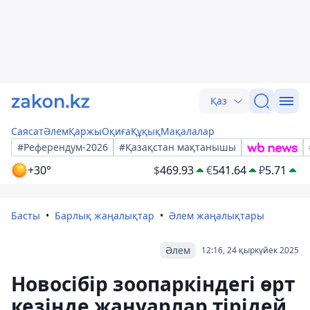
Қаз
Саясат
Әлем
Қаржы
Оқиға
Құқық
Мақалалар
#Референдум-2026
#Қазақстан мақтанышы
+30°
$
469.93
€
541.64
₽
5.71
Басты
Барлық жаңалықтар
Әлем жаңалықтары
Әлем
12:16, 24 қыркүйек 2025
Новосібір зоопаркіндегі өрт
кезінде жануарлар тірідей