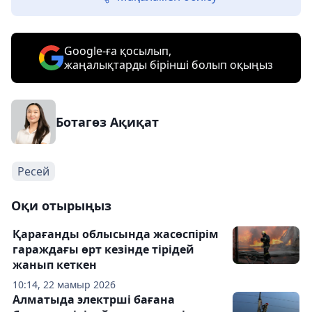
Google-ға қосылып,
жаңалықтарды бірінші болып оқыңыз
Ботагөз Ақиқат
Ресей
Оқи отырыңыз
Қарағанды облысында жасөспірім
гараждағы өрт кезінде тірідей
жанып кеткен
10:14, 22 мамыр 2026
Алматыда электрші бағана