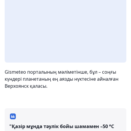
Gismeteo порталының мәліметінше, бұл – соңғы
күндері планетаның ең аязды нүктесіне айналған
Верхоянск қаласы.
"Қазір мұнда тәулік бойы шамамен –50 °C