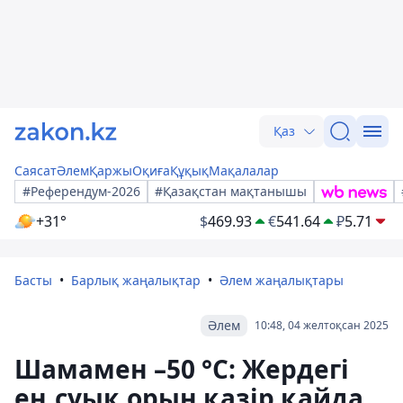
Қаз
Саясат
Әлем
Қаржы
Оқиға
Құқық
Мақалалар
#Референдум-2026
#Қазақстан мақтанышы
+31°
$
469.93
€
541.64
₽
5.71
Басты
Барлық жаңалықтар
Әлем жаңалықтары
Әлем
10:48, 04 желтоқсан 2025
Шамамен –50 °C: Жердегі
ең суық орын қазір қайда