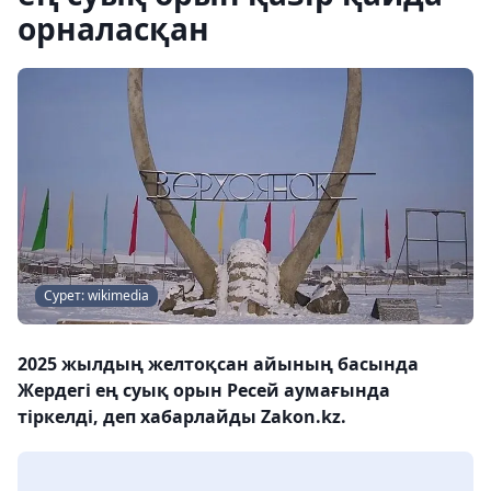
орналасқан
Сурет: wikimedia
2025 жылдың желтоқсан айының басында
Жердегі ең суық орын Ресей аумағында
тіркелді, деп хабарлайды Zakon.kz.