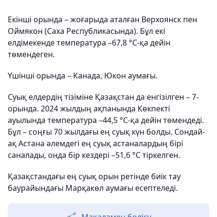
Екінші орында – жоғарыда аталған Верхоянск пен
Оймякон (Саха Республикасында). Бұл екі
елдімекенде температура –67,8 °C-қа дейін
төмендеген.
Үшінші орында – Канада, Юкон аумағы.
Суық елдердің тізіміне Қазақстан да енгізілген – 7-
орында. 2024 жылдың ақпанында Көкпекті
ауылында температура –44,5 °C-қа дейін төмендеді.
Бұл – соңғы 70 жылдағы ең суық күн болды. Сондай-
ақ Астана әлемдегі ең суық астаналардың бірі
саналады, онда бір кездері –51,6 °C тіркелген.
Қазақстандағы ең суық орын ретінде биік тау
баурайындағы Марқакөл аумағы есептеледі.