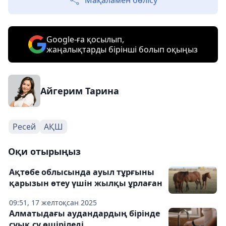
Мақаламен бөлісу
Google-ға қосылып,
жаңалықтарды бірінші болып оқыңыз
Айгерим Тарина
Ресей
АҚШ
Оқи отырыңыз
Ақтөбе облысында ауыл тұрғыны
қарызын өтеу үшін жылқы ұрлаған
09:51, 17 желтоқсан 2025
Алматыдағы аудандардың бірінде
суық су өшіріледі