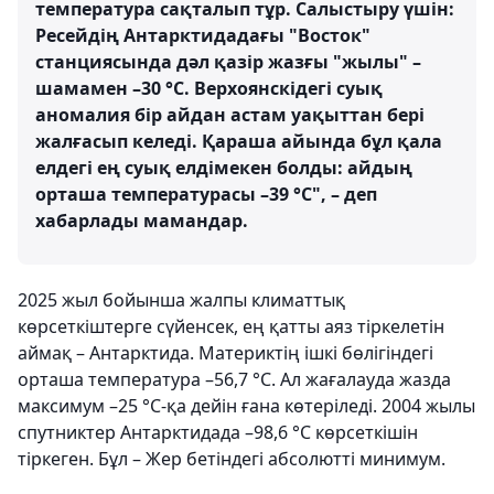
температура сақталып тұр. Салыстыру үшін:
Ресейдің Антарктидадағы "Восток"
станциясында дәл қазір жазғы "жылы" –
шамамен –30 °C. Верхоянскідегі суық
аномалия бір айдан астам уақыттан бері
жалғасып келеді. Қараша айында бұл қала
елдегі ең суық елдімекен болды: айдың
орташа температурасы –39 °C", – деп
хабарлады мамандар.
2025 жыл бойынша жалпы климаттық
көрсеткіштерге сүйенсек, ең қатты аяз тіркелетін
аймақ – Антарктида. Материктің ішкі бөлігіндегі
орташа температура –56,7 °C. Ал жағалауда жазда
максимум –25 °C-қа дейін ғана көтеріледі. 2004 жылы
спутниктер Антарктидада –98,6 °C көрсеткішін
тіркеген. Бұл – Жер бетіндегі абсолютті минимум.