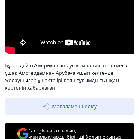
Бұған дейін Американың әуе компаниясына тиесілі
ұшақ Амстердамнан Арубаға ұшып келгенде,
жолаушылар ұшақта ірі қоян тұқымды тышқан
көргенін хабарлаған.
Мақаламен бөлісу
Google-ға қосылып,
жаңалықтарды бірінші болып оқыңыз