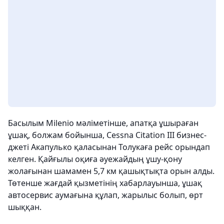
Басылым Milenio мәліметінше, апатқа ұшыраған
ұшақ, болжам бойынша, Cessna Citation III бизнес-
джеті Акапулько қаласынан Толукаға рейс орындап
келген. Қайғылы оқиға әуежайдың ұшу-қону
жолағынан шамамен 5,7 км қашықтықта орын алды.
Төтенше жағдай қызметінің хабарлауынша, ұшақ
автосервис аумағына құлап, жарылыс болып, өрт
шыққан.