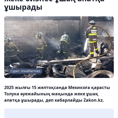
ұшырады
Сурет: X/vialhermes
2025 жылғы 15 желтоқсанда Мехикоға қарасты
Толука әуежайының маңында жеке ұшақ
апатқа ұшырады, деп хабарлайды Zakon.kz.