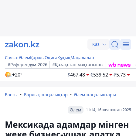
Қаз
Саясат
Әлем
Қаржы
Оқиға
Құқық
Мақалалар
#Референдум-2026
#Қазақстан мақтанышы
+20°
$
467.48
€
539.52
₽
5.73
Басты
Барлық жаңалықтар
Әлем жаңалықтары
Әлем
11:14, 16 желтоқсан 2025
Мексикада адамдар мінген
жеке бизнес-ұшақ апатқа