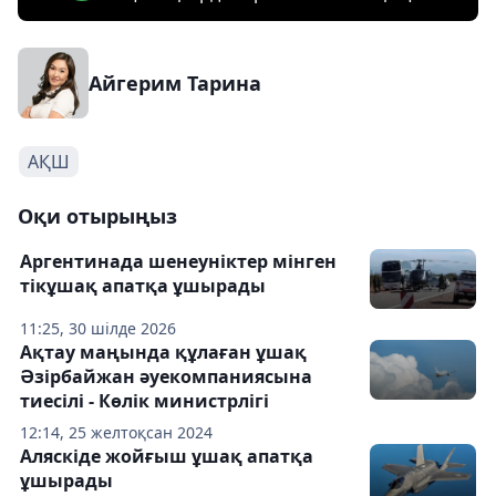
Айгерим Тарина
АҚШ
Оқи отырыңыз
Аргентинада шенеуніктер мінген
тікұшақ апатқа ұшырады
11:25, 30 шілде 2026
Ақтау маңында құлаған ұшақ
Әзірбайжан әуекомпаниясына
тиесілі - Көлік министрлігі
12:14, 25 желтоқсан 2024
Аляскіде жойғыш ұшақ апатқа
ұшырады