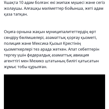
Ұшақта 10 адам болған: екі экипаж мүшесі және сегіз
жолаушы. Алғашқы мәліметтер бойынша, жеті адам
қаза тапқан.
Оқиға орнына жақын муниципалитеттердің өрт
сөндіру бөлімшелері, азаматтық қорғау қызметі,
полиция және Мексика Қызыл Крестінің
қызметкерлері тез арада жеткен. Апат себептерін
тергеу үшін федералдық азаматтық авиация
агенттігі мен Мехико штатының билігі қатысатын
жұмыс тобы құрылған.