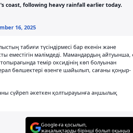
s coast, following heavy rainfall earlier today.
mber 16, 2025
лыстың табиғи түсіндірмесі бар екенін және
ы еместігін мәлімдеді. Мамандардың айтуынша, 
 топырағында темір оксидінің көп болуынан
ерал бөлшектері өзенге шайылып, сағаны қоңыр-
ланы сүйреп әкеткен қолтырауынға аңшылық
Google-ға қосылып,
жаңалықтарды бірінші болып оқыңыз