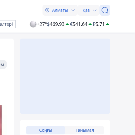
Алматы
Қаз
+27°
$
469.93
€
541.64
₽
5.71
алтері
ем
Соңғы
Танымал