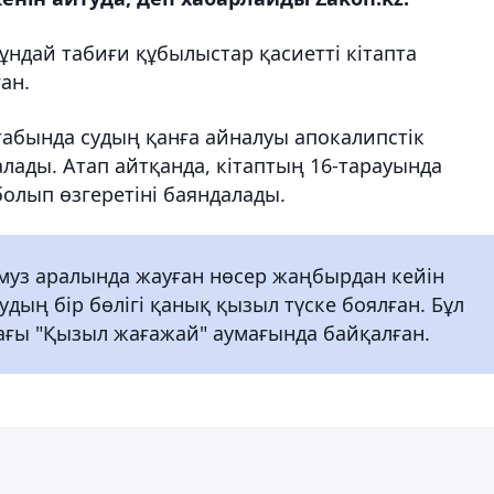
мұндай табиғи құбылыстар қасиетті кітапта
ан.
табында судың қанға айналуы апокалипстік
лады. Атап айтқанда, кітаптың 16-тарауында
 болып өзгеретіні баяндалады.
муз аралында жауған нөсер жаңбырдан кейін
удың бір бөлігі қанық қызыл түске боялған. Бұл
ағы "Қызыл жағажай" аумағында байқалған.