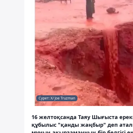
Сурет: Х/ Joe Truzman
16 желтоқсанда Таяу Шығыста ерек
құбылыс "қанды жаңбыр" деп аталы
мұның ақырзаманның бір белгісі ек