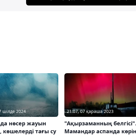
17 шілде 2024
21:07, 07 қараша 2023
ада нөсер жауын
"Ақырзаманның белгісі"
 көшелерді тағы су
Мамандар аспанда көрін