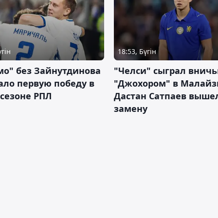
үгін
18:53, Бүгін
мо" без Зайнутдинова
"Челси" сыграл вничь
ло первую победу в
"Джохором" в Малайз
сезоне РПЛ
Дастан Сатпаев выше
замену