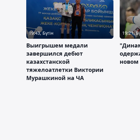
19:43, Бүгін
19:21, Б
Выигрышем медали
"Дина
завершился дебют
одержа
казахстанской
новом 
тяжелоатлетки Виктории
Мурашкиной на ЧА