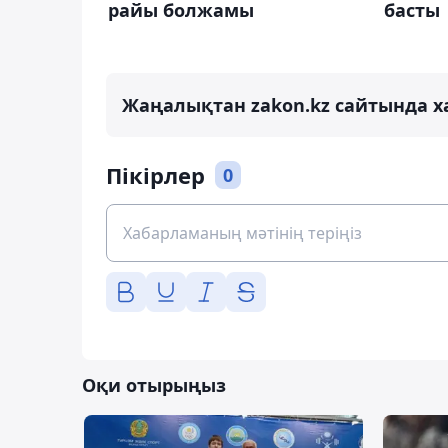
райы болжамы
басты
Жаңалықтан zakon.kz сайтында х
Пікірлер
0
Оқи отырыңыз