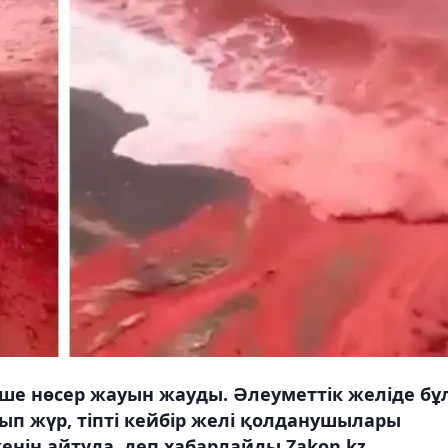
ше нөсер жауын жауды. Әлеуметтік желіде бұ
п жүр, тіпті кейбір желі қолданушылары
енін айтуда, деп хабарлайды Zakon.kz.