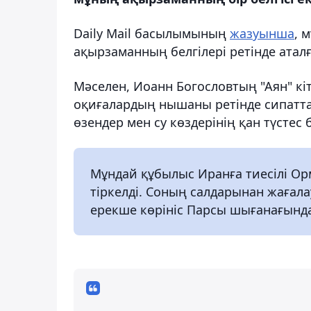
Daily Mail басылымының
жазуынша
, 
ақырзаманның белгілері ретінде аталғ
Мәселен, Иоанн Богословтың "Аян" кі
оқиғалардың нышаны ретінде сипатта
өзендер мен су көздерінің қан түстес
Мұндай құбылыс Иранға тиесілі Ор
тіркелді. Соның салдарынан жағала
ерекше көрініс Парсы шығанағынд