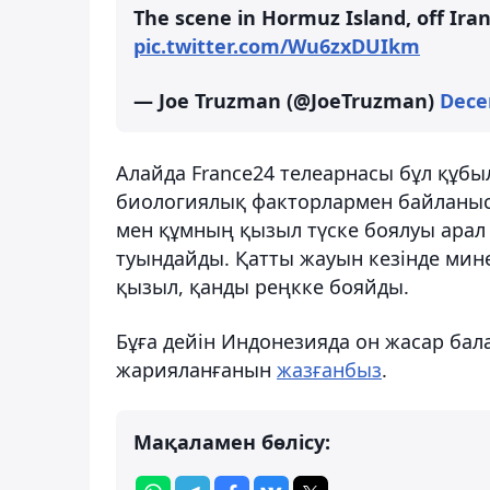
The scene in Hormuz Island, off Iran'
pic.twitter.com/Wu6zxDUIkm
— Joe Truzman (@JoeTruzman)
Dece
Алайда France24 телеарнасы бұл құбы
биологиялық факторлармен байланыст
мен құмның қызыл түске боялуы арал
туындайды. Қатты жауын кезінде мин
қызыл, қанды реңкке бояйды.
Бұға дейін Индонезияда он жасар ба
жарияланғанын
жазғанбыз
.
Мақаламен бөлісу: