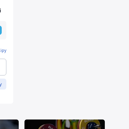
і
Кіру
у