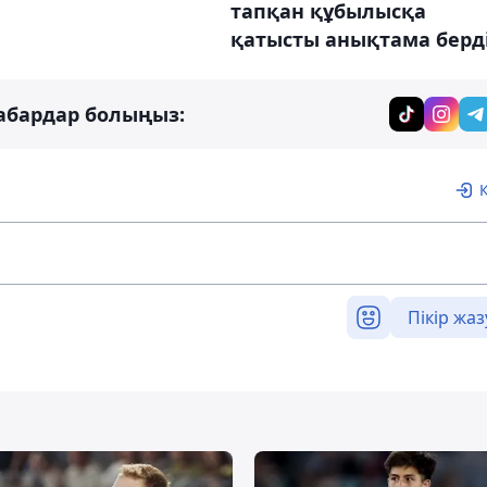
тапқан құбылысқа
қатысты анықтама берд
абардар болыңыз:
Пікір жаз