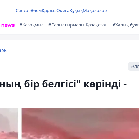
Саясат
Әлем
Қаржы
Оқиға
Құқық
Мақалалар
#Қазақмыс
#Салыстырмалы Қазақстан
#Халық бухг
ары
Әл
ң бір белгісі" көрінді -