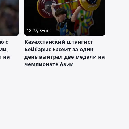
18:27, Бүгін
ю с
Казахстанский штангист
ии,
Бейбарыс Ерсеит за один
л на
день выиграл две медали на
чемпионате Азии