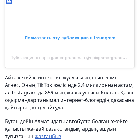
Посмотреть эту публикацию в Instagram
Публикация от epic gamer grandma (@epicgamergrandma)
Айта кетейік, интернет-жұлдыздың шын есімі –
Агнес. Оның TikTok желісінде 2,4 миллионнан астам,
ал Instagram-да 859 мың жазылушысы болған. Қазір
оқырмандар танымал интернет-блогердің қазасына
қайғырып, көңіл айтуда.
Бұған дейін Алматыдағы автобуста болған әжейге
қатысты жағдай қазақстандықтардың ашуын
туғызғанын
жазғанбыз
.