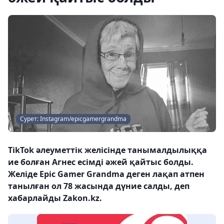
Сурет: Instagram/epicgamergrandma
TikTok әлеуметтік желісінде танымалдылыққа
ие болған Агнес есімді әжей қайтыс болды.
Желіде Epic Gamer Grandma деген лақап атпен
танылған ол 78 жасында дүние салды, деп
хабарлайды Zakon.kz.