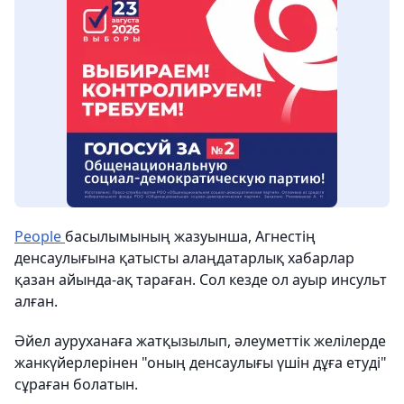
People
басылымының жазуынша, Агнестің
денсаулығына қатысты алаңдатарлық хабарлар
қазан айында-ақ тараған. Сол кезде ол ауыр инсульт
алған.
Әйел ауруханаға жатқызылып, әлеуметтік желілерде
жанкүйерлерінен "оның денсаулығы үшін дұға етуді"
сұраған болатын.