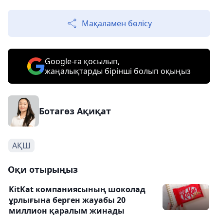
Мақаламен бөлісу
Google-ға қосылып,
жаңалықтарды бірінші болып оқыңыз
Ботагөз Ақиқат
АҚШ
Оқи отырыңыз
KitKat компаниясының шоколад
ұрлығына берген жауабы 20
миллион қаралым жинады