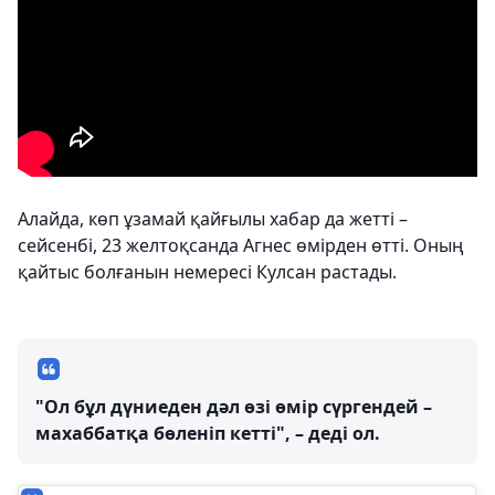
Алайда, көп ұзамай қайғылы хабар да жетті –
сейсенбі, 23 желтоқсанда Агнес өмірден өтті. Оның
қайтыс болғанын немересі Кулсан растады.
"Ол бұл дүниеден дәл өзі өмір сүргендей –
махаббатқа бөленіп кетті", – деді ол.