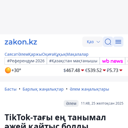
Қаз
Саясат
Әлем
Қаржы
Оқиға
Құқық
Мақалалар
#Референдум-2026
#Қазақстан мақтанышы
+30°
$
467.48
€
539.52
₽
5.73
Басты
Барлық жаңалықтар
Әлем жаңалықтары
Әлем
11:48, 25 желтоқсан 2025
TikTok-тағы ең танымал
әжей қайтыс болды