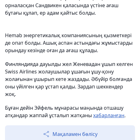
орналасқан Сандвикен қаласында үстіне ағаш
бұтағы құлап, ер адам қайтыс болды.
Hemab энергетикалық компаниясының қызметкері
де опат болды. Ашық аспан астындағы жұмыстарды
орындау кезінде оған да ағаш құлады.
Финляндияда дауылды жел Женевадан ұшып келген
Swiss Airlines жолаушылар ұшағын ұшу-қону
жолағынан ұшырып кете жаздады. Әбүйір болғанда
оны үйілген қар ұстап қалды. Зардап шеккендер
жоқ.
Бұған дейін Эйфель мұнарасы маңында отшашу
атқандар жаппай ұсталып жатқаны
хабарланған
.
Мақаламен бөлісу