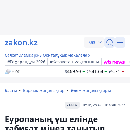
Қаз
Саясат
Әлем
Қаржы
Оқиға
Құқық
Мақалалар
#Референдум-2026
#Қазақстан мақтанышы
+24°
$
469.93
€
541.64
₽
5.71
Басты
Барлық жаңалықтар
Әлем жаңалықтары
Әлем
16:18, 28 желтоқсан 2025
Еуропаның үш елінде
табиғат мінез танытып