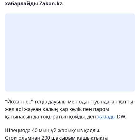
хабарлайды Zakon.kz.
"Йоханнес" теңіз дауылы мен одан туындаған қатты
жел әрі жауған қалың қар көлік пен паром
қатынасын да тоқыратып қойды, деп
жазады
DW.
Швецияда 40 мың үй жарықсыз қалды.
Стокгольмнан 200 шақырым қашықтықта