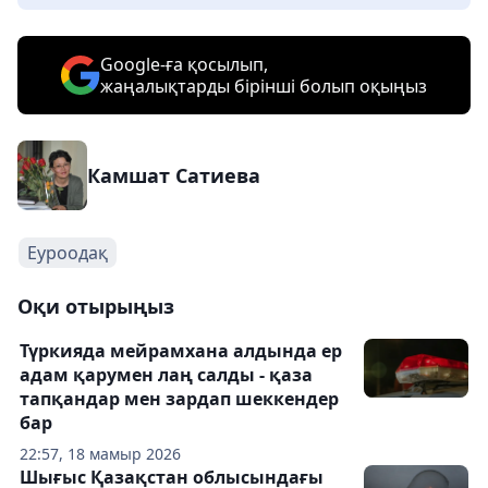
Google-ға қосылып,
жаңалықтарды бірінші болып оқыңыз
Камшат Сатиева
Еуроодақ
Оқи отырыңыз
Түркияда мейрамхана алдында ер
адам қарумен лаң салды - қаза
тапқандар мен зардап шеккендер
бар
22:57, 18 мамыр 2026
Шығыс Қазақстан облысындағы