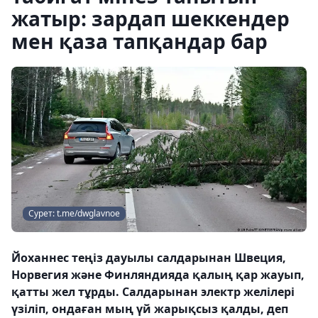
жатыр: зардап шеккендер
мен қаза тапқандар бар
Сурет: t.me/dwglavnoe
Йоханнес теңіз дауылы салдарынан Швеция,
Норвегия және Финляндияда қалың қар жауып,
қатты жел тұрды. Салдарынан электр желілері
үзіліп, ондаған мың үй жарықсыз қалды, деп