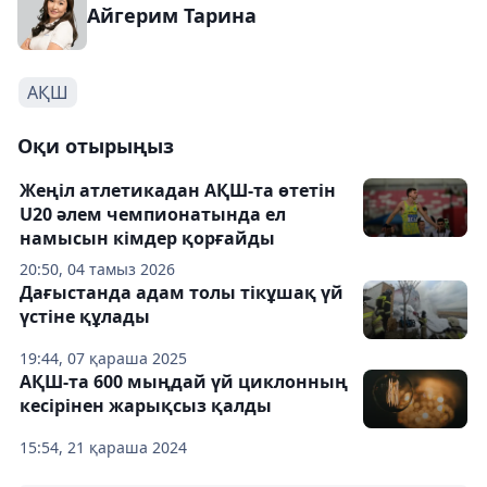
Айгерим Тарина
АҚШ
Оқи отырыңыз
Жеңіл атлетикадан АҚШ-та өтетін
U20 әлем чемпионатында ел
намысын кімдер қорғайды
20:50, 04 тамыз 2026
Дағыстанда адам толы тікұшақ үй
үстіне құлады
19:44, 07 қараша 2025
АҚШ-та 600 мыңдай үй циклонның
кесірінен жарықсыз қалды
15:54, 21 қараша 2024