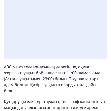
ABC News телеарнасының дерегінше, оқиға
жергілікті уақыт бойынша сағат 11:00 шамасында
(Астана уақытымен 23:00) болды. Тікұшақта төрт
адам болған. Қазіргі уақытта олардың жағдайы
белгісіз.
Құтқару қызметтері таудағы, Телеграф каньонының
маңындағы алыстағы апат орнына жетуге әрекет