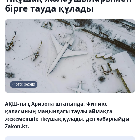
бірге тауда құлады
Фото: pexels
АҚШ-тың Аризона штатында, Финикс
қаласының маңындағы таулы аймақта
жекеменшік тікұшақ құлады, деп хабарлайды
Zakon.kz.