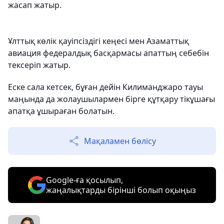
жасап жатыр.
Ұлттық көлік қауіпсіздігі кеңесі мен Азаматтық
авиация федералдық басқармасы апаттың себебін
тексеріп жатыр.
Еске сала кетсек, бұған дейін Килиманджаро тауы
маңында да жолаушылармен бірге құтқару тікұшағы
апатқа ұшыраған болатын.
Мақаламен бөлісу
Google-ға қосылып,
жаңалықтарды бірінші болып оқыңыз