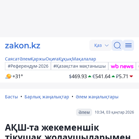
Қаз
Саясат
Әлем
Қаржы
Оқиға
Құқық
Мақалалар
#Референдум-2026
#Қазақстан мақтанышы
+31°
$
469.93
€
541.64
₽
5.71
Басты
Барлық жаңалықтар
Әлем жаңалықтары
Әлем
10:34, 03 қаңтар 2026
АҚШ-та жекеменшік
тікұшақ жолаушыларымен