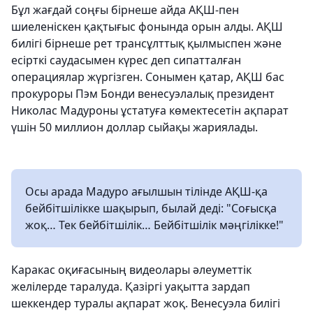
Бұл жағдай соңғы бірнеше айда АҚШ-пен
шиеленіскен қақтығыс фонында орын алды. АҚШ
билігі бірнеше рет трансұлттық қылмыспен және
есірткі саудасымен күрес деп сипатталған
операциялар жүргізген. Сонымен қатар, АҚШ бас
прокуроры Пэм Бонди венесуэлалық президент
Николас Мадуроны ұстатуға көмектесетін ақпарат
үшін 50 миллион доллар сыйақы жариялады.
Осы арада Мадуро ағылшын тілінде АҚШ-қа
бейбітшілікке шақырып, былай деді: "Соғысқа
жоқ… Тек бейбітшілік… Бейбітшілік мәңгілікке!"
Каракас оқиғасының видеолары әлеуметтік
желілерде таралуда. Қазіргі уақытта зардап
шеккендер туралы ақпарат жоқ. Венесуэла билігі