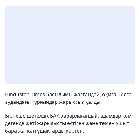
Hindustan Times басылымы жазғандай, оқиға болған
аудандағы тұрғындар жарықсыз қалды.
Бірнеше шетелдік БАҚ хабарлағандай, адамдар кем
дегенде жеті жарылысты естіген және төмен ұшып
бара жатқан ұшақтарды көрген.