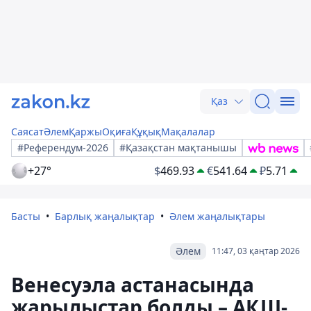
Қаз
Саясат
Әлем
Қаржы
Оқиға
Құқық
Мақалалар
#Референдум-2026
#Қазақстан мақтанышы
+27°
$
469.93
€
541.64
₽
5.71
Басты
Барлық жаңалықтар
Әлем жаңалықтары
Әлем
11:47, 03 қаңтар 2026
Венесуэла астанасында
жарылыстар болды – АҚШ-