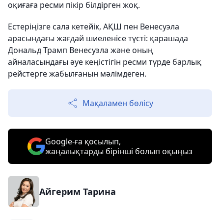
оқиғаға ресми пікір білдірген жоқ.
Естеріңізге сала кетейік, АҚШ пен Венесуэла
арасындағы жағдай шиеленісе түсті: қарашада
Дональд Трамп Венесуэла және оның
айналасындағы әуе кеңістігін ресми түрде барлық
рейстерге жабылғанын мәлімдеген.
Мақаламен бөлісу
Google-ға қосылып,
жаңалықтарды бірінші болып оқыңыз
Айгерим Тарина