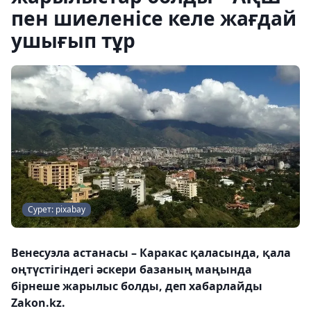
пен шиеленісе келе жағдай
ушығып тұр
Сурет: pixabay
Венесуэла астанасы – Каракас қаласында, қала
оңтүстігіндегі әскери базаның маңында
бірнеше жарылыс болды, деп хабарлайды
Zakon.kz.