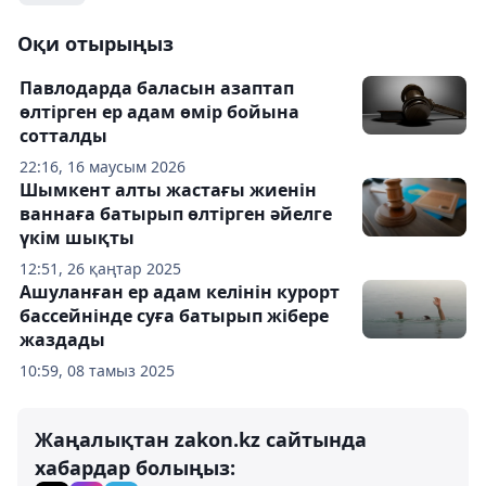
Оқи отырыңыз
Павлодарда баласын азаптап
өлтірген ер адам өмір бойына
сотталды
22:16, 16 маусым 2026
Шымкент алты жастағы жиенін
ваннаға батырып өлтірген әйелге
үкім шықты
12:51, 26 қаңтар 2025
Ашуланған ер адам келінін курорт
бассейнінде суға батырып жібере
жаздады
10:59, 08 тамыз 2025
Жаңалықтан zakon.kz сайтында
хабардар болыңыз: