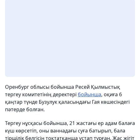
Оренбург облысы бойынша Ресей Қылмыстық
тергеу комитетінің деректері
бойынша
, оқиға 6
қаңтар түнде Бузулук қаласындағы Гая көшесіндегі
пәтерде болған.
Тергеу нұсқасы бойынша, 21 жастағы ер адам балаға
күш көрсетіп, оны ваннадағы суға батырып, бала
тіршілік белгісін тоқтатқанша ұстап тұрған. Жас жігіт