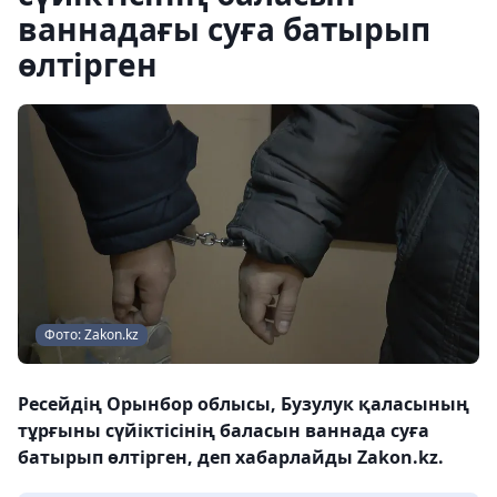
ваннадағы суға батырып
өлтірген
Фото: Zakon.kz
Ресейдің Орынбор облысы, Бузулук қаласының
тұрғыны сүйіктісінің баласын ваннада суға
батырып өлтірген, деп хабарлайды Zakon.kz.