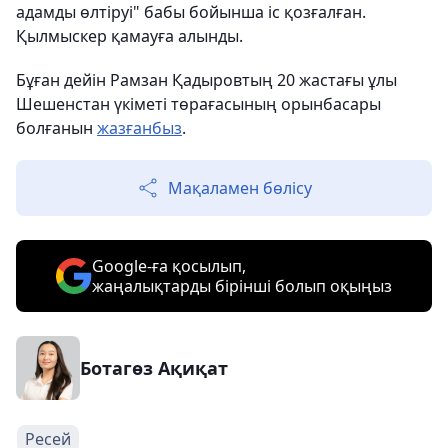
адамды өлтіруі" бабы бойынша іс қозғалған.
Қылмыскер қамауға алынды.
Бұған дейін Рамзан Қадыровтың 20 жастағы ұлы
Шешенстан үкіметі төрағасының орынбасары
болғанын
жазғанбыз
.
Мақаламен бөлісу
Google-ға қосылып,
жаңалықтарды бірінші болып оқыңыз
Ботагөз Ақиқат
Ресей