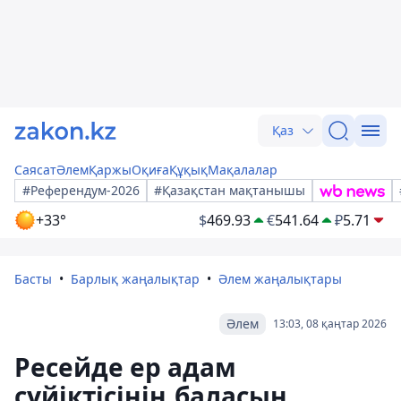
Қаз
Саясат
Әлем
Қаржы
Оқиға
Құқық
Мақалалар
#Референдум-2026
#Қазақстан мақтанышы
+33°
$
469.93
€
541.64
₽
5.71
Басты
Барлық жаңалықтар
Әлем жаңалықтары
Әлем
13:03, 08 қаңтар 2026
Ресейде ер адам
сүйіктісінің баласын