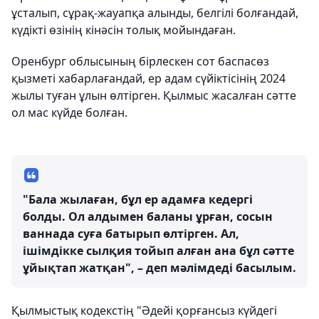
ұсталып, сұрақ-жауапқа алынды, белгілі болғандай,
күдікті өзінің кінәсін толық мойындаған.
Оренбург облысының бірлескен сот баспасөз
қызметі хабарлағандай, ер адам сүйіктісінің 2024
жылы туған ұлын өлтірген. Қылмыс жасалған сәтте
ол мас күйде болған.
"Бала жылаған, бұл ер адамға кедергі
болды. Ол алдымен баланы ұрған, сосын
ваннада суға батырып өлтірген. Ал,
ішімдікке сылқия тойып алған ана бұл сәтте
ұйықтап жатқан", – деп мәлімдеді басылым.
Қылмыстық кодекстің "Әдейі қорғансыз күйдегі