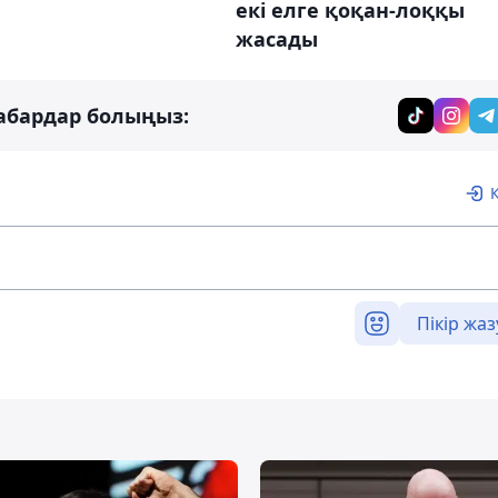
екі елге қоқан-лоққы
жасады
абардар болыңыз:
Пікір жаз