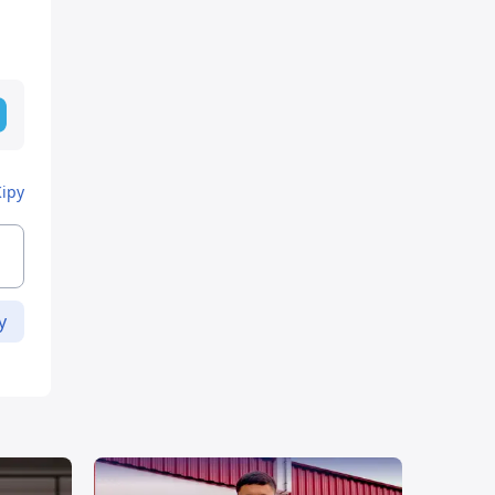
Кіру
у