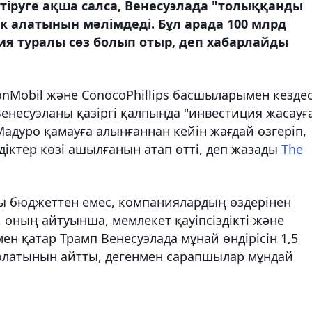
руге ақша салса, Венесуэлада "толыққанды
ік алатынын мәлімдеді. Бұл арада 100 млрд
ия туралы сөз болып отыр, деп хабарлайды
onMobil және ConocoPhillips басшыларымен кездес
Венесуэланы қазіргі қалпында "инвестиция жасауғ
Мадуро қамауға алынғаннан кейін жағдай өзгеріп,
іктер көзі ашылғанын атап өтті, деп жазады
The
ы бюджеттен емес, компаниялардың өздерінен
, оның айтуынша, мемлекет қауіпсіздікті және
мен қатар Трамп Венесуэлада мұнай өндірісін 1,5
олатынын айтты, дегенмен сарапшылар мұндай