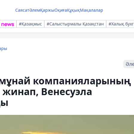
Саясат
Әлем
Қаржы
Оқиға
Құқық
Мақалалар
#Қазақмыс
#Салыстырмалы Қазақстан
#Халық бухг
ары
Әл
 мұнай компанияларының
жинап, Венесуэла
ды