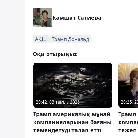
Камшат Сатиева
АҚШ
Трамп Дональд
Оқи отырыңыз
20:42, 03 тамыз 2026
20:25, 
Трамп америкалық мұнай
Трамп 
компанияларынан бағаны
компа
төмендетуді талап етті
тежеп