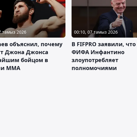
07 тамыз 2026
00:10, 07 тамыз 2026
ев объяснил, почему
В FIFPRO заявили, что
ет Джона Джонса
ФИФА Инфантино
айшим бойцом в
злоупотребляет
ии ММА
полномочиями