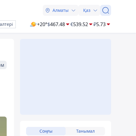
Алматы
Қаз
+20°
$
467.48
€
539.52
₽
5.73
алтері
ем
Соңғы
Танымал