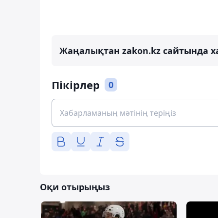
Жаңалықтан zakon.kz сайтында х
Пікірлер
0
Оқи отырыңыз