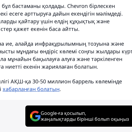
ұл бастаманы қолдады. Chevron бірлескен
кі есеге арттыруға дайын екендігін мәлімдеді.
яларды қайтару үшін елдің құқықтық және
стер қажет екенін баса айтты.
рына ие, алайда инфрақұрылымның тозуына және
сты мұндағы өндіріс көлемі соңғы жылдары күр
эла мұнайын бақылауға алуға және тәркіленген
ға ниетті екенін жариялаған болатын.
лігі АҚШ-қа 30-50 миллион баррель көлемінде
і
хабарланған болатын
.
Google-ға қосылып,
жаңалықтарды бірінші болып оқыңыз