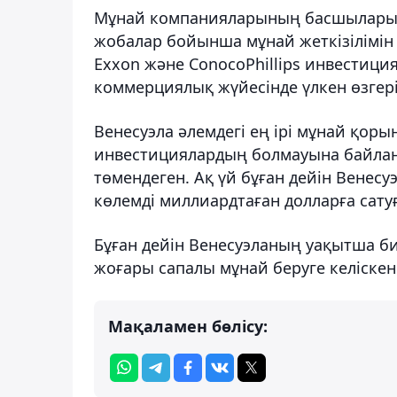
Мұнай компанияларының басшылары б
жобалар бойынша мұнай жеткізілімін е
Exxon және ConocoPhillips инвестици
коммерциялық жүйесінде үлкен өзгері
Венесуэла әлемдегі ең ірі мұнай қо
инвестициялардың болмауына байланы
төмендеген. Ақ үй бұған дейін Венесу
көлемді миллиардтаған долларға сату
Бұған дейін Венесуэланың уақытша би
жоғары сапалы мұнай беруге келіскен
Мақаламен бөлісу: