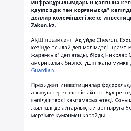
инфрақұрылымдарын қалпына келті
қауіпсіздік пен қорғанысқа" кепілд
доллар көлеміндегі жеке инвестиц
Zakon.kz.
АҚШ президенті Ақ үйде Chevron, Exx
кезінде осылай деп мәлімдеді. Трамп 
жарамсыз" деп атады, бірақ Николас 
америкалық бизнес үшін жаңа мүмкінд
Guardian
.
Президент инвестициялар федеральд
алынуы керек екенін айтты. Бұл ретте
кепілдіктерді қамтамасыз етеді. Соны
жыл ішінде айтарлықтай арттыруға б
мерзімге күмәнмен қарайды.