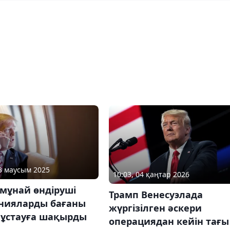
23 маусым 2025
10:03, 04 қаңтар 2026
мұнай өндіруші
Трамп Венесуэлада
нияларды бағаны
жүргізілген әскери
 ұстауға шақырды
операциядан кейін тағы