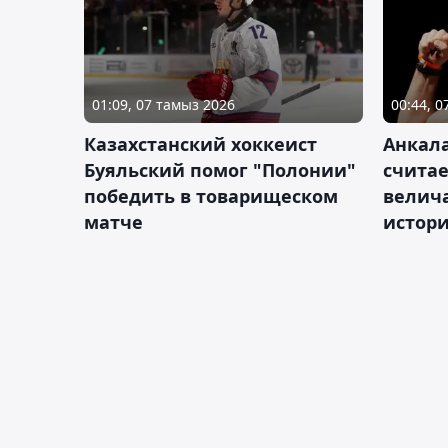
01:09, 07 тамыз 2026
00:44, 
Казахстанский хоккеист
Анкала
Буяльский помог "Полонии"
счита
победить в товарищеском
велич
матче
истор