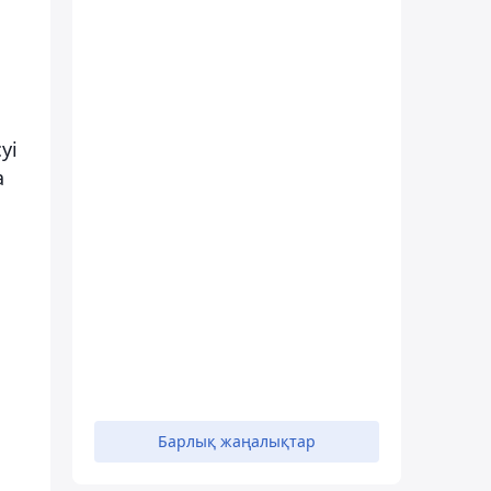
уі
а
Барлық жаңалықтар