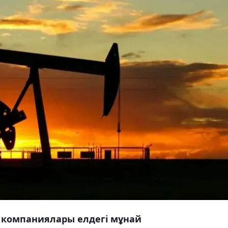
 компаниялары елдегі мұнай