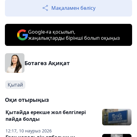
Мақаламен бөлісу
Google-ға қосылып,
жаңалықтарды бірінші болып оқыңыз
Ботагөз Ақиқат
Қытай
Оқи отырыңыз
Қытайда ерекше жол белгілері
пайда болды
12:17, 10 наурыз 2026