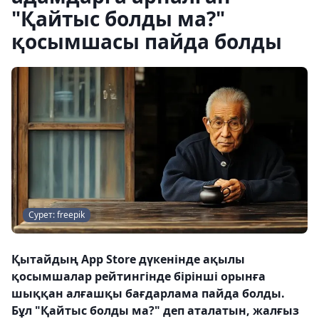
"Қайтыс болды ма?"
қосымшасы пайда болды
Сурет: freepik
Қытайдың App Store дүкенінде ақылы
қосымшалар рейтингінде бірінші орынға
шыққан алғашқы бағдарлама пайда болды.
Бұл "Қайтыс болды ма?" деп аталатын, жалғыз