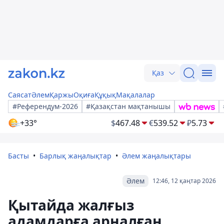
Қаз
Саясат
Әлем
Қаржы
Оқиға
Құқық
Мақалалар
#Референдум-2026
#Қазақстан мақтанышы
+33°
$
467.48
€
539.52
₽
5.73
Басты
Барлық жаңалықтар
Әлем жаңалықтары
Әлем
12:46, 12 қаңтар 2026
Қытайда жалғыз
адамдарға арналған