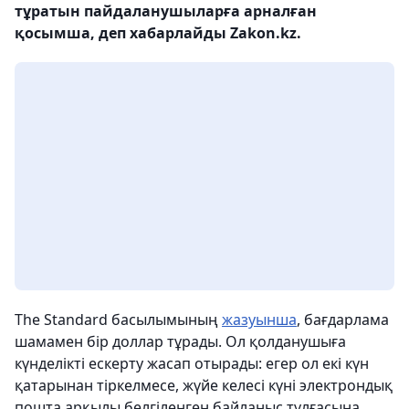
тұратын пайдаланушыларға арналған
қосымша, деп хабарлайды Zakon.kz.
The Standard басылымының
жазуынша
, бағдарлама
шамамен бір доллар тұрады. Ол қолданушыға
күнделікті ескерту жасап отырады: егер ол екі күн
қатарынан тіркелмесе, жүйе келесі күні электрондық
пошта арқылы белгіленген байланыс тұлғасына