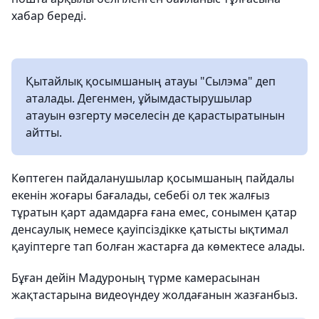
хабар береді.
Қытайлық қосымшаның атауы "Сылэма" деп
аталады. Дегенмен, ұйымдастырушылар
атауын өзгерту мәселесін де қарастыратынын
айтты.
Көптеген пайдаланушылар қосымшаның пайдалы
екенін жоғары бағалады, себебі ол тек жалғыз
тұратын қарт адамдарға ғана емес, сонымен қатар
денсаулық немесе қауіпсіздікке қатысты ықтимал
қауіптерге тап болған жастарға да көмектесе алады.
Бұған дейін Мадуроның түрме камерасынан
жақтастарына видеоүндеу жолдағанын жазғанбыз.