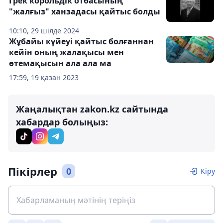
Грек корольдік отбасының
"жалғыз" ханзадасы қайтыс болды
10:10, 29 шілде 2024
Жұбайы күйеуі қайтыс болғаннан
кейін оның жалақысы мен
өтемақысын ала ала ма
17:59, 19 қазан 2023
Жаңалықтан zakon.kz сайтында
хабардар болыңыз:
Пікірлер
0
Кіру