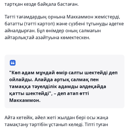
тартқан кезде байқала бастаған.
Тәтті тағамдардың орнына Маккаммон жемістерді,
бататты (тәтті картоп) және сүзбені тұтынуды әдетке
айналдырған. Бұл өнімдер оның салмағын
айтарлықтай азайтуына көмектескен.
"Көп адам мұндай өмір салты шектейді деп
ойлайды. Алайда артық салмақ пен
тамаққа тәуелділік адамды әлдеқайда
қатты шектейді", – деп атап өтті
Маккаммон.
Айта кетейік, әйел жеті жылдан бері осы жаңа
тамақтану тәртібін ұстанып келеді. Тіпті туған