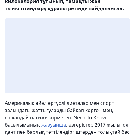
килокалория тұтынып, тамақты жан
тыныштандыру құралы ретінде пайдаланған.
Америкалық әйел әртүрлі диеталар мен спорт
залындағы жаттығуларды байқап көргенімен,
ешқандай нәтиже көрмеген. Need To Know
басылымының
жазуынша
, өзгерістер 2017 жылы, ол
қант пен барлық тәттілендіргіштерден толықтай бас