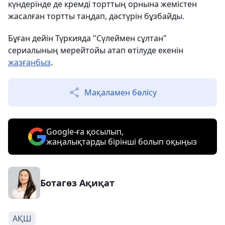
күндерінде де кремді торттың орнына жемістен
жасалған тортты таңдап, дәстүрін бұзбайды.
Бұған дейін Түркияда "Сүлеймен сұлтан"
сериалының мерейтойы атап өтілуде екенін
жазғанбыз
.
Мақаламен бөлісу
Google-ға қосылып,
жаңалықтарды бірінші болып оқыңыз
Ботагөз Ақиқат
АҚШ