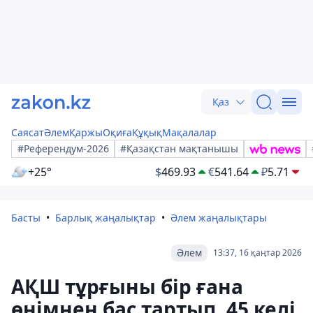
Қаз
Саясат
Әлем
Қаржы
Оқиға
Құқық
Мақалалар
#Референдум-2026
#Қазақстан мақтанышы
+25°
$
469.93
€
541.64
₽
5.71
Басты
Барлық жаңалықтар
Әлем жаңалықтары
Әлем
13:37, 16 қаңтар 2026
АҚШ тұрғыны бір ғана
өнімнен бас тартып, 45 келі