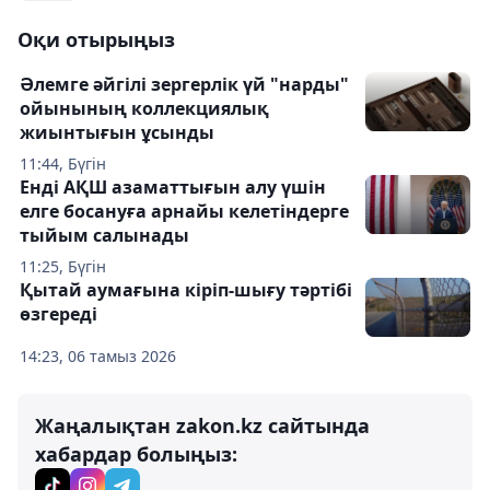
Оқи отырыңыз
Әлемге әйгілі зергерлік үй "нарды"
ойынының коллекциялық
жиынтығын ұсынды
11:44, Бүгін
Енді АҚШ азаматтығын алу үшін
елге босануға арнайы келетіндерге
тыйым салынады
11:25, Бүгін
Қытай аумағына кіріп-шығу тәртібі
өзгереді
14:23, 06 тамыз 2026
Жаңалықтан zakon.kz сайтында
хабардар болыңыз: