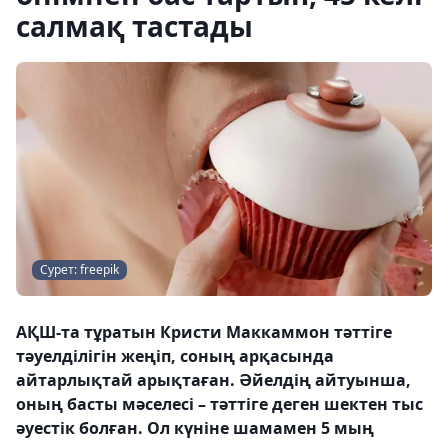
салмақ тастады
Сурет: freepik
АҚШ-та тұратын Кристи Маккаммон тәттіге
тәуелділігін жеңіп, соның арқасында
айтарлықтай арықтаған. Әйелдің айтуынша,
оның басты мәселесі – тәттіге деген шектен тыс
әуестік болған. Ол күніне шамамен 5 мың