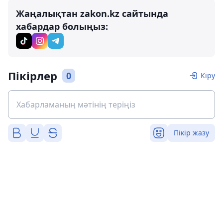
Жаңалықтан zakon.kz сайтында
хабардар болыңыз:
Пікірлер
0
Кіру
Пікір жазу