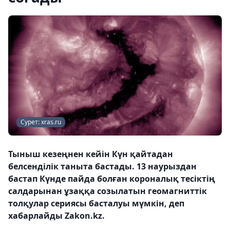
Сурет: xras.ru
Тыныш кезеңнен кейін Күн қайтадан
белсенділік таныта бастады. 13 наурыздан
бастап Күнде пайда болған короналық тесіктің
салдарынан ұзаққа созылатын геомагниттік
толқулар сериясы басталуы мүмкін, деп
хабарлайды Zakon.kz.