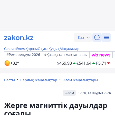
Қаз
Саясат
Әлем
Қаржы
Оқиға
Құқық
Мақалалар
#Референдум-2026
#Қазақстан мақтанышы
+32°
$
469.93
€
541.64
₽
5.71
Басты
Барлық жаңалықтар
Әлем жаңалықтары
Әлем
10:26, 13 наурыз 2026
Жерге магниттік дауылдар
соғады