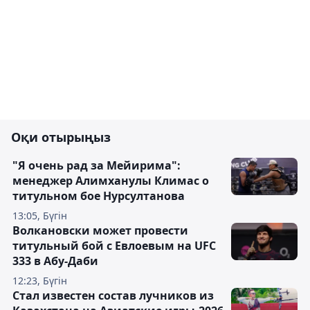
Оқи отырыңыз
"Я очень рад за Мейирима":
менеджер Алимханулы Климас о
титульном бое Нурсултанова
13:05, Бүгін
Волкановски может провести
титульный бой с Евлоевым на UFC
333 в Абу-Даби
12:23, Бүгін
Стал известен состав лучников из