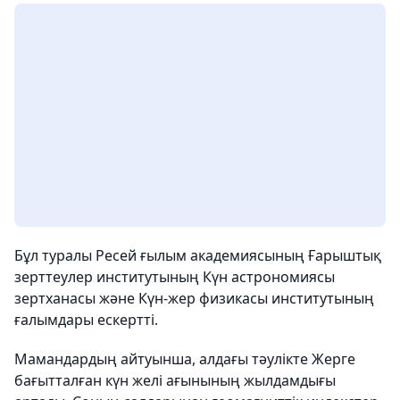
Бұл туралы Ресей ғылым академиясының Ғарыштық
зерттеулер институтының Күн астрономиясы
зертханасы және Күн-жер физикасы институтының
ғалымдары ескертті.
Мамандардың айтуынша, алдағы тәулікте Жерге
бағытталған күн желі ағынының жылдамдығы