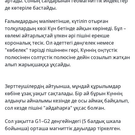
артады. Соның салдарынан геомагниттік индекстер
де көтеріле бастайды.
Ғалымдардың мәліметінше, күтіліп отырған
толқулардың көзі Күн бетінде айқын көрінеді. Бұл –
көлемі айтарлықтай үлкен әрі пішіні ерекше
короналық тесік. Ол әдеттегі дөңгелек немесе
"көбелек" тәрізді пішіннен гөрі, Күннің оңтүстік
полюсінен солтүстік полюсіне дейін созылып жатқан
алып жарықшаққа ұқсайды.
Зерттеушілердің айтуынша, мұндай құрылымдар
көбіне ұзақ уақыт сақталады. Бір ай бұрын Күннің
алдыңғы айналымы кезінде де осы аймақ байқалып,
сол кезде пішіні "айдаһарға" ұқсас болған.
Сол уақытта G1–G2 деңгейіндегі (5 балдық шкала
бойынша) орташа магниттік дауылдар тіркелген.