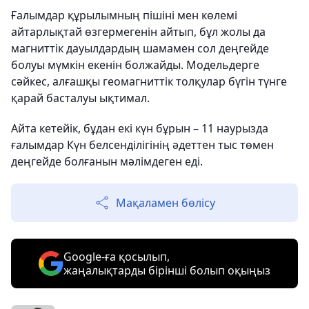
Ғалымдар құрылымның пішіні мен көлемі
айтарлықтай өзгермегенін айтып, бұл жолы да
магниттік дауылдардың шамамен сол деңгейде
болуы мүмкін екенін болжайды. Модельдерге
сәйкес, алғашқы геомагниттік толқулар бүгін түнге
қарай басталуы ықтимал.
Айта кетейік, бұдан екі күн бұрын – 11 наурызда
ғалымдар Күн белсенділігінің әдеттен тыс төмен
деңгейде болғанын мәлімдеген еді.
Мақаламен бөлісу
Google-ға қосылып,
жаңалықтарды бірінші болып оқыңыз