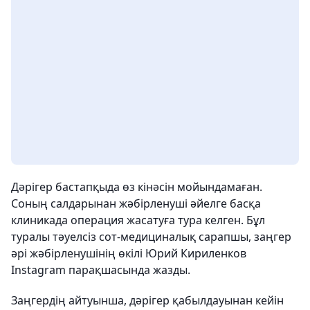
Дәрігер бастапқыда өз кінәсін мойындамаған.
Соның салдарынан жәбірленуші әйелге басқа
клиникада операция жасатуға тура келген. Бұл
туралы тәуелсіз сот-медициналық сарапшы, заңгер
әрі жәбірленушінің өкілі Юрий Кириленков
Instagram парақшасында жазды.
Заңгердің айтуынша, дәрігер қабылдауынан кейін