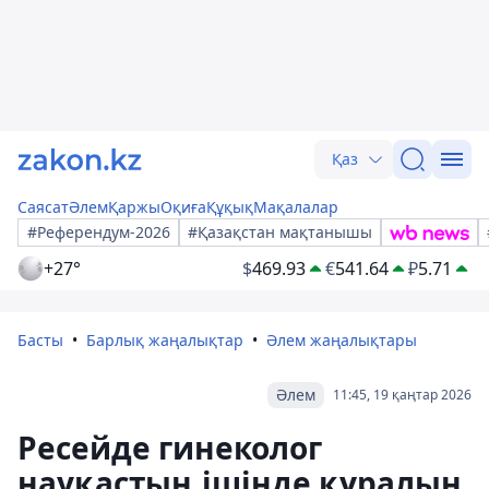
Қаз
Саясат
Әлем
Қаржы
Оқиға
Құқық
Мақалалар
#Референдум-2026
#Қазақстан мақтанышы
+27°
$
469.93
€
541.64
₽
5.71
Басты
Барлық жаңалықтар
Әлем жаңалықтары
Әлем
11:45, 19 қаңтар 2026
Ресейде гинеколог
науқастың ішінде құралын