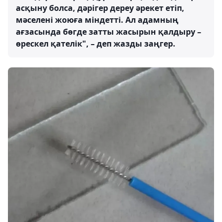
асқыну болса, дәрігер дереу әрекет етіп,
мәселені жоюға міндетті. Ал адамның
ағзасында бөгде затты жасырын қалдыру –
өрескел қателік", – деп жазды заңгер.