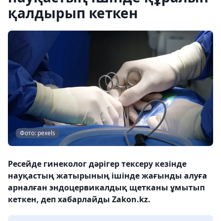
қалдырып кеткен
Фото: pexels
Ресейде гинеколог дәрігер тексеру кезінде
науқастың жатырының ішінде жағынды алуға
арналған эндоцервикалдық щетканы ұмытып
кеткен, деп хабарлайды Zakon.kz.