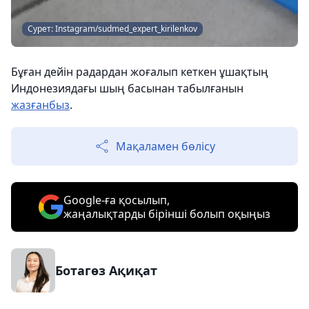
Сурет: Instagram/sudmed_expert_kirilenkov
Бұған дейін радардан жоғалып кеткен ұшақтың
Индонезиядағы шың басынан табылғанын
жазғанбыз
.
Мақаламен бөлісу
Google-ға қосылып,
жаңалықтарды бірінші болып оқыңыз
Ботагөз Ақиқат