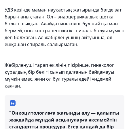
УДЗ кезінде маман науқастың жатырында бөгде зат
барын анықтаған. Ол – эндоцервикалдық щетка
болып шыққан. Алайда гинеколог бұл жайтқа мән
бермей, оны контрацептивтік спираль болуы мүмкін
деп болжаған. Ал жәбірленушінің айтуынша, ол
ешқашан спираль салдырмаған.
Жәбірленуші тарап өкілінің пікірінше, гинеколог
құралдың бір бөлігі сынып қалғанын байқамауы
мүмкін емес, яғни ол бұл туралы әдейі үндемей
қалған.
"Онкоцитологияға жағынды алу — қалыпты
жағдайда мұндай асқынуларға әкелмейтін
стандартты процедура. Егер қандай да бір