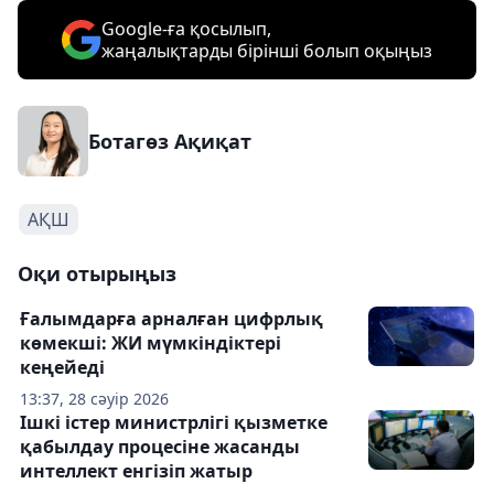
Google-ға қосылып,
жаңалықтарды бірінші болып оқыңыз
Ботагөз Ақиқат
АҚШ
Оқи отырыңыз
Ғалымдарға арналған цифрлық
көмекші: ЖИ мүмкіндіктері
кеңейеді
13:37, 28 сәуір 2026
Ішкі істер министрлігі қызметке
қабылдау процесіне жасанды
интеллект енгізіп жатыр