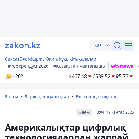
Қаз
Саясат
Әлем
Қаржы
Оқиға
Құқық
Мақалалар
#Референдум-2026
#Қазақстан мақтанышы
+20°
$
467.48
€
539.52
₽
5.73
Басты
Барлық жаңалықтар
Әлем жаңалықтары
Әлем
13:04, 19 қаңтар 2026
Америкалықтар цифрлық
технологиялардан жаппай