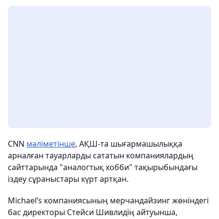
CNN
мәліметінше
, АҚШ-та шығармашылыққа
арналған тауарларды сататын компаниялардың
сайттарында "аналогтық хобби" тақырыбындағы
іздеу сұраныстары күрт артқан.
Michael’s компаниясының мерчандайзинг жөніндегі
бас директоры Стейси Шивлидің айтуынша,