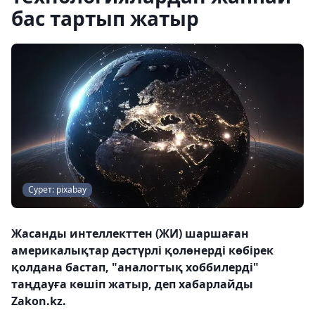
бас тартып жатыр
Сурет: pixabay
Жасанды интеллекттен (ЖИ) шаршаған
америкалықтар дәстүрлі қолөнерді көбірек
қолдана бастап, "аналогтық хоббилерді"
таңдауға көшіп жатыр, деп хабарлайды
Zakon.kz.