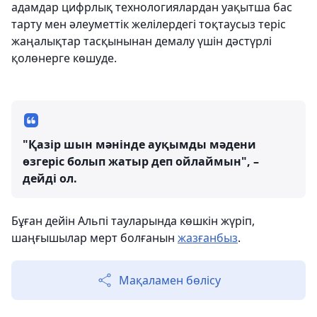
адамдар цифрлық технологиялардан уақытша бас
тарту мен әлеуметтік желілердегі тоқтаусыз теріс
жаңалықтар тасқынынан демалу үшін дәстүрлі
қолөнерге көшуде.
"Қазір шын мәнінде ауқымды мәдени
өзгеріс болып жатыр деп ойлаймын", –
дейді ол.
Бұған дейін Альпі тауларында көшкін жүріп,
шаңғышылар мерт болғанын
жазғанбыз
.
Мақаламен бөлісу