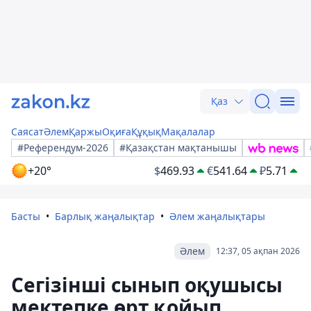
Қаз
Саясат
Әлем
Қаржы
Оқиға
Құқық
Мақалалар
#Референдум-2026
#Қазақстан мақтанышы
+20°
$
469.93
€
541.64
₽
5.71
Басты
Барлық жаңалықтар
Әлем жаңалықтары
Әлем
12:37, 05 ақпан 2026
Сегізінші сынып оқушысы
мектепке өрт қойып,