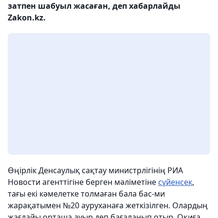
затпен шабуыл жасаған, деп хабарлайды
Zakon.kz.
Өңірлік Денсаулық сақтау министрлігінің РИА
Новости агенттігіне берген мәліметіне
сүйенсек
,
тағы екі кәмелетке толмаған бала бас-ми
жарақатымен №20 ауруханаға жеткізілген. Олардың
жағдайы орташа ауыр деп бағаланып отыр. Оқиға