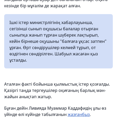
кезінде бір мұғалім де жарақат алған.
Ішкі істер министрлігінің хабарлауынша,
сегізінші сынып оқушысы балалар отырған
сыныпқа жанып тұрған шүберек лақтырып,
кейін бірнеше оқушыны "балғаға ұқсас затпен"
ұрған. Өрт сөндірушілер келмей тұрып, от
өздігінен сөндірілген. Шабуыл жасаған қыз
ұсталды.
Аталған факті бойынша қылмыстық істер қозғалды.
Қазіргі таңда тергеушілер оқиғаның барлық мән-
жайын анықтап жатыр.
Бұған дейін Ливияда Муаммар Каддафидің ұлы өз
үйінде өлі күйінде табылғанын
жазғанбыз
.