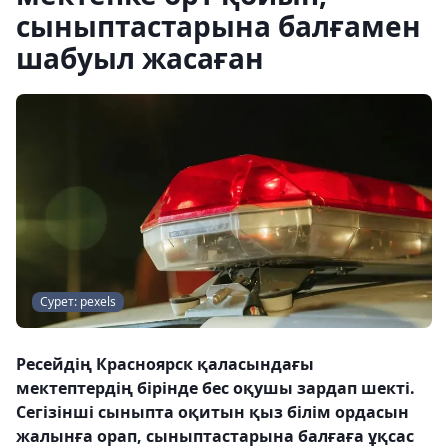
сыныптастарына балғамен
шабуыл жасаған
Сурет: pexels
Ресейдің Красноярск қаласындағы
мектептердің бірінде бес оқушы зардап шекті.
Сегізінші сыныпта оқитын қыз білім ордасын
жалынға орап, сыныптастарына балғаға ұқсас