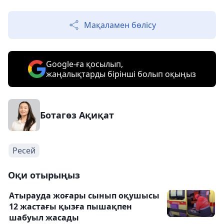
Мақаламен бөлісу
Google-ға қосылып,
жаңалықтарды бірінші болып оқыңыз
Ботагөз Ақиқат
Ресей
Оқи отырыңыз
Атырауда жоғары сынып оқушысы
12 жастағы қызға пышақпен
шабуыл жасады