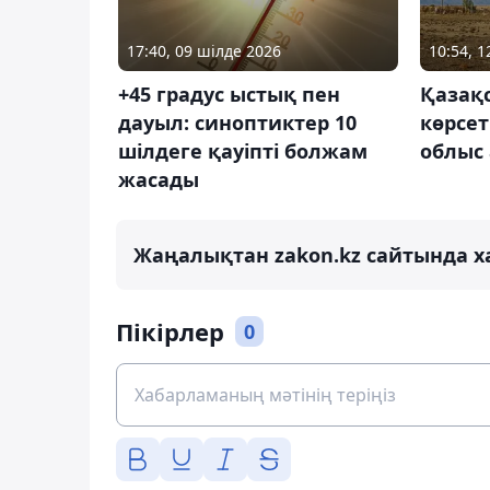
17:40, 09 шілде 2026
10:54, 
+45 градус ыстық пен
Қазақс
дауыл: синоптиктер 10
көрсет
шілдеге қауіпті болжам
облыс
жасады
Жаңалықтан zakon.kz сайтында х
Пікірлер
0