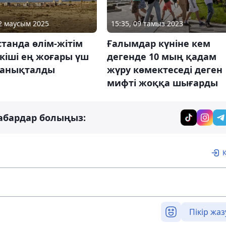
12 маусым 2025
15:35, 09 тамыз 2023
танда өлім-жітім
Ғалымдар күніне кем
кіші ең жоғары үш
дегенде 10 мың қадам
 анықталды
жүру көмектеседі деген
мифті жоққа шығарды
абардар болыңыз:
Пікір жаз