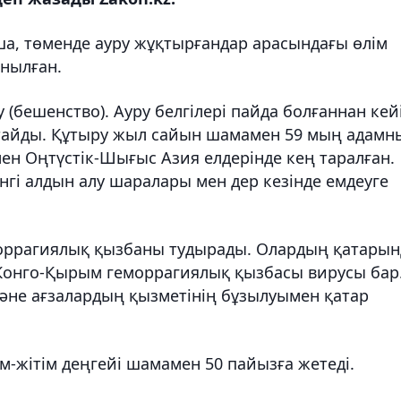
а, төменде ауру жұқтырғандар арасындағы өлім
ынылған.
 (бешенство). Ауру белгілері пайда болғаннан кей
тайды. Құтыру жыл сайын шамамен 59 мың адамн
мен Оңтүстік-Шығыс Азия елдерінде кең таралған.
нгі алдын алу шаралары мен дер кезінде емдеуге
еморрагиялық қызбаны тудырады. Олардың қатарын
Конго-Қырым геморрагиялық қызбасы вирусы бар
 және ағзалардың қызметінің бұзылуымен қатар
-жітім деңгейі шамамен 50 пайызға жетеді.