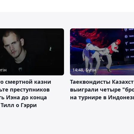
үгін
14:48, Бүгін
о смертной казни
Таеквондисты Казахс
ьте преступников
выиграли четыре "бр
ь Иэна до конца
на турнире в Индоне
 Тилл о Гэрри