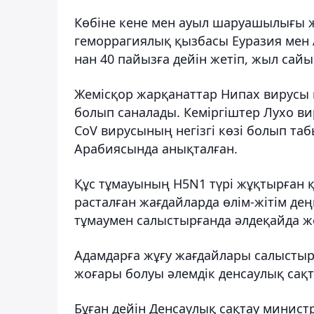
Көбіне кене мен ауыл шаруашылығы 
геморрагиялық қызбасы Еуразия мен А
нан 40 пайызға дейін жетіп, жыл сай
Жемісқор жарқанаттар Нипах вирусы
болып саналады. Кеміргіштер Лухо ви
CoV вирусының негізгі көзі болып та
Арабиясында анықталған.
Құс тұмауының H5N1 түрі жұқтырған 
расталған жағдайларда өлім-жітім де
тұмаумен салыстырғанда әлдеқайда ж
Адамдарға жұғу жағдайлары салыстырм
жоғары болуы әлемдік денсаулық сақт
Бұған дейін Денсаулық сақтау министр