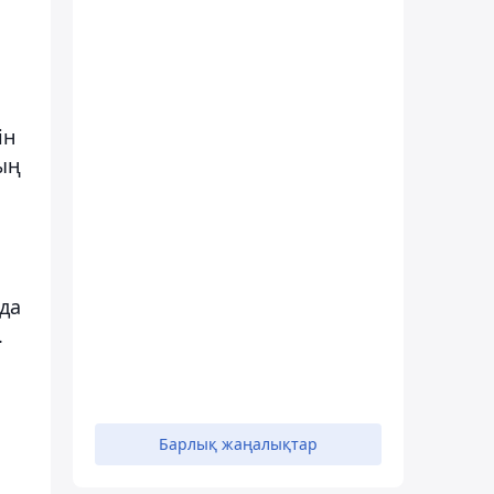
ін
ың
да
.
Барлық жаңалықтар