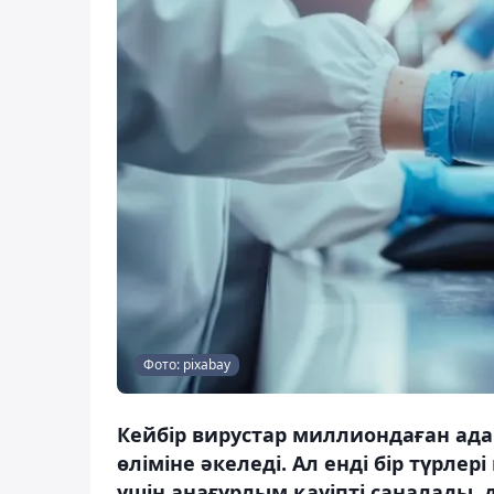
Фото: pixabay
Кейбір вирустар миллиондаған ад
өліміне әкеледі. Ал енді бір түрле
үшін анағұрлым қауіпті саналады, 