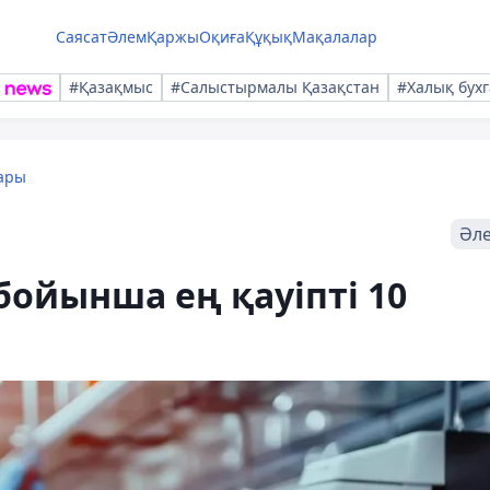
Саясат
Әлем
Қаржы
Оқиға
Құқық
Мақалалар
#Қазақмыс
#Салыстырмалы Қазақстан
#Халық бухг
ары
Әл
бойынша ең қауіпті 10