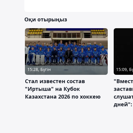
Оқи отырыңыз
15:28, Бүгін
15:09, Б
Стал известен состав
"Вмест
"Иртыша" на Кубок
застав
Казахстана 2026 по хоккею
слушат
дней":