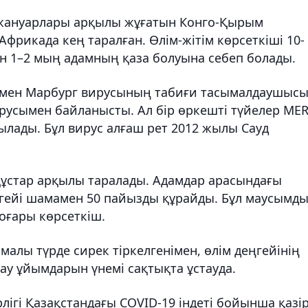
жануарлары арқылы жұғатын Конго-Қырым
фрикада кең таралған. Өлім-жітім көрсеткіші 10-
ын 1–2 мың адамның қаза болуына себеп болады.
 мен Марбург вирусының табиғи тасымалдаушыс
русымен байланысты. Ал бір өркешті түйелер MER
былады. Бұл вирус алғаш рет 2012 жылы Сауд
құстар арқылы таралады. Адамдар арасындағы
ңгейі шамамен 50 пайызды құрайды. Бұл маусымд
оғары көрсеткіш.
алы түрде сирек тіркелгенімен, өлім деңгейінің
ау ұйымдарын үнемі сақтықта ұстауда.
лігі Қазақстандағы COVID-19 індеті бойынша қазір