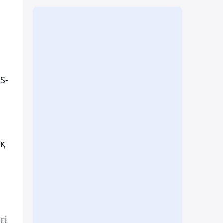
ы
S-
ық
гі