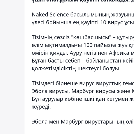
Naked Science басылымының жазуынш
үлесі бойынша ең қауіпті 10 вирус ұс
Тізімнің сөзсіз "көшбасшысы" – құтыру
өлім ықтималдығы 100 пайызға жуық
өмірін қияды. Ауру негізінен Африка 
Бұған басты себеп – байланыстан кейі
қолжетімділіктің шектеулі болуы.
Тізімдегі бірнеше вирус вирустық г
Эбола вирусы, Марбург вирусы және 
Бұл аурулар көбіне ішкі қан кетумен
жүреді.
Эбола мен Марбург вирустарының өлім