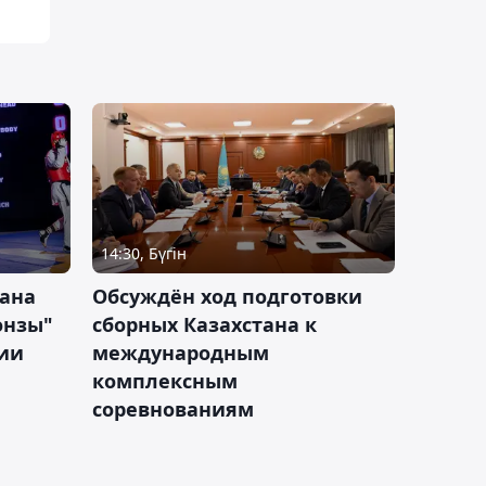
14:30, Бүгін
тана
Обсуждён ход подготовки
онзы"
сборных Казахстана к
зии
международным
комплексным
соревнованиям