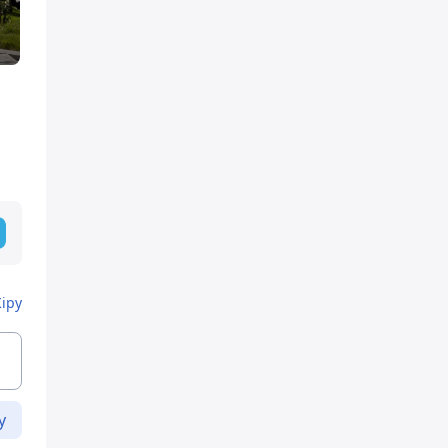
Кіру
у