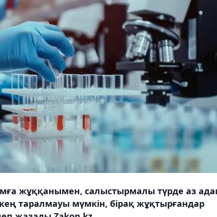
амға жұққанымен, салыстырмалы түрде аз ад
рі кең таралмауы мүмкін, бірақ жұқтырғандар
деп жазады Zakon.kz.