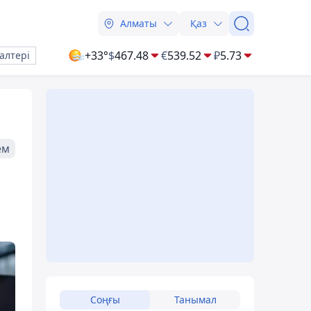
Алматы
Қаз
+33°
$
467.48
€
539.52
₽
5.73
алтері
ем
Соңғы
Танымал