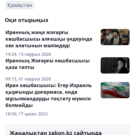
Қазақстан
Оқи отырыңыз
Иранның жаңа жоғарғы
көшбасшысы алғашқы үндеуінде
кек алатынын мәлімдеді
14:29, 13 наурыз 2026
Иранның Жоғарғы көшбасшысы
қаза тапты
09:15, 01 наурыз 2026
Иран көшбасшысы: Егер Израиль
қырғынды доғармаса, онда
мұсылмандарды тоқтату мүмкін
болмайды
18:50, 17 қазан 2023
Жаңалықтан zakon.kz сайтында