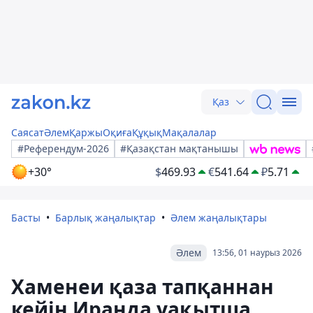
Қаз
Саясат
Әлем
Қаржы
Оқиға
Құқық
Мақалалар
#Референдум-2026
#Қазақстан мақтанышы
+30°
$
469.93
€
541.64
₽
5.71
Басты
Барлық жаңалықтар
Әлем жаңалықтары
Әлем
13:56, 01 наурыз 2026
Хаменеи қаза тапқаннан
кейін Иранда уақытша