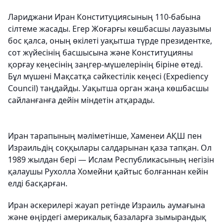
Лариджани Иран Конституциясының 110-бабына
сілтеме жасады. Егер Жоғарғы көшбасшы лауазымы
бос қалса, оның өкілеті уақытша түрде президентке,
сот жүйесінің басшысына және Конституцияны
қорғау кеңесінің заңгер-мүшелерінің біріне өтеді.
Бұл мүшені Мақсатқа сәйкестілік кеңесі (Expediency
Council) таңдайды. Уақытша орган жаңа көшбасшы
сайланғанға дейін міндетін атқарады.
Иран тарапының мәліметінше, Хаменеи АҚШ пен
Израильдің соққылары салдарынан қаза тапқан. Ол
1989 жылдан бері — Ислам Республикасының негізін
қалаушы Рухолла Хомейни қайтыс болғаннан кейін
елді басқарған.
Иран әскерилері жауап ретінде Израиль аумағына
және өңірдегі америкалық базаларға зымырандық