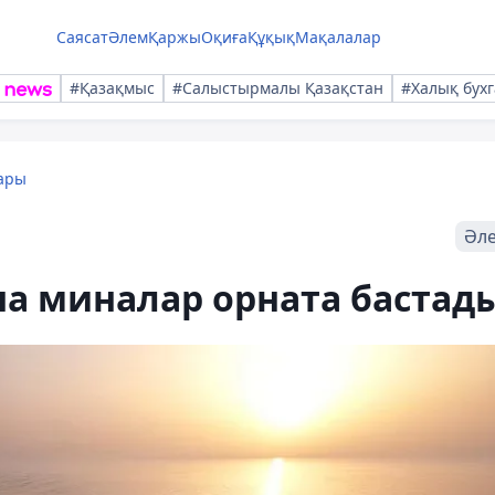
Саясат
Әлем
Қаржы
Оқиға
Құқық
Мақалалар
#Қазақмыс
#Салыстырмалы Қазақстан
#Халық бухг
ары
Әл
на миналар орната бастад