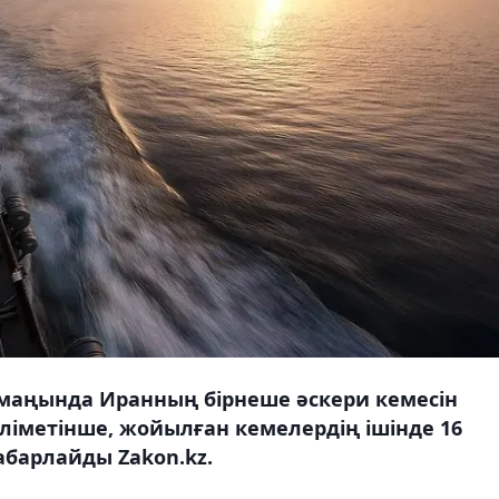
 маңында Иранның бірнеше әскери кемесін
іметінше, жойылған кемелердің ішінде 16
барлайды Zakon.kz.