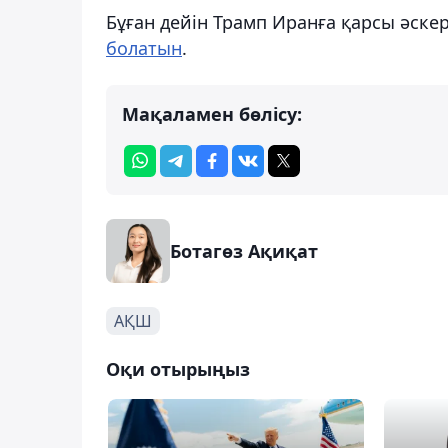
Бұған дейін Трамп Иранға қарсы әске
болатын
.
Мақаламен бөлісу:
Ботагөз Ақиқат
АҚШ
Оқи отырыңыз