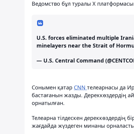
Ведомство бұл туралы X платформасы
U.S. forces eliminated multiple Iran
minelayers near the Strait of Horm
— U.S. Central Command (@CENTC
Сонымен қатар
CNN
телеарнасы да И
бастағанын жазды. Дереккөздердің ай
орнатылған.
Телеарна тілдескен дереккөздердің бі
жағдайда жүздеген минаны орналастыру