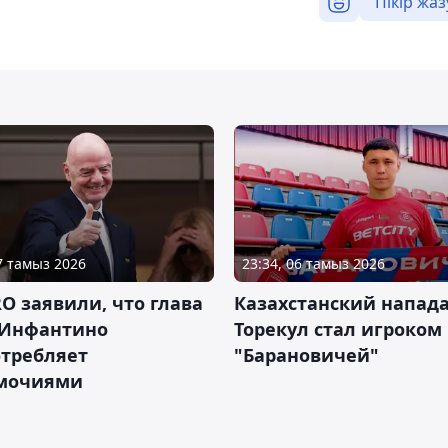
Пікір жаз
07 тамыз 2026
23:34, 06 тамыз 2026
RO заявили, что глава
Казахстанский напа
Инфантино
Торекул стал игроком
отребляет
"Барановичей"
мочиями