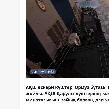
Сурет: wikipedia
АҚШ әскери күштері Ормуз бұғазы
жойды. АҚШ Қарулы күштерінің мәл
минатасығыш қайық болған, деп ха