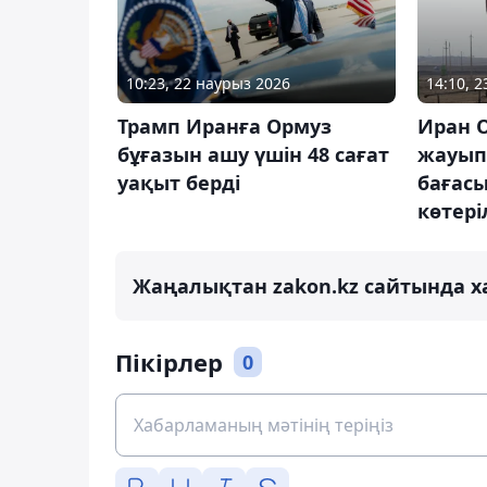
10:23, 22 наурыз 2026
14:10, 
Трамп Иранға Ормуз
Иран 
бұғазын ашу үшін 48 сағат
жауып 
уақыт берді
бағасы
көтері
Жаңалықтан zakon.kz сайтында х
Пікірлер
0