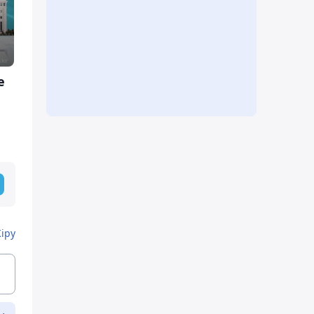
е
Кіру