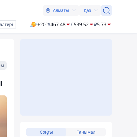
Алматы
Қаз
+20°
$
467.48
€
539.52
₽
5.73
алтері
ем
ы
Соңғы
Танымал