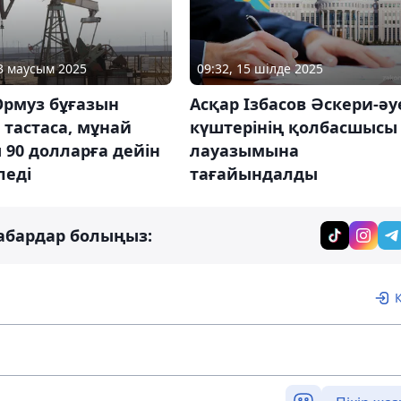
23 маусым 2025
09:32, 15 шілде 2025
Ормуз бұғазын
Асқар Ізбасов Әскери-әу
тастаса, мұнай
күштерінің қолбасшысы
 90 долларға дейін
лауазымына
леді
тағайындалды
абардар болыңыз: