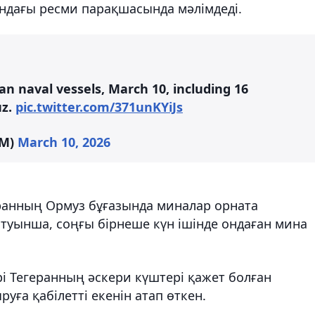
ндағы ресми парақшасында мәлімдеді.
ian naval vessels, March 10, including 16
uz.
pic.twitter.com/371unKYiJs
OM)
March 10, 2026
ранның Ормуз бұғазында миналар орната
туынша, соңғы бірнеше күн ішінде ондаған мина
рі Тегеранның әскери күштері қажет болған
ға қабілетті екенін атап өткен.