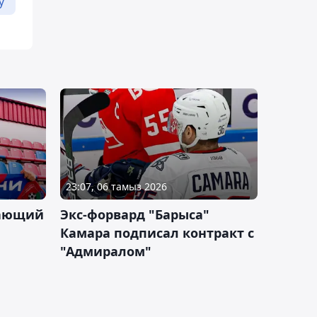
у
23:07, 06 тамыз 2026
дающий
Экс-форвард "Барыса"
Камара подписал контракт с
"Адмиралом"