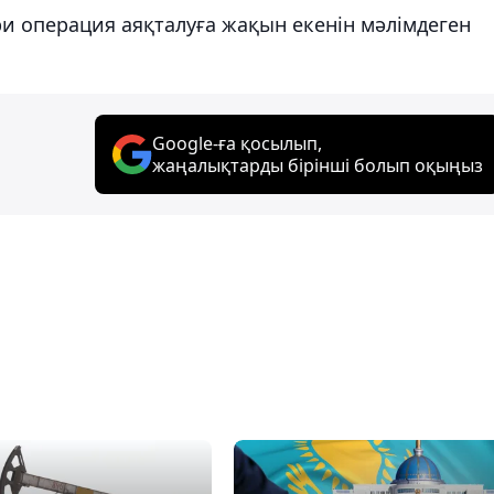
ри операция аяқталуға жақын екенін мәлімдеген
Google-ға қосылып,
жаңалықтарды бірінші болып оқыңыз