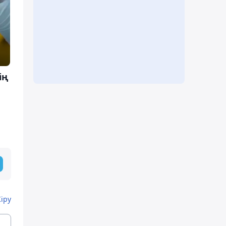
ің
Кіру