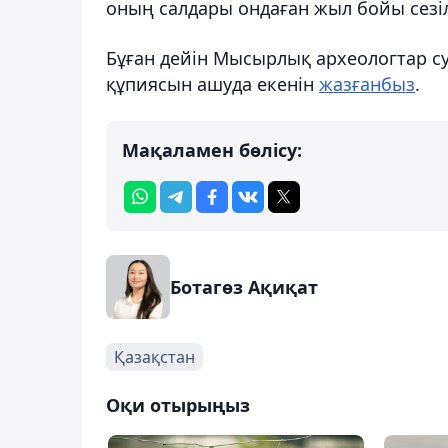
оның салдары ондаған жыл бойы сезіл
Бұған дейін Мысырлық археологтар с
құпиясын ашуда екенін
жазғанбыз
.
Мақаламен бөлісу:
Ботагөз Ақиқат
Қазақстан
Оқи отырыңыз