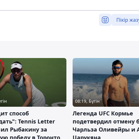
Пікір жаз
үгін
08:19, Бүгін
ит способ
Легенда UFC Кормье
ать": Tennis Letter
подетвердил отмену 
лил Рыбакину за
Чарльза Оливейры и 
ую победу в Торонто
Царукяна