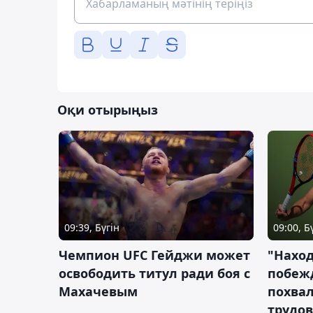
Оқи отырыңыз
09:39, Бүгін
09:00, Б
Чемпион UFC Гейджи может
"Наход
освободить титул ради боя с
побежд
Махачевым
похва
трудов