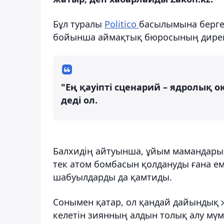
Бұл туралы
Politico
басылымына берген
бойынша аймақтық бюросының директ
"Ең қауіпті сценарий – ядролық о
деді ол.
Балхидің айтуынша, ұйым мамандары 
тек атом бомбасын қолдануды ғана ем
шабуылдарды да қамтиды.
Сонымен қатар, ол қандай дайындық ж
келетін зиянның алдын толық алу мүмк