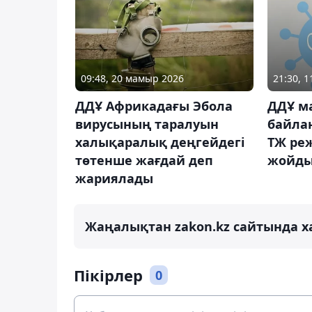
09:48, 20 мамыр 2026
21:30, 
ДДҰ Африкадағы Эбола
ДДҰ м
вирусының таралуын
байла
халықаралық деңгейдегі
ТЖ ре
төтенше жағдай деп
жойд
жариялады
Жаңалықтан zakon.kz сайтында х
Пікірлер
0