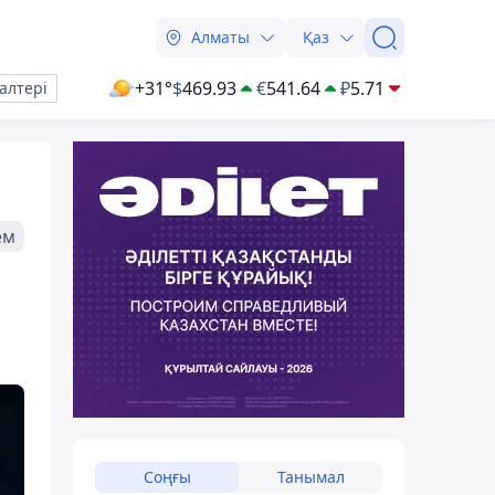
Алматы
Қаз
+31°
$
469.93
€
541.64
₽
5.71
алтері
ем
Соңғы
Танымал