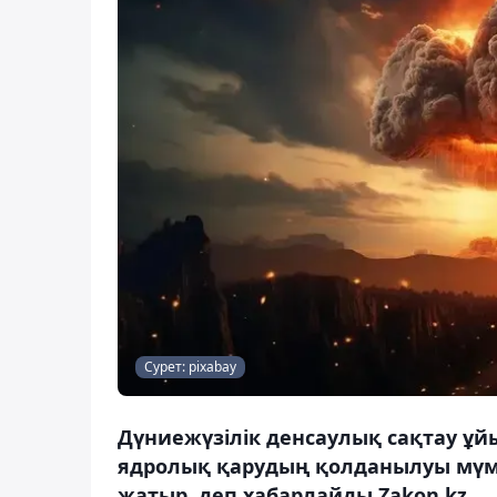
Сурет: pixabay
Дүниежүзілік денсаулық сақтау ұ
ядролық қарудың қолданылуы мүмк
жатыр, деп хабарлайды Zakon.kz.