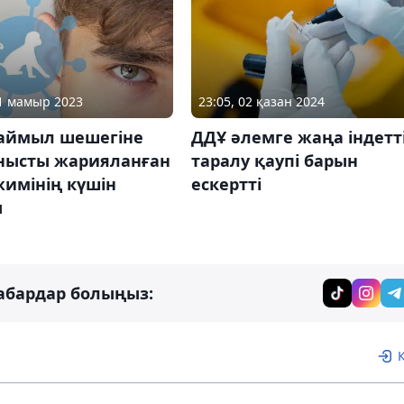
11 мамыр 2023
23:05, 02 қазан 2024
аймыл шешегіне
ДДҰ әлемге жаңа індетт
нысты жарияланған
таралу қаупі барын
жимінің күшін
ескертті
ы
абардар болыңыз: