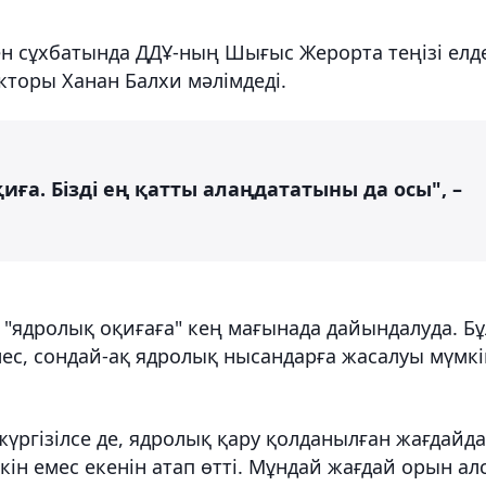
 сұхбатында ДДҰ-ның Шығыс Жерорта теңізі елд
оры Ханан Балхи мәлімдеді.
қиға. Бізді ең қатты алаңдататыны да осы", –
"ядролық оқиғаға" кең мағынада дайындалуда. Бұ
ес, сондай-ақ ядролық нысандарға жасалуы мүмкі
үргізілсе де, ядролық қару қолданылған жағдайда
ін емес екенін атап өтті. Мұндай жағдай орын алс