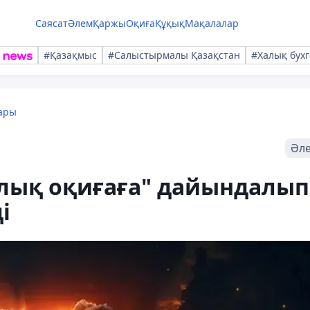
Саясат
Әлем
Қаржы
Оқиға
Құқық
Мақалалар
#Қазақмыс
#Салыстырмалы Қазақстан
#Халық бухг
ары
Әл
лық оқиғаға" дайындалып
і