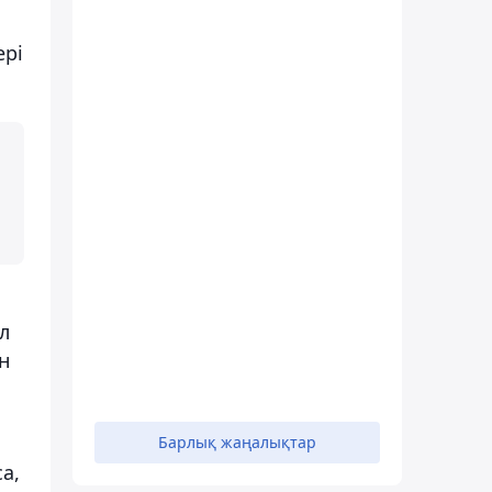
ері
л
н
Барлық жаңалықтар
а,