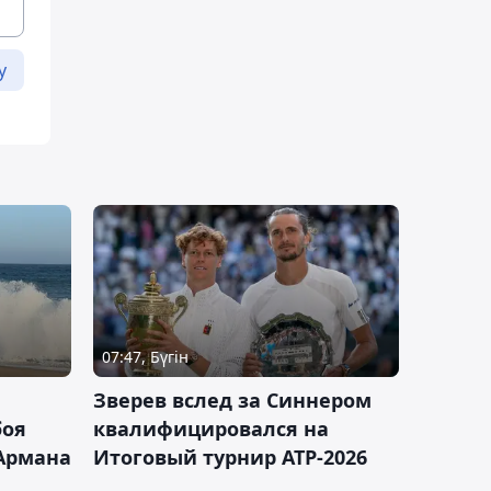
у
07:47, Бүгін
Зверев вслед за Синнером
боя
квалифицировался на
Армана
Итоговый турнир ATP-2026