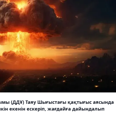
йымы (ДДҰ) Таяу Шығыстағы қақтығыс аясында
ін екенін ескеріп, жағдайға дайындалып