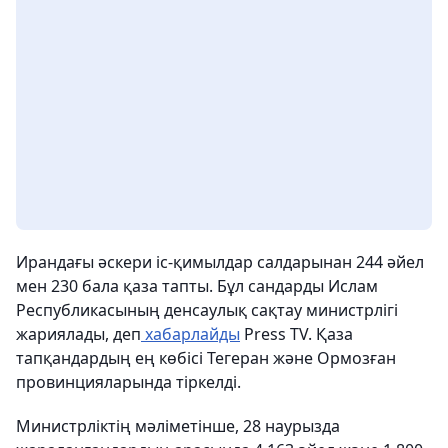
Ирандағы әскери іс-қимылдар салдарынан 244 әйел
мен 230 бала қаза тапты. Бұл сандарды Ислам
Республикасының денсаулық сақтау министрлігі
жариялады, деп
хабарлайды
Press TV. Қаза
тапқандардың ең көбісі Тегеран және Ормозған
провинцияларында тіркелді.
Министрліктің мәліметінше, 28 наурызда