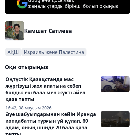
Google-ға қосылып,
жаңалықтарды бірінші болып оқыңыз
Камшат Сатиева
АҚШ
Израиль және Палестина
Оқи отырыңыз
Оңтүстік Қазақстанда мас
жүргізуші жол апатына себеп
болды: екі бала мен жүкті әйел
қаза тапты
16:42, 08 маусым 2026
Әуе шабуылдарынан кейін Иранда
көпқабатты тұрғын үй құлап, 60
адам, оның ішінде 20 бала қаза
тапты