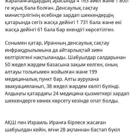
жараланғандардың арасында 4 163 әйел және 1 800-
ге жуық бала болған. Денсаулық сақтау
министрлігінің есебінде зардап шеккендердің
қатарында сегіз жасқа дейінгі 1 731 бала және екі
жасқа дейінгі 61 бала бар екендігі көрсетілген.
Сонымен қатар, Иранның денсаулық сақтау
инфрақұрылымына да айтарлықтай зиян
келтірілгені нақтыланады. Шабуылдар салдарынан
50 жедел жәрдем базасына зақым келген, оның
алтауы толығымен жойылған және 199
медициналық пункт бар. Алты аурухана
эвакуацияланып, 38 жедел жәрдем көлігі бүлінді.
Алдыңғы қатардағы 24 медицина қызметкері зардап
шеккендерге көмек көрсету кезінде опат болды.
АҚШ пен Израиль Иранға бірлесе жасаған
шабуылдан кейін, яғни 28 ақпаннан бастап бүкіл