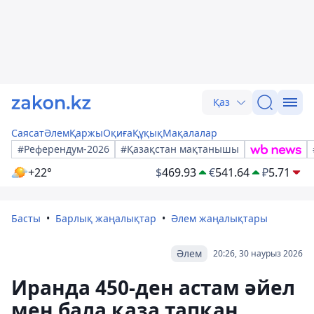
Қаз
Саясат
Әлем
Қаржы
Оқиға
Құқық
Мақалалар
#Референдум-2026
#Қазақстан мақтанышы
+22°
$
469.93
€
541.64
₽
5.71
Басты
Барлық жаңалықтар
Әлем жаңалықтары
Әлем
20:26, 30 наурыз 2026
Иранда 450-ден астам әйел
мен бала қаза тапқан