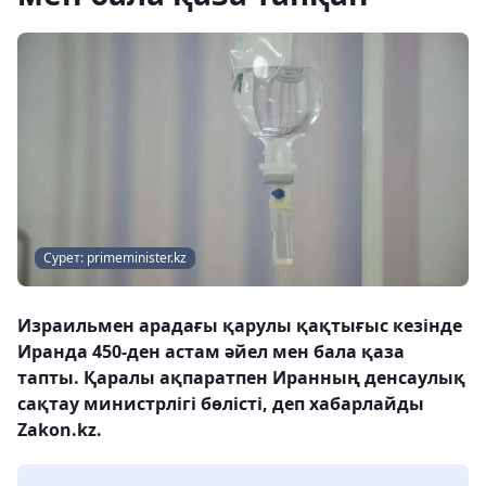
Сурет: primeminister.kz
Израильмен арадағы қарулы қақтығыс кезінде
Иранда 450-ден астам әйел мен бала қаза
тапты. Қаралы ақпаратпен Иранның денсаулық
сақтау министрлігі бөлісті, деп хабарлайды
Zakon.kz.