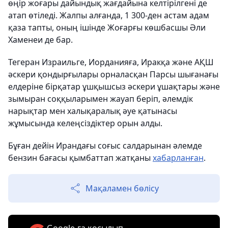
өңір жоғары дайындық жағдайына келтірілгені де
атап өтіледі. Жалпы алғанда, 1 300-ден астам адам
қаза тапты, оның ішінде Жоғарғы көшбасшы Әли
Хаменеи де бар.
Тегеран Израильге, Иорданияға, Иракқа және АҚШ
әскери қондырғылары орналасқан Парсы шығанағы
елдеріне бірқатар ұшқышсыз әскери ұшақтары және
зымыран соққыларымен жауап беріп, әлемдік
нарықтар мен халықаралық әуе қатынасы
жұмысында келеңсіздіктер орын алды.
Бұған дейін Ирандағы соғыс салдарынан әлемде
бензин бағасы қымбаттап жатқаны
хабарланған
.
Мақаламен бөлісу