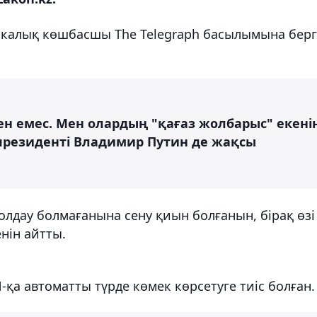
рикалық көшбасшы The Telegraph басылымына бер
н емес. Мен олардың "қағаз жолбарыс" екені
 президенті Владимир Путин де жақсы
олдау болмағанына сену қиын болғанын, бірақ өзі
нін айтты.
қа автоматты түрде көмек көрсетуге тиіс болған.