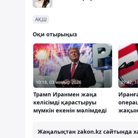
АҚШ
Оқи отырыңыз
10:18, 03 мамыр 2026
09:42, 
Трамп Иранмен жаңа
Иранғ
келісімді қарастыруы
опера
мүмкін екенін мәлімдеді
жақын
Жаңалықтан zakon.kz сайтында х