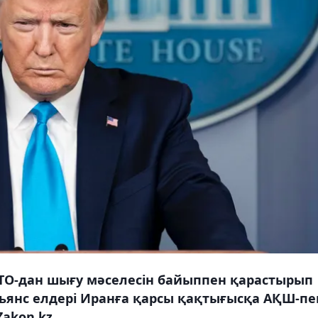
ТО-дан шығу мәселесін байыппен қарастырып
ьянс елдері Иранға қарсы қақтығысқа АҚШ-пе
akon.kz.