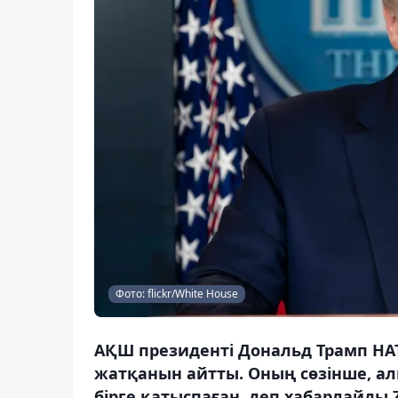
Фото: flickr/White House
АҚШ президенті Дональд Трамп НА
жатқанын айтты. Оның сөзінше, ал
бірге қатыспаған, деп хабарлайды Z