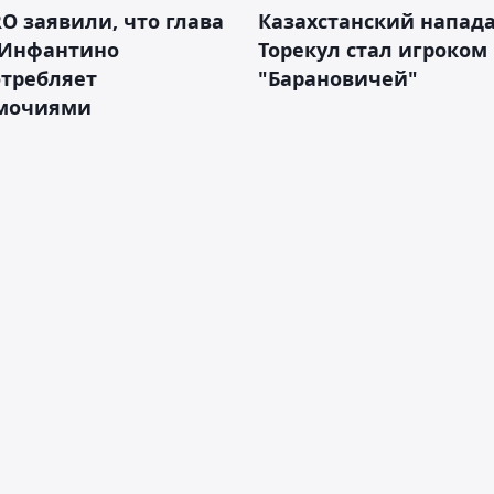
RO заявили, что глава
Казахстанский напа
Инфантино
Торекул стал игроком
отребляет
"Барановичей"
мочиями