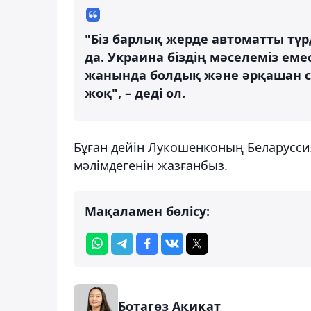
"Біз барлық жерде автоматты түр
да. Украина біздің мәселеміз емес
жанында болдық және әрқашан сол
жоқ", – деді ол.
Бұған дейін Лукошенконың Беларусс
мәлімдегенін жазғанбыз.
Мақаламен бөлісу:
Ботагөз Ақиқат