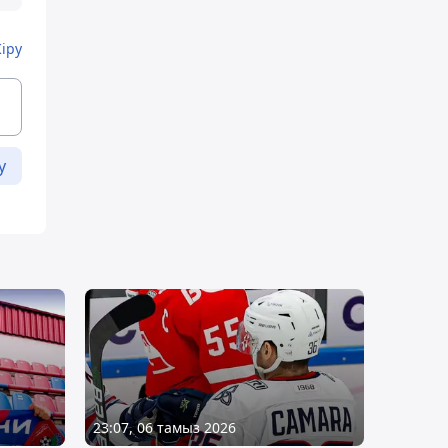
Кіру
у
23:07, 06 тамыз 2026