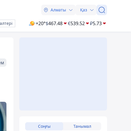
Алматы
Қаз
+20°
$
467.48
€
539.52
₽
5.73
алтері
ем
Соңғы
Танымал