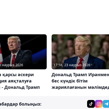
10 наурыз 2026
17:58, 23 наурыз 2026
а қарсы әскери
Дональд Трамп Иранме
ция аяқталуға
бес күндік бітім
 - Дональд Трамп
жариялағанын мәлімдед
абардар болыңыз: