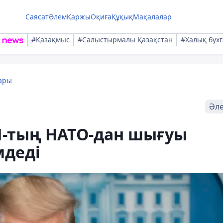
Саясат
Әлем
Қаржы
Оқиға
Құқық
Мақалалар
#Қазақмыс
#Салыстырмалы Қазақстан
#Халық бухг
ары
Әл
-тың НАТО-дан шығуы
мдеді