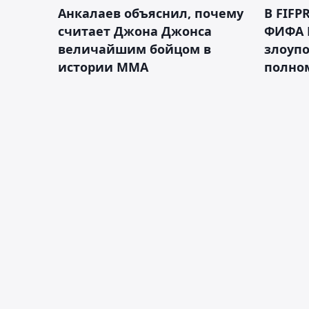
Анкалаев объяснил, почему
В FIFP
считает Джона Джонса
ФИФА 
величайшим бойцом в
злоуп
истории ММА
полно