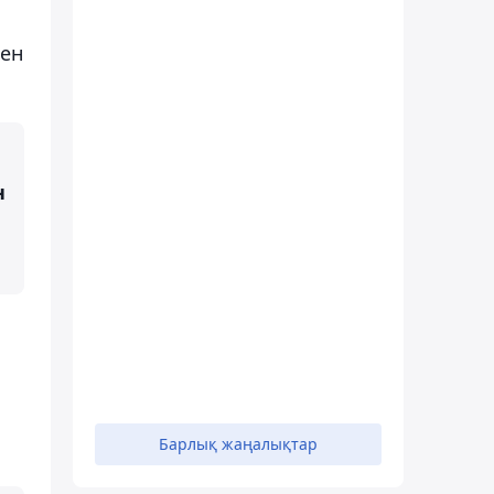
ген
н
Барлық жаңалықтар