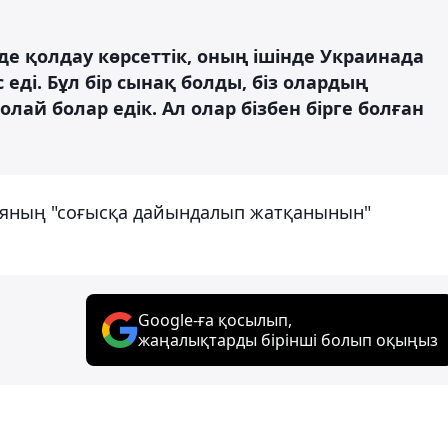
де қолдау көрсеттік, оның ішінде Украинада
 еді. Бұл бір сынақ болды, біз олардың
ай болар едік. Ал олар бізбен бірге болған
ияның "соғысқа дайындалып жатқанынын"
Google-ға қосылып,
жаңалықтарды бірінші болып оқыңыз