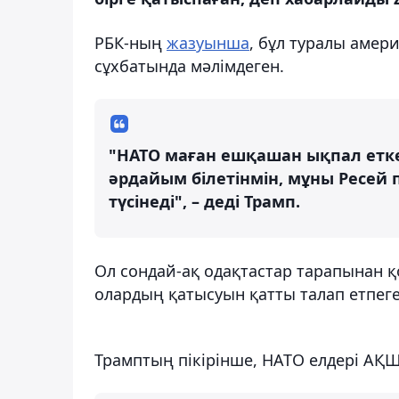
РБК-ның
жазуынша
, бұл туралы аме
сұхбатында мәлімдеген.
"НАТО маған ешқашан ықпал етке
әрдайым білетінмін, мұны Ресей
түсінеді", – деді Трамп.
Ол сондай-ақ одақтастар тарапынан қ
олардың қатысуын қатты талап етпеге
Трамптың пікірінше, НАТО елдері АҚШ-