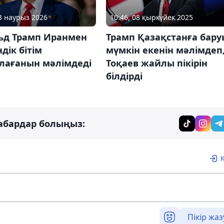
23 наурыз 2026
10:46, 08 қыркүйек 2025
ьд Трамп Иранмен
Трамп Қазақстанға бару
ндік бітім
мүмкін екенін мәлімдеп
лағанын мәлімдеді
Тоқаев жайлы пікірін
білдірді
абардар болыңыз:
Пікір жаз