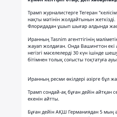
Трамп журналистерге Тегеран "келіс
нақты мәтінін жолдайтынын жеткізд
Флоридадан ұшып шығар алдында жа
Иранның Tasnim агенттігінің мәлімет
жауап жолдаған. Онда Вашингтон екі 
негізгі мәселелерді 30 күн ішінде шеш
бітімнен толық соғысты тоқтатуға ау
Иранның ресми өкілдері әзірге бұл жа
Трамп сондай-ақ бұған дейін айтқан сө
екенін айтты.
Бұған дейін АҚШ Германиядан 5 мың ә