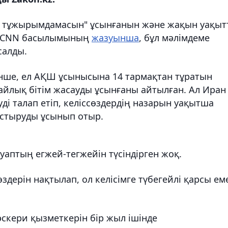
ім тұжырымдамасын" ұсынғанын және жақын уақыт
і. CNN басылымының
жазуынша
, бұл мәлімдеме
салды.
інше, ел АҚШ ұсынысына 14 тармақтан тұратын
айлық бітім жасауды ұсынғаны айтылған. Ал Иран
уді талап етіп, келіссөздердің назарын уақытша
ыстыруды ұсынып отыр.
уаптың егжей-тегжейін түсіндірген жоқ.
здерін нақтылап, ол келісімге түбегейлі қарсы ем
скери қызметкерін бір жыл ішінде