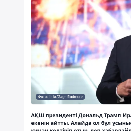
Фото: flickr/Gage Skidmore
АҚШ президенті Дональд Трамп Ир
екенін айтты. Алайда ол бұл ұсын
күмән келтіріп отыр, деп хабарлайд