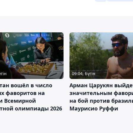
үгін
09:04, Бүгін
тан вошёл в число
Арман Царукян выйде
х фаворитов на
значительным фавор
и Всемирной
на бой против бразил
тной олимпиады 2026
Маурисио Руффи