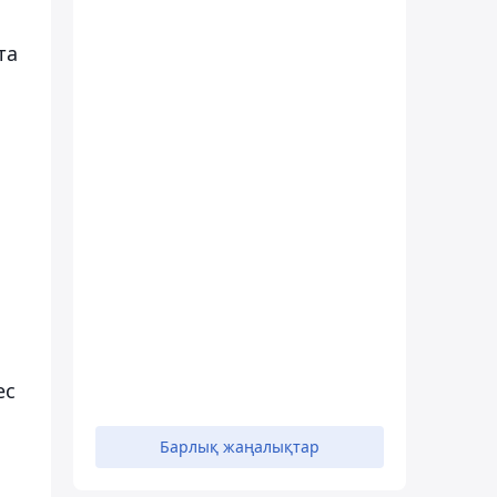
та
ес
Барлық жаңалықтар