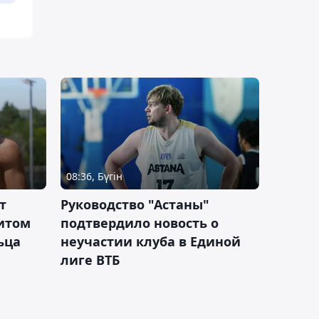
08:36, Бүгін
т
Руководство "Астаны"
итом
подтвердило новость о
ьца
неучастии клуба в Единой
лиге ВТБ