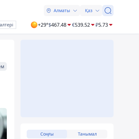
Алматы
Қаз
+29°
$
467.48
€
539.52
₽
5.73
алтері
ем
Соңғы
Танымал