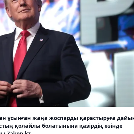
ан ұсынған жаңа жоспарды қарастыруға дайы
ыстың қолайлы болатынына қазірдің өзінде
ы Zakon.kz.