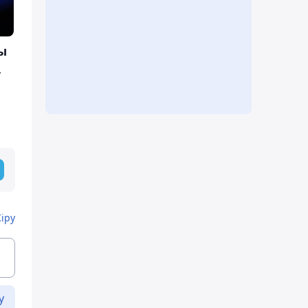
ы
,
Кіру
у