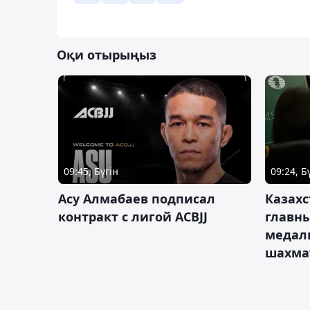
Оқи отырыңыз
09:45, Бүгін
09:24, Б
Асу Алмабаев подписал
Казахс
контракт с лигой ACBJJ
главны
медал
шахма