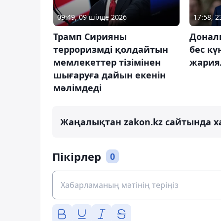
09:49, 09 шілде 2026
17:58, 
Трамп Сирияны
Донал
терроризмді қолдайтын
бес кү
мемлекеттер тізімінен
жария
шығаруға дайын екенін
мәлімдеді
Жаңалықтан zakon.kz сайтында х
Пікірлер
0