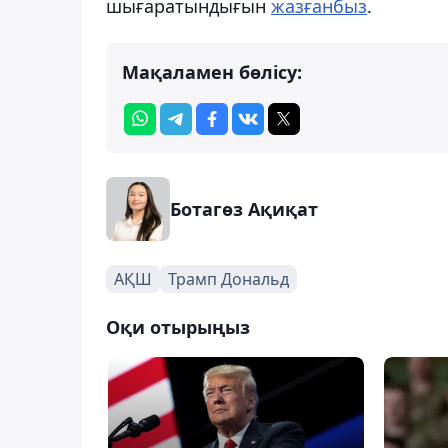
шығаратындығын
жазғанбыз
.
Мақаламен бөлісу:
Ботагөз Ақиқат
АҚШ
Трамп Дональд
Оқи отырыңыз