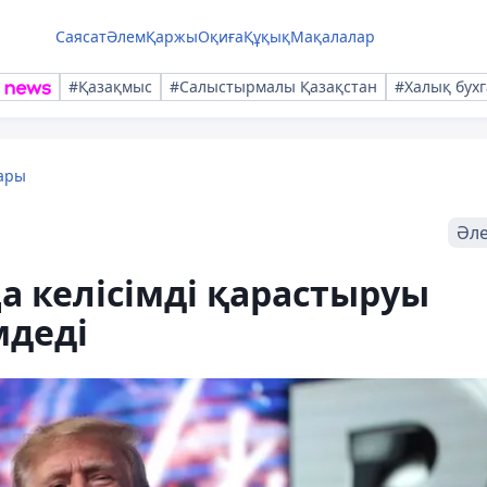
Саясат
Әлем
Қаржы
Оқиға
Құқық
Мақалалар
#Қазақмыс
#Салыстырмалы Қазақстан
#Халық бухг
ары
Әл
 келісімді қарастыруы
мдеді