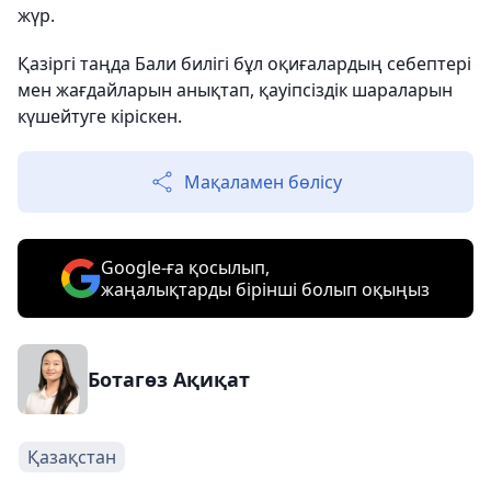
жүр.
Қазіргі таңда Бали билігі бұл оқиғалардың себептері
мен жағдайларын анықтап, қауіпсіздік шараларын
күшейтуге кіріскен.
Мақаламен бөлісу
Google-ға қосылып,
жаңалықтарды бірінші болып оқыңыз
Ботагөз Ақиқат
Қазақстан