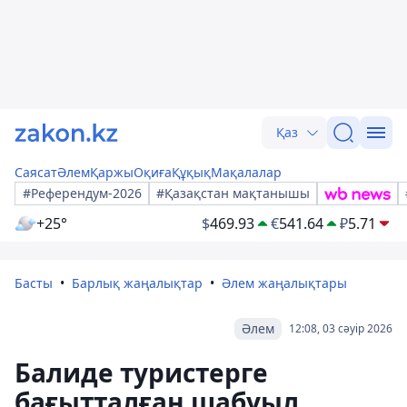
Қаз
Саясат
Әлем
Қаржы
Оқиға
Құқық
Мақалалар
#Референдум-2026
#Қазақстан мақтанышы
+25°
$
469.93
€
541.64
₽
5.71
Басты
Барлық жаңалықтар
Әлем жаңалықтары
Әлем
12:08, 03 сәуір 2026
Балиде туристерге
бағытталған шабуыл