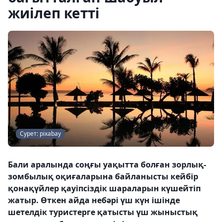
жиілеп кетті
Сурет: pixabay
Бали аралында соңғы уақытта болған зорлық-
зомбылық оқиғаларына байланысты кейбір
қонақүйлер қауіпсіздік шараларын күшейтіп
жатыр. Өткен айда небәрі үш күн ішінде
шетелдік туристерге қатысты үш жыныстық