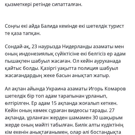
қызметкері ретінде сипатталған.
Соңғы екі айда Балида кемінде екі шетелдік турист
те қаза тапқан.
Сондай-ақ, 23 наурызда Нидерланды азаматы мен
оның индонезиялық сүйіктісіне екі белгісіз ер адам
пышақпен шабуыл жасаған. Ол кейін ауруханада
қайтыс болды. Қазіргі уақытта полиция шабуыл
жасағандардың жеке басын анықтап жатыр.
Ал ақпан айында Украина азаматы Игорь Комаров
шетелдік бір топ адам тарапынан ұрланып,
өлтірілген. Ер адам 15 ақпанда жоғалып кеткен.
Кейін оның көмек сұраған видеосы тарады. 27
ақпанда, ұрланған жерден шамамен 30 шақырым
жерде оның мәйіті табылған. Билік алты күдіктінің
кім екенін анықтағанымен, олар әлі бостандықта