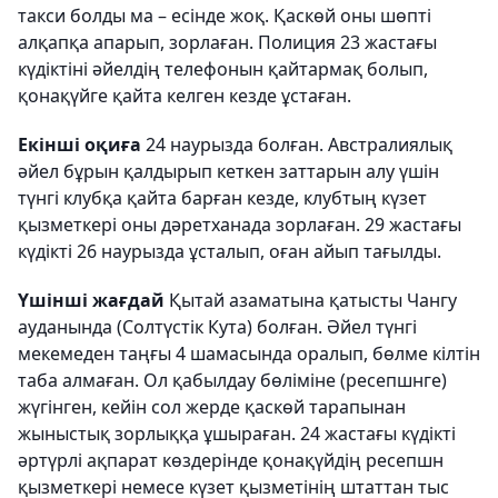
такси болды ма – есінде жоқ. Қаскөй оны шөпті
алқапқа апарып, зорлаған. Полиция 23 жастағы
күдіктіні әйелдің телефонын қайтармақ болып,
қонақүйге қайта келген кезде ұстаған.
Екінші оқиға
24 наурызда болған. Австралиялық
әйел бұрын қалдырып кеткен заттарын алу үшін
түнгі клубқа қайта барған кезде, клубтың күзет
қызметкері оны дәретханада зорлаған. 29 жастағы
күдікті 26 наурызда ұсталып, оған айып тағылды.
Үшінші жағдай
Қытай азаматына қатысты Чангу
ауданында (Солтүстік Кута) болған. Әйел түнгі
мекемеден таңғы 4 шамасында оралып, бөлме кілтін
таба алмаған. Ол қабылдау бөліміне (ресепшнге)
жүгінген, кейін сол жерде қаскөй тарапынан
жыныстық зорлыққа ұшыраған. 24 жастағы күдікті
әртүрлі ақпарат көздерінде қонақүйдің ресепшн
қызметкері немесе күзет қызметінің штаттан тыс