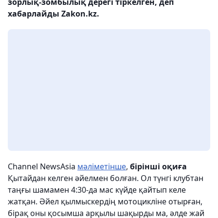
зорлық-зомбылық дерегі тіркелген, деп
хабарлайды Zakon.kz.
Channel NewsAsia
мәліметінше
,
бірінші оқиға
Қытайдан келген әйелмен болған. Ол түнгі клубтан
таңғы шамамен 4:30-да мас күйде қайтып келе
жатқан. Әйел қылмыскердің мотоцикліне отырған,
бірақ оны қосымша арқылы шақырды ма, әлде жай