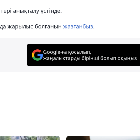
тері анықталу үстінде.
нда жарылыс болғанын
жазғанбыз
.
Google-ға қосылып,
жаңалықтарды бірінші болып оқыңыз