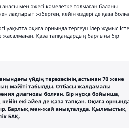
 анасы мен әжесі кәмелетке толмаған баланы
н лақтырып жіберген, кейін өздері де қаза болға
гі уақытта оқиға орнында тергеушілер жұмыс іст
е жасалмаған. Қаза тапқандардың барлығы бір
нындағы үйдің терезесінің астынан 70 және
аның мәйіті табылды. Отбасы жалдамалы
ения диагнозы болған. Бір нұсқа бойынша,
 кейін екі әйел де қаза тапқан. Оқиға орнынд
тыр. Барлық мән-жай анықталуда. Қылмыстық
лік БАҚ.