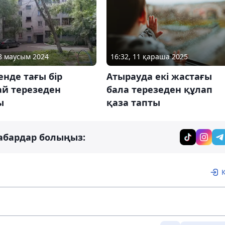
18 маусым 2024
16:32, 11 қараша 2025
нде тағы бір
Атырауда екі жастағы
ай терезеден
бала терезеден құлап
ы
қаза тапты
абардар болыңыз: