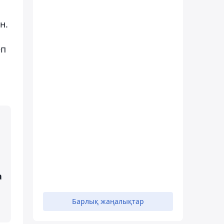
н.
еп
а
Барлық жаңалықтар