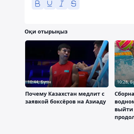
Оқи отырыңыз
10:44, Бүгін
10:28, Б
Почему Казахстан медлит с
Сборна
заявкой боксёров на Азиаду
водном
выйти 
продо