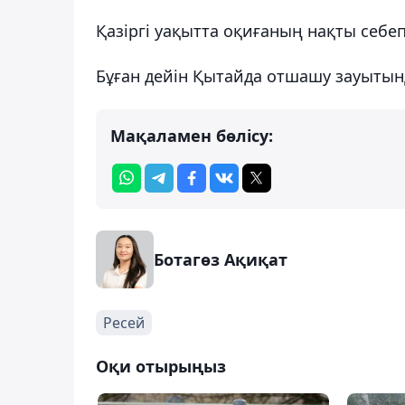
Қазіргі уақытта оқиғаның нақты себеп
Бұған дейін Қытайда отшашу зауыты
Мақаламен бөлісу:
Ботагөз Ақиқат
Ресей
Оқи отырыңыз