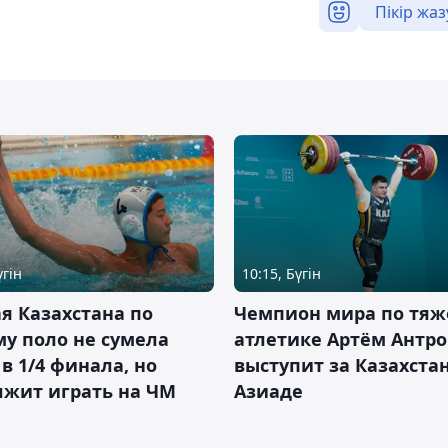
Пікір жаз
үгін
10:15, Бүгін
я Казахстана по
Чемпион мира по тяж
у поло не сумела
атлетике Артём Антро
в 1/4 финала, но
выступит за Казахста
лжит играть на ЧМ
Азиаде