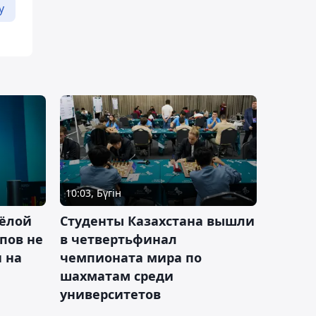
у
10:03, Бүгін
ёлой
Студенты Казахстана вышли
пов не
в четвертьфинал
н на
чемпионата мира по
шахматам среди
университетов