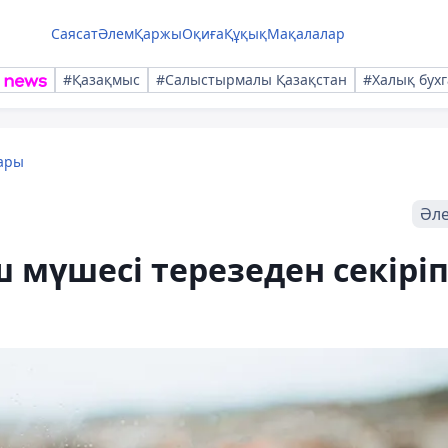
Саясат
Әлем
Қаржы
Оқиға
Құқық
Мақалалар
#Қазақмыс
#Салыстырмалы Қазақстан
#Халық бухг
ары
Әл
ш мүшесі терезеден секірі