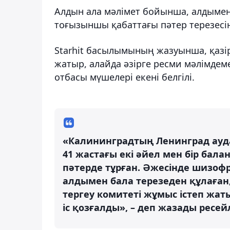
Алдын ала мәлімет бойынша, алдымен
тоғызыншы қабаттағы пәтер терезесіне
Starhit басылымының жазуынша, қазір
жатыр, алайда әзірге ресми мәлімдем
отбасы мүшелері екені белгілі.
«Калининградтың Ленинград ауда
41 жастағы екі әйел мен бір бал
пәтерде тұрған. Әжесінде шизофр
алдымен бала терезеден құлаған,
тергеу комитеті жұмыс істеп жа
іс қозғалды», – деп жазады ресей