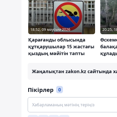
18:52, 09 маусым 2026
20:25, 
Қарағанды облысында
Өскеме
құтқарушылар 15 жастағы
балақ
қыздың мәйітін тапты
құлад
Жаңалықтан zakon.kz сайтында х
Пікірлер
0