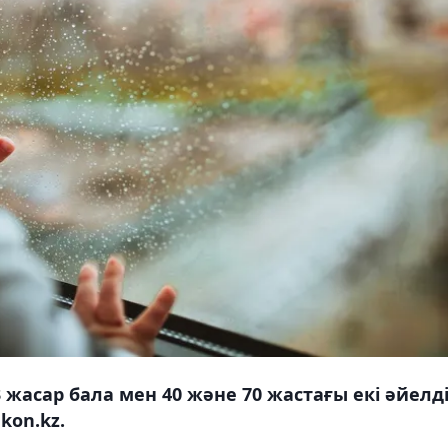
жасар бала мен 40 және 70 жастағы екі әйелд
kon.kz.