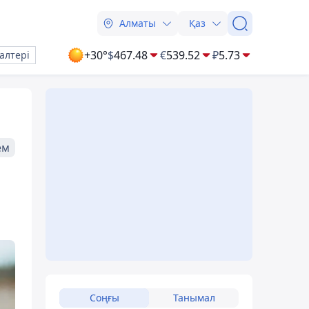
Алматы
Қаз
+30°
$
467.48
€
539.52
₽
5.73
алтері
ем
п
Соңғы
Танымал