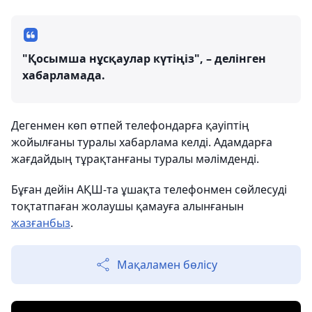
"Қосымша нұсқаулар күтіңіз", – делінген
хабарламада.
Дегенмен көп өтпей телефондарға қауіптің
жойылғаны туралы хабарлама келді. Адамдарға
жағдайдың тұрақтанғаны туралы мәлімденді.
Бұған дейін АҚШ-та ұшақта телефонмен сөйлесуді
тоқтатпаған жолаушы қамауға алынғанын
жазғанбыз
.
Мақаламен бөлісу