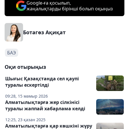
Google-ға қосылып,
жаңалықтарды бірінші болып оқыңыз
Ботагөз Ақиқат
БАЭ
Оқи отырыңыз
Шығыс Қазақстанда сел қаупі
туралы ескертілді
09:28, 15 мамыр 2026
Алматылықтарға жер сілкінісі
туралы жаппай хабарлама келді
12:25, 23 қазан 2025
Алматылықтарға қар көшкіні жүру