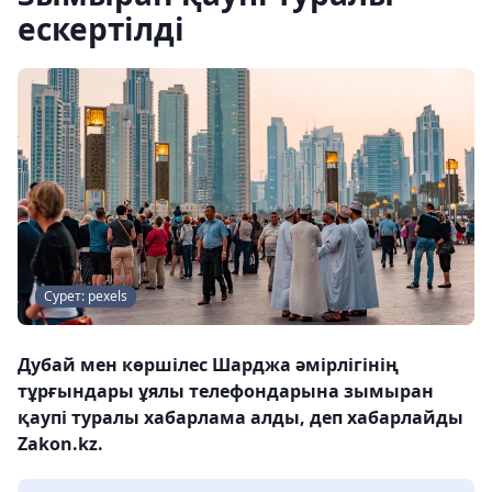
ескертілді
Сурет: pexels
Дубай мен көршілес Шарджа әмірлігінің
тұрғындары ұялы телефондарына зымыран
қаупі туралы хабарлама алды, деп хабарлайды
Zakon.kz.