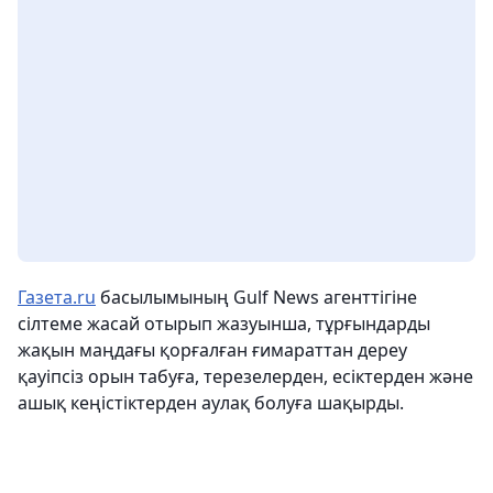
Газета.ru
басылымының Gulf News агенттігіне
сілтеме жасай отырып жазуынша, тұрғындарды
жақын маңдағы қорғалған ғимараттан дереу
қауіпсіз орын табуға, терезелерден, есіктерден және
ашық кеңістіктерден аулақ болуға шақырды.