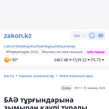
Қаз
Саясат
Әлем
Қаржы
Оқиға
Құқық
Мақалалар
#Референдум-2026
#Қазақстан мақтанышы
+30°
$
467.48
€
539.52
₽
5.73
Басты
Барлық жаңалықтар
Әлем жаңалықтары
Әлем
09:17, 05 мамыр 2026
БАӘ тұрғындарына
зымыран қаупі туралы