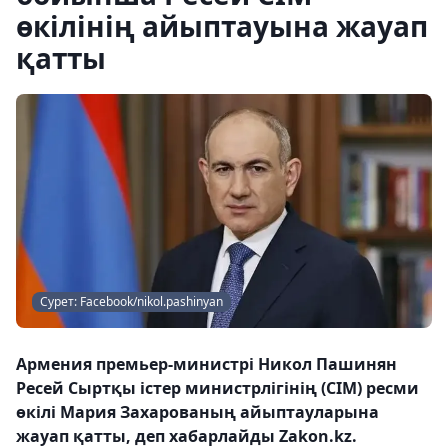
өкілінің айыптауына жауап
қатты
Сурет: Facebook/nikol.pashinyan
Армения премьер-министрі Никол Пашинян
Ресей Сыртқы істер министрлігінің (СІМ) ресми
өкілі Мария Захарованың айыптауларына
жауап қатты, деп хабарлайды Zakon.kz.