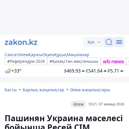
Қаз
Саясат
Әлем
Қаржы
Оқиға
Құқық
Мақалалар
#Референдум-2026
#Қазақстан мақтанышы
+33°
$
469.93
€
541.64
₽
5.71
Басты
Барлық жаңалықтар
Әлем жаңалықтары
Әлем
18:21, 07 мамыр 2026
Пашинян Украина мәселесі
бойынша Ресей СІМ