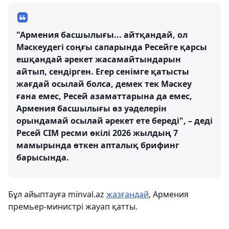
"Армения басшылығы... айтқандай, ол
Мәскеудегі соңғы сапарында Ресейге қарсы
ешқандай әрекет жасамайтындарын
айтып, сендірген. Егер сенімге қатысты
жағдай осылай болса, демек тек Мәскеу
ғана емес, Ресей азаматтарына да емес,
Армения басшылығы өз уәделерін
орындамай осылай әрекет ете береді", – деді
Ресей СІМ ресми өкілі 2026 жылдың 7
мамырында өткен апталық брифинг
барысында.
Бұл айыптауға minval.az
жазғандай
, Армения
премьер-министрі жауап қатты.