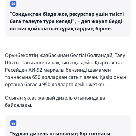
"Сондықтан бізде жоқ ресурстар үшін тиісті
баға төлеуге тура келеді", – деп жауап берді
ол жиі қойылатын сұрақтардың біріне.
Орунбековтің жазбасынан белгілі болғандай, Таяу
Шығыстағы әскери қақтығысқа дейін Қырғызстан
Ресейден АИ-92 маркалы бензинді шамамен
тоннасына 650 доллардан сатып алған. Қазір оның
орташа бағасы 950 долларға дейін жеткен.
Осыған ұқсас жағдай дизель отынында да
байқалады.
"Бұрын дизель отынының бір тоннасы