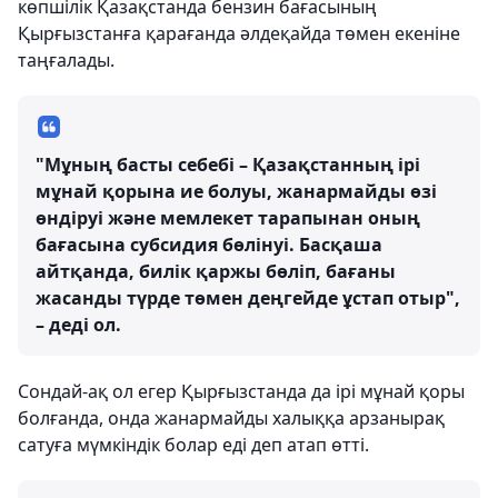
көпшілік Қазақстанда бензин бағасының
Қырғызстанға қарағанда әлдеқайда төмен екеніне
таңғалады.
"Мұның басты себебі – Қазақстанның ірі
мұнай қорына ие болуы, жанармайды өзі
өндіруі және мемлекет тарапынан оның
бағасына субсидия бөлінуі. Басқаша
айтқанда, билік қаржы бөліп, бағаны
жасанды түрде төмен деңгейде ұстап отыр",
– деді ол.
Сондай-ақ ол егер Қырғызстанда да ірі мұнай қоры
болғанда, онда жанармайды халыққа арзанырақ
сатуға мүмкіндік болар еді деп атап өтті.