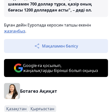
шамамен 700 доллар тұрса, қазір оның
бағасы 1200 доллардан асты", – деді ол.
Бұған дейін Еуропада керосин тапшы екенін
жазғанбыз
.
Мақаламен бөлісу
Google-ға қосылып,
жаңалықтарды бірінші болып оқыңыз
Ботагөз Ақиқат
Қазақстан
Қырғызстан