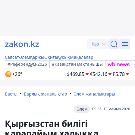
Қаз
Саясат
Әлем
Қаржы
Оқиға
Құқық
Мақалалар
#Референдум-2026
#Қазақстан мақтанышы
+26°
$
469.85
€
542.16
₽
5.78
Басты
Барлық жаңалықтар
Әлем жаңалықтары
Әлем
09:36, 13 мамыр 2026
Қырғызстан билігі
қарапайым халыққа