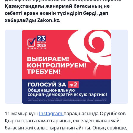
Қазақстандағы жанармай бағасының не
себепті арзан екенін түсіндіріп берді, деп
хабарлайды Zakon.kz.
11 мамыр күні
Instagram
парақшасында Орунбеков
Қырғызстан азаматтарының екі елдегі жанармай
бағасын жиі салыстыратынын айтты. Оның сөзінше,