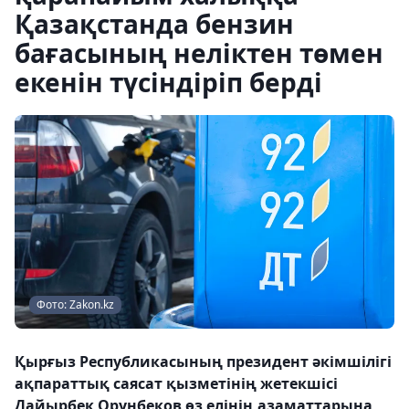
Қазақстанда бензин
бағасының неліктен төмен
екенін түсіндіріп берді
Фото: Zakon.kz
Қырғыз Республикасының президент әкімшілігі
ақпараттық саясат қызметінің жетекшісі
Дайырбек Орунбеков өз елінің азаматтарына