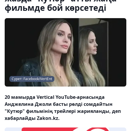
фильмде бой көрсетеді
Сурет: Facebook/VertEnt
20 мамырда Vertical YouTube-арнасында
Анджелина Джоли басты рөлді сомдайтын
"Кутюр" фильмінің трейлері жарияланды, деп
хабарлайды Zakon.kz.