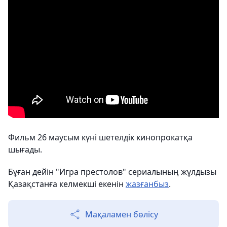
Фильм 26 маусым күні шетелдік кинопрокатқа
шығады.
Бұған дейін "Игра престолов" сериалының жұлдызы
Қазақстанға келмекші екенін
жазғанбыз
.
Мақаламен бөлісу