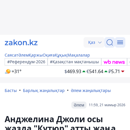
Қаз
Саясат
Әлем
Қаржы
Оқиға
Құқық
Мақалалар
#Референдум-2026
#Қазақстан мақтанышы
+31°
$
469.93
€
541.64
₽
5.71
Басты
Барлық жаңалықтар
Әлем жаңалықтары
Әлем
11:59, 21 мамыр 2026
Анджелина Джоли осы
жазда "Кутюр" атты жаңа