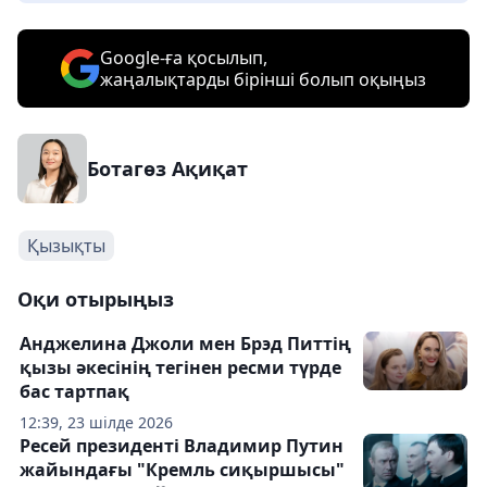
Google-ға қосылып,
жаңалықтарды бірінші болып оқыңыз
Ботагөз Ақиқат
Қызықты
Оқи отырыңыз
Анджелина Джоли мен Брэд Питтің
қызы әкесінің тегінен ресми түрде
бас тартпақ
12:39, 23 шілде 2026
Ресей президенті Владимир Путин
жайындағы "Кремль сиқыршысы"