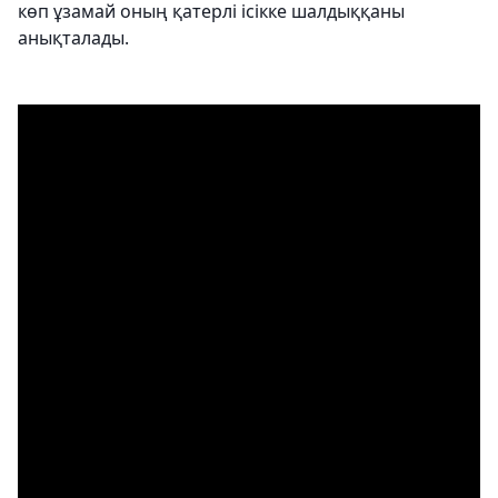
көп ұзамай оның қатерлі ісікке шалдыққаны
анықталады.