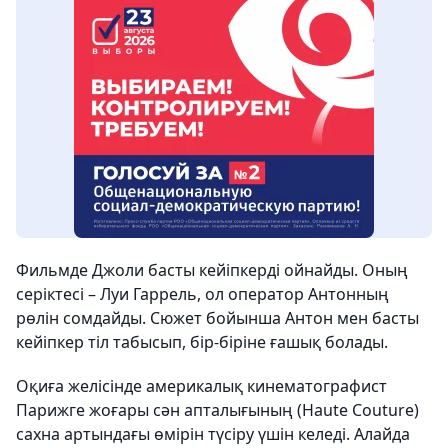
Фильмде Джоли басты кейіпкерді ойнайды. Оның
серіктесі – Луи Гаррель, ол оператор Антонның
рөлін сомдайды. Сюжет бойынша Антон мен басты
кейіпкер тіл табысып, бір-біріне ғашық болады.
Оқиға желісінде америкалық кинематографист
Парижге жоғары сән апталығының (Haute Couture)
сахна артындағы өмірін түсіру үшін келеді. Алайда