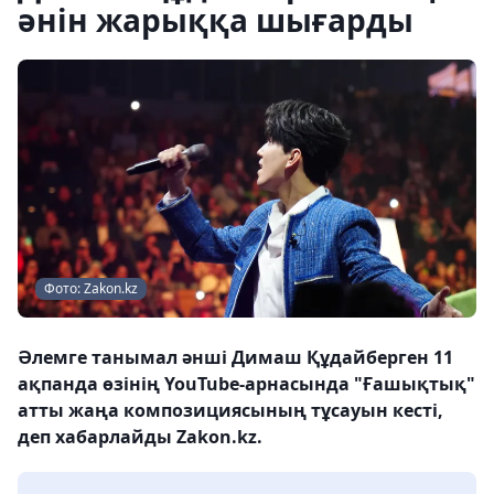
әнін жарыққа шығарды
Фото: Zakon.kz
Әлемге танымал әнші Димаш Құдайберген 11
ақпанда өзінің YouTube-арнасында "Ғашықтық"
атты жаңа композициясының тұсауын кесті,
деп хабарлайды Zakon.kz.