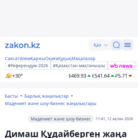
Қаз
Саясат
Әлем
Қаржы
Оқиға
Құқық
Мақалалар
#Референдум-2026
#Қазақстан мақтанышы
+30°
$
469.93
€
541.64
₽
5.71
Басты
Барлық жаңалықтар
Мәдениет және шоу-бизнес жаңалықтары
Мәдениет және шоу-бизнес
11:41, 12 ақпан 2026
Димаш Құдайберген жаңа