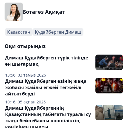
Ботагөз Ақиқат
Қазақстан
Құдайберген Димаш
Оқи отырыңыз
Димаш Құдайберген түрік тілінде
ән шығармақ
13:56, 03 тамыз 2026
Димаш Құдайберген өзінің жаңа
жобасы жайлы егжей-тегжейлі
айтып берді
10:16, 05 ақпан 2026
Димаш Құдайбергеннің
Қазақстанның табиғаты туралы су
жаңа бейнебаяны көпшіліктің
көңілінен шықты