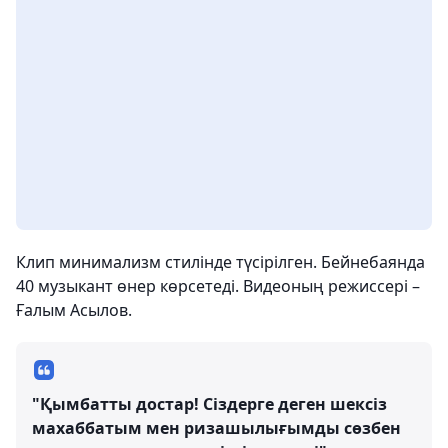
Клип минимализм стилінде түсірілген. Бейнебаянда
40 музыкант өнер көрсетеді. Видеоның режиссері –
Ғалым Асылов.
"Қымбатты достар! Сіздерге деген шексіз
махаббатым мен ризашылығымды сөзбен