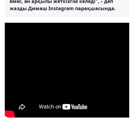
емес, ән арқылы жеткізгім келеді", – деп
жазды Димаш Instagram парақшасында.