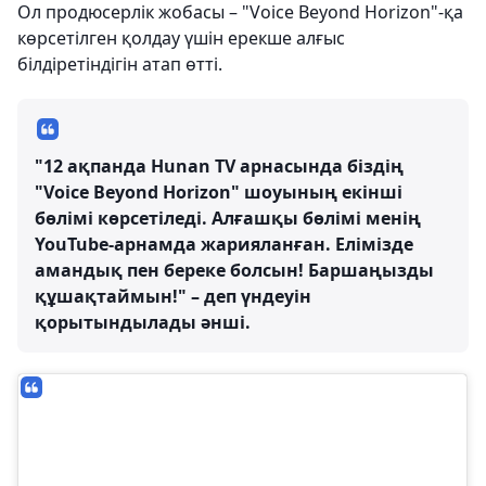
Ол продюсерлік жобасы – "Voice Beyond Horizon"-қа
көрсетілген қолдау үшін ерекше алғыс
білдіретіндігін атап өтті.
"12 ақпанда Hunan TV арнасында біздің
"Voice Beyond Horizon" шоуының екінші
бөлімі көрсетіледі. Алғашқы бөлімі менің
YouTube-арнамда жарияланған. Елімізде
амандық пен береке болсын! Баршаңызды
құшақтаймын!" – деп үндеуін
қорытындылады әнші.