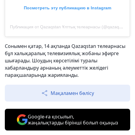
Посмотреть эту публикацию в Instagram
Публикация от Qazaqstan Ұлттық телеарнасы (@qazaqstantv)
Сонымен қатар, 14 ақпанда Qazaqstan телеарнасы
бұл халықаралық телевизиялық жобаны эфирге
шығарады. Шоудың көрсетілімі туралы
хабарландыру арнаның әлеуметтік желідегі
парақшаларында жарияланды.
Мақаламен бөлісу
Google-ға қосылып,
жаңалықтарды бірінші болып оқыңыз