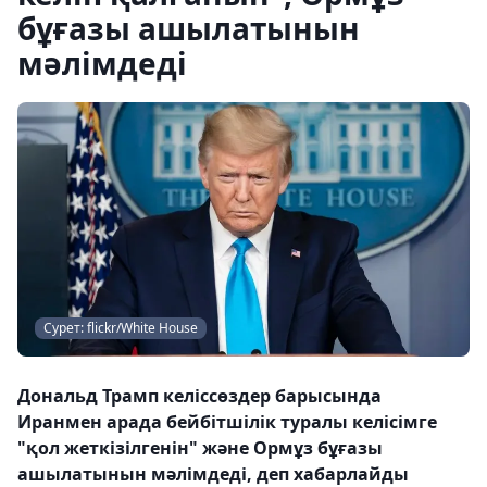
бұғазы ашылатынын
мәлімдеді
Сурет: flickr/White House
Дональд Трамп келіссөздер барысында
Иранмен арада бейбітшілік туралы келісімге
"қол жеткізілгенін" және Ормұз бұғазы
ашылатынын мәлімдеді, деп хабарлайды