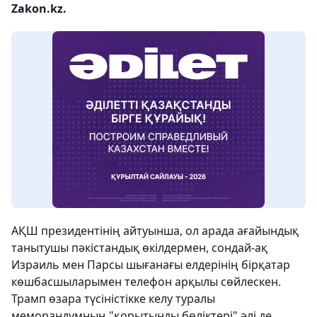
Zakon.kz.
АҚШ президентінің айтуынша, ол арада ағайындық
танытушы пәкістандық өкілдермен, сондай-ақ
Израиль мен Парсы шығанағы елдерінің бірқатар
көшбасшыларымен телефон арқылы сөйлескен.
Трамп өзара түсіністікке келу туралы
меморандумның "қорытынды бөліктері" әлі де