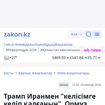
Қаз
Саясат
Әлем
Қаржы
Оқиға
Құқық
Мақалалар
#Референдум-2026
#Қазақстан мақтанышы
+27°
$
469.93
€
541.64
₽
5.71
Басты
Барлық жаңалықтар
Әлем жаңалықтары
Әлем
12:30, 24 мамыр 2026
Трамп Иранмен "келісімге
келіп қалғанын", Ормұз