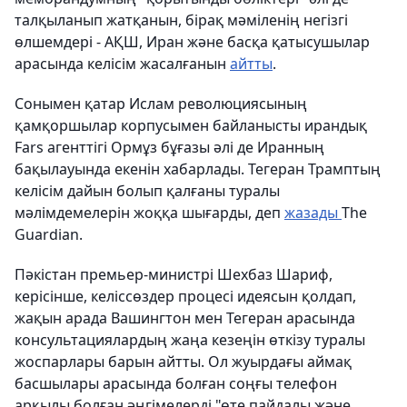
талқыланып жатқанын, бірақ мәміленің негізгі
өлшемдері - АҚШ, Иран және басқа қатысушылар
арасында келісім жасалғанын
айтты
.
Сонымен қатар Ислам революциясының
қамқоршылар корпусымен байланысты ирандық
Fars агенттігі Ормұз бұғазы әлі де Иранның
бақылауында екенін хабарлады. Тегеран Трамптың
келісім дайын болып қалғаны туралы
мәлімдемелерін жоққа шығарды, деп
жазады
The
Guardian.
Пәкістан премьер-министрі Шехбаз Шариф,
керісінше, келіссөздер процесі идеясын қолдап,
жақын арада Вашингтон мен Тегеран арасында
консультациялардың жаңа кезеңін өткізу туралы
жоспарлары барын айтты. Ол жуырдағы аймақ
басшылары арасында болған соңғы телефон
арқылы болған әңгімелерді "өте пайдалы және