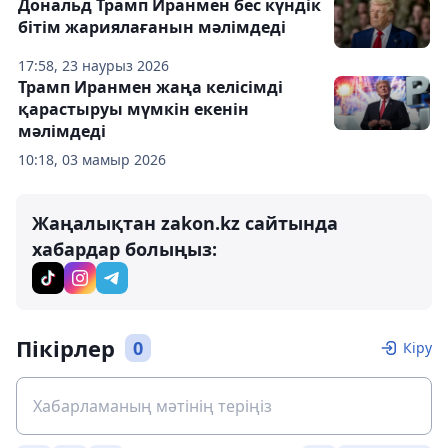
Дональд Трамп Иранмен бес күндік
бітім жариялағанын мәлімдеді
17:58, 23 наурыз 2026
Трамп Иранмен жаңа келісімді
қарастыруы мүмкін екенін
мәлімдеді
10:18, 03 мамыр 2026
Жаңалықтан zakon.kz сайтында
хабардар болыңыз:
Пікірлер
0
Кіру