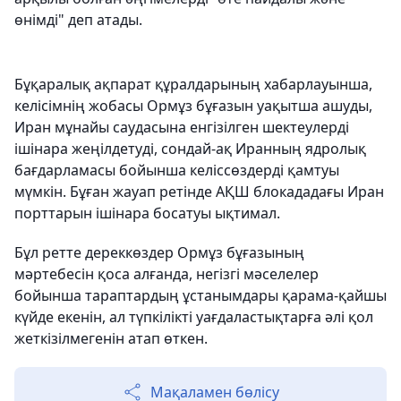
өнімді" деп атады.
Бұқаралық ақпарат құралдарының хабарлауынша,
келісімнің жобасы Ормұз бұғазын уақытша ашуды,
Иран мұнайы саудасына енгізілген шектеулерді
ішінара жеңілдетуді, сондай-ақ Иранның ядролық
бағдарламасы бойынша келіссөздерді қамтуы
мүмкін. Бұған жауап ретінде АҚШ блокададағы Иран
порттарын ішінара босатуы ықтимал.
Бұл ретте дереккөздер Ормұз бұғазының
мәртебесін қоса алғанда, негізгі мәселелер
бойынша тараптардың ұстанымдары қарама-қайшы
күйде екенін, ал түпкілікті уағдаластықтарға әлі қол
жеткізілмегенін атап өткен.
Мақаламен бөлісу