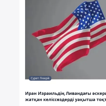
Сурет: freepik
Иран Израильдің Ливандағы әскери
жатқан келіссөздерді уақытша тоқ