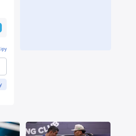
Кіру
у