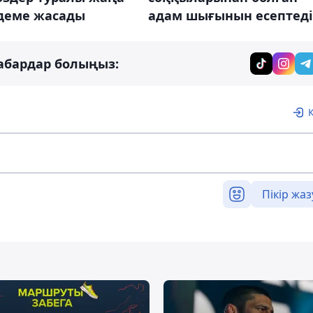
деме жасады
адам шығынын есептеді
абардар болыңыз:
Пікір жаз