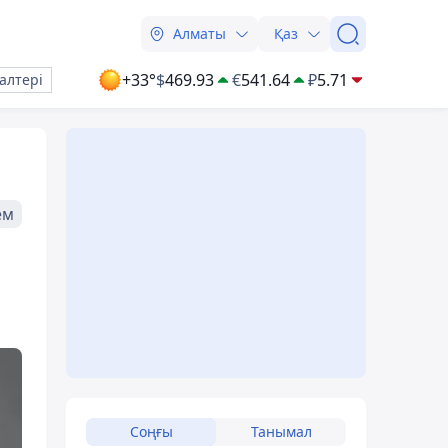
Алматы
Қаз
+33°
$
469.93
€
541.64
₽
5.71
алтері
ем
Соңғы
Танымал