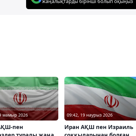
жаңалықтарды бірінші болып оқыңыз
19 мамыр 2026
09:42, 19 наурыз 2026
АҚШ-пен
Иран АҚШ пен Израиль
өздер туралы жаңа
соққыларынан болған