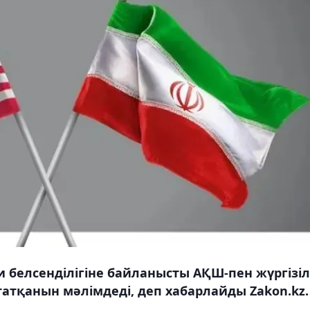
 белсенділігіне байланысты АҚШ-пен жүргізіл
татқанын мәлімдеді, деп хабарлайды Zakon.kz.