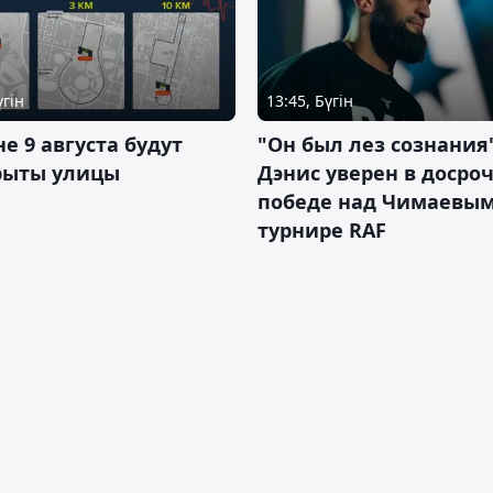
үгін
13:45, Бүгін
не 9 августа будут
"Он был лез сознания"
рыты улицы
Дэнис уверен в досро
победе над Чимаевым
турнире RAF