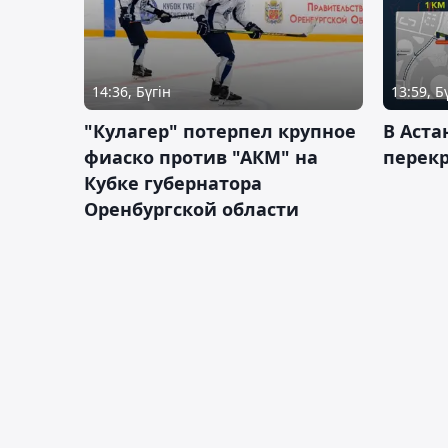
14:36, Бүгін
13:59, Б
"Кулагер" потерпел крупное
В Аста
фиаско против "АКМ" на
перек
Кубке губернатора
Оренбургской области