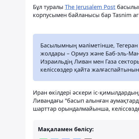
Бұл туралы
The Jerusalem Post
басылы
корпусымен байланысы бар Tasnim аге
Басылымның мәліметінше, Тегеран 
жолдары – Ормуз және Баб-эль-Ман
Израильдің Ливан мен Газа секто
келіссөздер қайта жалғаспайтынын
Иран өкілдері әскери іс-қимылдарды
Ливандағы "басып алынған аумақтарда
шарттар орындалмайынша, келіссөздер
Мақаламен бөлісу: