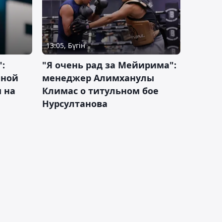
13:05, Бүгін
:
"Я очень рад за Мейирима":
чной
менеджер Алимханулы
 на
Климас о титульном бое
Нурсултанова