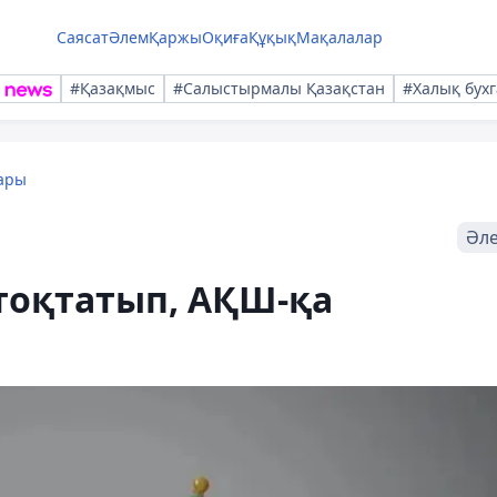
Саясат
Әлем
Қаржы
Оқиға
Құқық
Мақалалар
#Қазақмыс
#Салыстырмалы Қазақстан
#Халық бухг
ары
Әл
 тоқтатып, АҚШ-қа