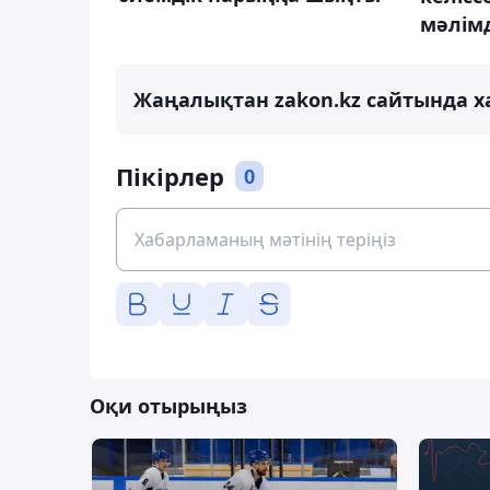
мәлім
Жаңалықтан zakon.kz сайтында х
Пікірлер
0
Оқи отырыңыз