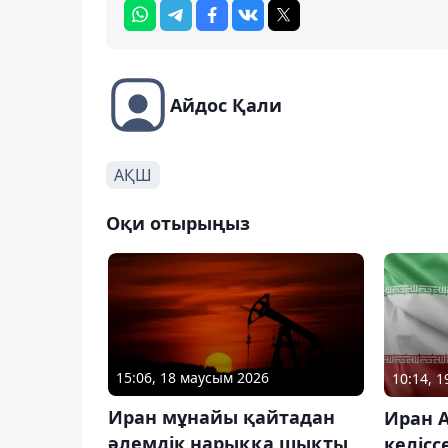
Айдос Қали
АҚШ
Оқи отырыңыз
15:06, 18 маусым 2026
10:14, 
Иран мұнайы қайтадан
Иран 
әлемдік нарыққа шықты
келісс