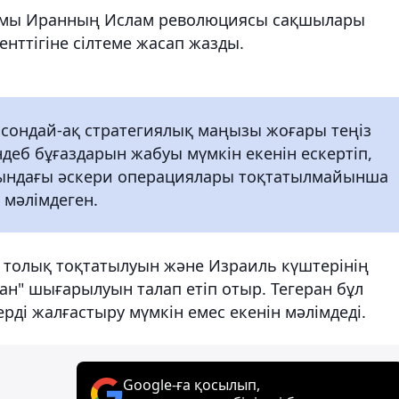
мы Иранның Ислам революциясы сақшылары
нттігіне сілтеме жасап жазды.
сондай-ақ стратегиялық маңызы жоғары теңіз
деб бұғаздарын жабуы мүмкін екенін ескертіп,
рындағы әскери операциялары тоқтатылмайынша
 мәлімдеген.
ң толық тоқтатылуын және Израиль күштерінің
н" шығарылуын талап етіп отыр. Тегеран бұл
ді жалғастыру мүмкін емес екенін мәлімдеді.
Google-ға қосылып,