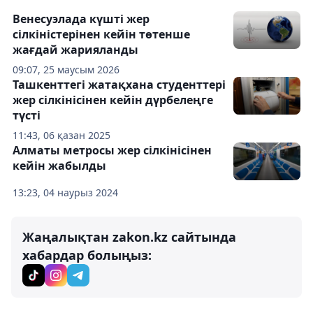
Венесуэлада күшті жер
сілкіністерінен кейін төтенше
жағдай жарияланды
09:07, 25 маусым 2026
Ташкенттегі жатақхана студенттері
жер сілкінісінен кейін дүрбелеңге
түсті
11:43, 06 қазан 2025
Алматы метросы жер сілкінісінен
кейін жабылды
13:23, 04 наурыз 2024
Жаңалықтан zakon.kz сайтында
хабардар болыңыз: