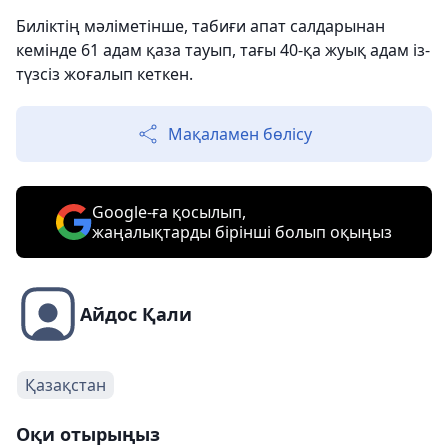
Биліктің мәліметінше, табиғи апат салдарынан
кемінде 61 адам қаза тауып, тағы 40-қа жуық адам із-
түзсіз жоғалып кеткен.
Мақаламен бөлісу
Google-ға қосылып,
жаңалықтарды бірінші болып оқыңыз
Айдос Қали
Қазақстан
Оқи отырыңыз