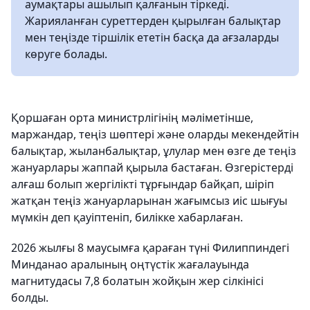
аумақтары ашылып қалғанын тіркеді.
Жарияланған суреттерден қырылған балықтар
мен теңізде тіршілік ететін басқа да ағзаларды
көруге болады.
Қоршаған орта министрлігінің мәліметінше,
маржандар, теңіз шөптері және оларды мекендейтін
балықтар, жыланбалықтар, ұлулар мен өзге де теңіз
жануарлары жаппай қырыла бастаған. Өзгерістерді
алғаш болып жергілікті тұрғындар байқап, шіріп
жатқан теңіз жануарларынан жағымсыз иіс шығуы
мүмкін деп қауіптеніп, билікке хабарлаған.
2026 жылғы 8 маусымға қараған түні Филиппиндегі
Минданао аралының оңтүстік жағалауында
магнитудасы 7,8 болатын жойқын жер сілкінісі
болды.