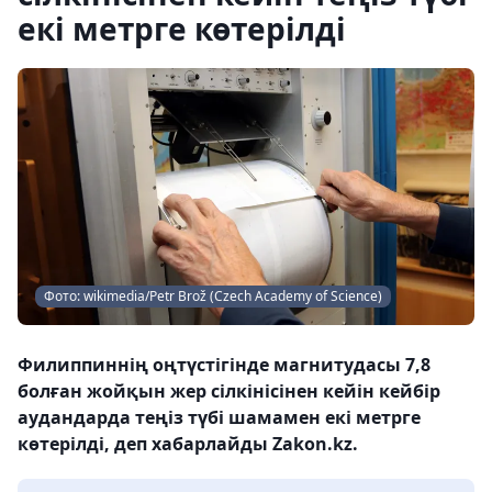
екі метрге көтерілді
Фото: wikimedia/Petr Brož (Czech Academy of Science)
Филиппиннің оңтүстігінде магнитудасы 7,8
болған жойқын жер сілкінісінен кейін кейбір
аудандарда теңіз түбі шамамен екі метрге
көтерілді, деп хабарлайды Zakon.kz.