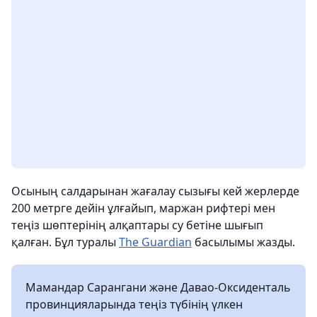
Осының салдарынан жағалау сызығы кей жерлерде
200 метрге дейін ұлғайып, маржан рифтері мен
теңіз шөптерінің алқаптары су бетіне шығып
қалған. Бұл туралы
The Guardian
басылымы жазды.
Мамандар Сарангани және Давао-Оксиденталь
провинцияларында теңіз түбінің үлкен