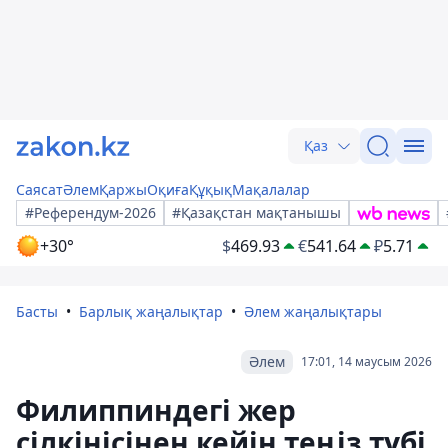
Қаз
Саясат
Әлем
Қаржы
Оқиға
Құқық
Мақалалар
#Референдум-2026
#Қазақстан мақтанышы
+30°
$
469.93
€
541.64
₽
5.71
Басты
Барлық жаңалықтар
Әлем жаңалықтары
Әлем
17:01, 14 маусым 2026
Филиппиндегі жер
сілкінісінен кейін теңіз түбі