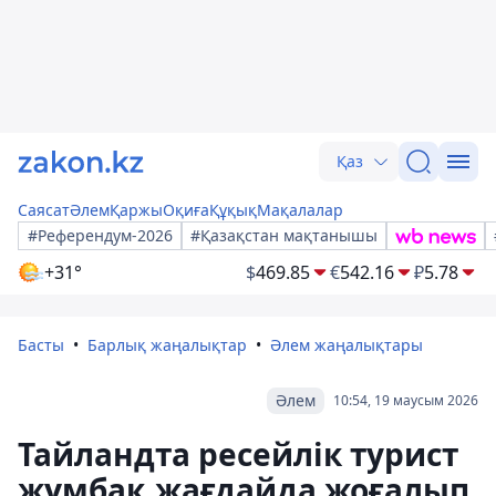
Қаз
Саясат
Әлем
Қаржы
Оқиға
Құқық
Мақалалар
#Референдум-2026
#Қазақстан мақтанышы
+31°
$
469.85
€
542.16
₽
5.78
Басты
Барлық жаңалықтар
Әлем жаңалықтары
Әлем
10:54, 19 маусым 2026
Тайландта ресейлік турист
жұмбақ жағдайда жоғалып