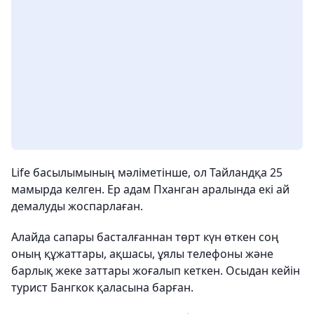
Life басылымының мәліметінше, ол Тайландқа 25
мамырда келген. Ер адам Пханган аралында екі ай
демалуды жоспарлаған.
Алайда сапары басталғаннан төрт күн өткен соң
оның құжаттары, ақшасы, ұялы телефоны және
барлық жеке заттары жоғалып кеткен. Осыдан кейін
турист Бангкок қаласына барған.