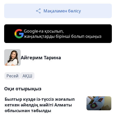
Мақаламен бөлісу
Google-ға қосылып,
жаңалықтарды бірінші болып оқыңыз
Айгерим Тарина
Ресей
АҚШ
Оқи отырыңыз
Былтыр күзде із-түссіз жоғалып
кеткен әйелдің мәйіті Алматы
облысынан табылды