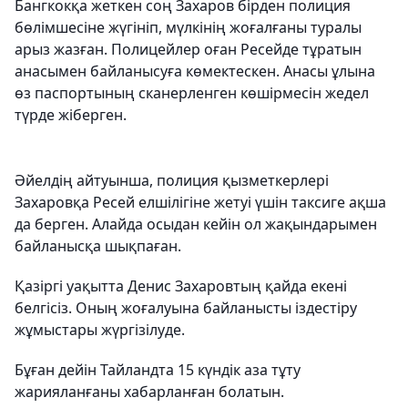
Бангкокқа жеткен соң Захаров бірден полиция
бөлімшесіне жүгініп, мүлкінің жоғалғаны туралы
арыз жазған. Полицейлер оған Ресейде тұратын
анасымен байланысуға көмектескен. Анасы ұлына
өз паспортының сканерленген көшірмесін жедел
түрде жіберген.
Әйелдің айтуынша, полиция қызметкерлері
Захаровқа Ресей елшілігіне жетуі үшін таксиге ақша
да берген. Алайда осыдан кейін ол жақындарымен
байланысқа шықпаған.
Қазіргі уақытта Денис Захаровтың қайда екені
белгісіз. Оның жоғалуына байланысты іздестіру
жұмыстары жүргізілуде.
Бұған дейін Тайландта 15 күндік аза тұту
жарияланғаны хабарланған болатын.