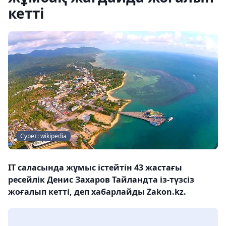
кетті
Сурет: wikipedia
IT саласында жұмыс істейтін 43 жастағы
ресейлік Денис Захаров Тайландта із-түзсіз
жоғалып кетті, деп хабарлайды Zakon.kz.