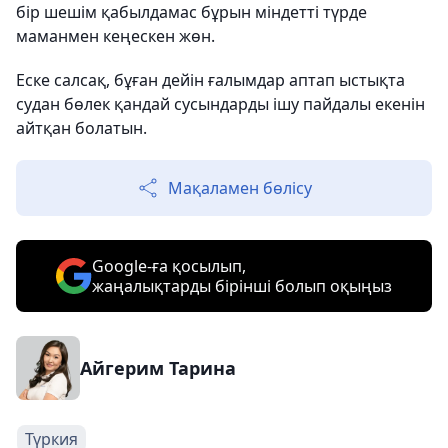
бір шешім қабылдамас бұрын міндетті түрде
маманмен кеңескен жөн.
Еске салсақ, бұған дейін ғалымдар аптап ыстықта
судан бөлек қандай сусындарды ішу пайдалы екенін
айтқан болатын.
Мақаламен бөлісу
Google-ға қосылып,
жаңалықтарды бірінші болып оқыңыз
Айгерим Тарина
Түркия