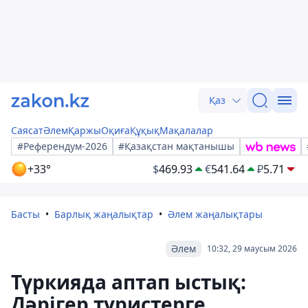
Қаз
Саясат
Әлем
Қаржы
Оқиға
Құқық
Мақалалар
#Референдум-2026
#Қазақстан мақтанышы
+33°
$
469.93
€
541.64
₽
5.71
Басты
Барлық жаңалықтар
Әлем жаңалықтары
Әлем
10:32, 29 маусым 2026
Түркияда аптап ыстық:
Дәрігер туристерге