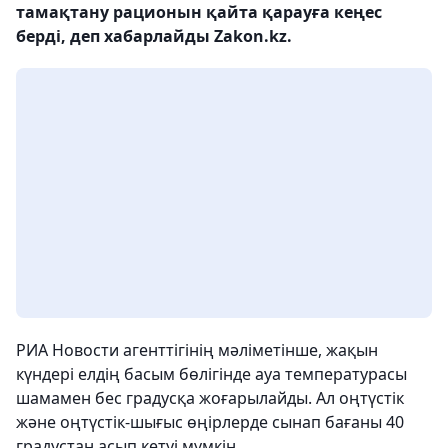
тамақтану рационын қайта қарауға кеңес
берді, деп хабарлайды Zakon.kz.
РИА Новости агенттігінің мәліметінше, жақын
күндері елдің басым бөлігінде ауа температурасы
шамамен бес градусқа жоғарылайды. Ал оңтүстік
және оңтүстік-шығыс өңірлерде сынап бағаны 40
градустан асып кетуі мүмкін.