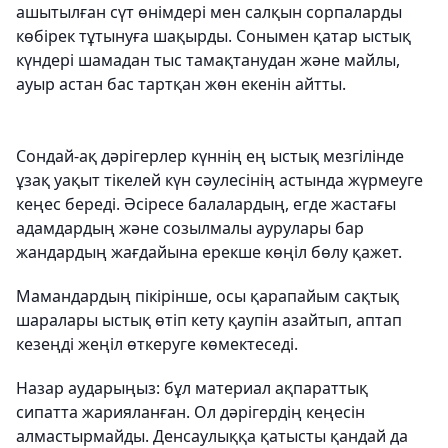
ашытылған сүт өнімдері мен салқын сорпаларды
көбірек тұтынуға шақырды. Сонымен қатар ыстық
күндері шамадан тыс тамақтанудан және майлы,
ауыр астан бас тартқан жөн екенін айтты.
Сондай-ақ дәрігерлер күннің ең ыстық мезгілінде
ұзақ уақыт тікелей күн сәулесінің астында жүрмеуге
кеңес береді. Әсіресе балалардың, егде жастағы
адамдардың және созылмалы аурулары бар
жандардың жағдайына ерекше көңіл бөлу қажет.
Мамандардың пікірінше, осы қарапайым сақтық
шаралары ыстық өтіп кету қаупін азайтып, аптап
кезеңді жеңіл өткеруге көмектеседі.
Назар аударыңыз: бұл материал ақпараттық
сипатта жарияланған. Ол дәрігердің кеңесін
алмастырмайды. Денсаулыққа қатысты қандай да