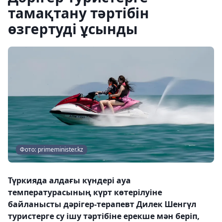
тамақтану тәртібін
өзгертуді ұсынды
Фото: primeminister.kz
Түркияда алдағы күндері ауа
температурасының күрт көтерілуіне
байланысты дәрігер-терапевт Дилек Шенгүл
туристерге су ішу тәртібіне ерекше мән беріп,