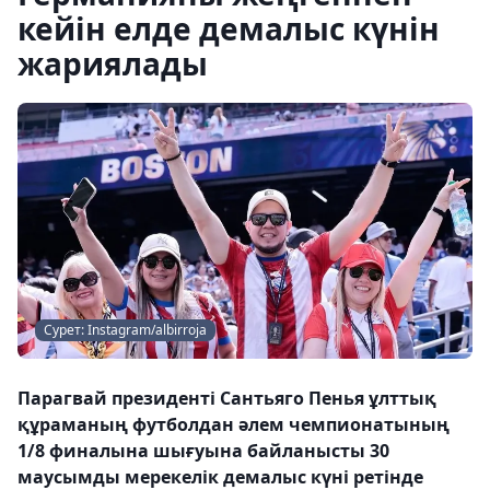
кейін елде демалыс күнін
жариялады
Сурет: Instagram/albirroja
Парагвай президенті Сантьяго Пенья ұлттық
құраманың футболдан әлем чемпионатының
1/8 финалына шығуына байланысты 30
маусымды мерекелік демалыс күні ретінде