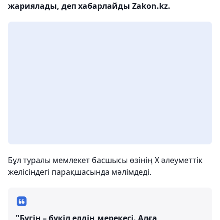
жариялады, деп хабарлайды Zakon.kz.
Бұл туралы мемлекет басшысы өзінің Х әлеуметтік
желісіндегі парақшасында мәлімдеді.
"Бүгін – бүкіл елдің мерекесі. Алға,