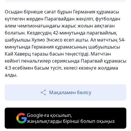
Осыдан бірнеше сағат бұрын Германия құрамасы
күтпеген жерден Парагвайдан жеңіліп, футболдан
әлем чемпионатындағы жарыс жолын аяқтаған
болатын. Кездесудің 42-минутында парагвайлық
шабуылшы Хулио Энсисо есеп ашты. Ал матчтың 54-
минутында Германия құрамасының шабуылшысы
Кай Хаверц таразы басын теңестірді. Матчтан
кейінгі пенальтилер сериясында Парагвай құрамасы
4:3 есебімен басым түсіп, келесі кезеңге жолдама
алды.
Мақаламен бөлісу
Google-ға қосылып,
жаңалықтарды бірінші болып оқыңыз