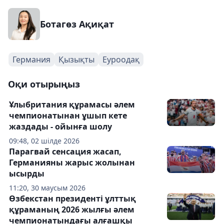
Ботагөз Ақиқат
Германия
Қызықты
Еуроодақ
Оқи отырыңыз
Ұлыбритания құрамасы әлем
чемпионатынан ұшып кете
жаздады - ойынға шолу
09:48, 02 шілде 2026
Парагвай сенсация жасап,
Германияны жарыс жолынан
ысырды
11:20, 30 маусым 2026
Өзбекстан президенті ұлттық
құраманың 2026 жылғы әлем
чемпионатындағы алғашқы