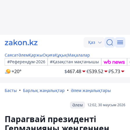
Қаз
Саясат
Әлем
Қаржы
Оқиға
Құқық
Мақалалар
#Референдум-2026
#Қазақстан мақтанышы
+20°
$
467.48
€
539.52
₽
5.73
Басты
Барлық жаңалықтар
Әлем жаңалықтары
Әлем
12:02, 30 маусым 2026
Парагвай президенті
Германияны жеңгеннен