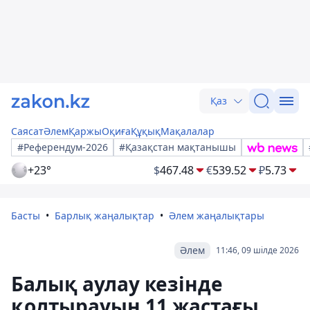
Қаз
Саясат
Әлем
Қаржы
Оқиға
Құқық
Мақалалар
#Референдум-2026
#Қазақстан мақтанышы
+23°
$
467.48
€
539.52
₽
5.73
Басты
Барлық жаңалықтар
Әлем жаңалықтары
Әлем
11:46, 09 шілде 2026
Балық аулау кезінде
қолтырауын 11 жастағы