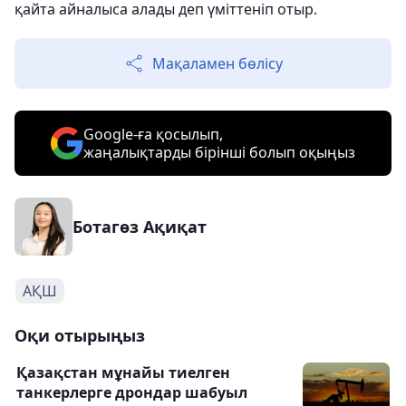
қайта айналыса алады деп үміттеніп отыр.
Мақаламен бөлісу
Google-ға қосылып,
жаңалықтарды бірінші болып оқыңыз
Ботагөз Ақиқат
АҚШ
Оқи отырыңыз
Қазақстан мұнайы тиелген
танкерлерге дрондар шабуыл