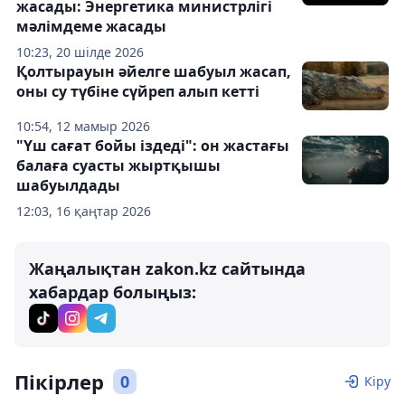
жасады: Энергетика министрлігі
мәлімдеме жасады
10:23, 20 шілде 2026
Қолтырауын әйелге шабуыл жасап,
оны су түбіне сүйреп алып кетті
10:54, 12 мамыр 2026
"Үш сағат бойы іздеді": он жастағы
балаға суасты жыртқышы
шабуылдады
12:03, 16 қаңтар 2026
Жаңалықтан zakon.kz сайтында
хабардар болыңыз:
Пікірлер
0
Кіру