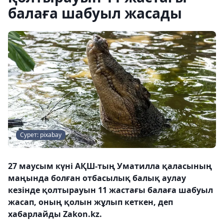
балаға шабуыл жасады
Сурет: pixabay
27 маусым күні АҚШ-тың Уматилла қаласының
маңында болған отбасылық балық аулау
кезінде қолтырауын 11 жастағы балаға шабуыл
жасап, оның қолын жұлып кеткен, деп
хабарлайды Zakon.kz.