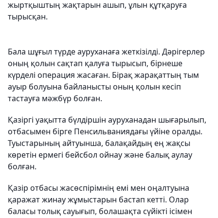
жыртқыштың жақтарын ашып, ұлын құтқаруға
тырысқан.
Бала шұғыл түрде ауруханаға жеткізілді. Дәрігерлер
оның қолын сақтап қалуға тырысып, бірнеше
күрделі операция жасаған. Бірақ жарақаттың тым
ауыр болуына байланысты оның қолын кесіп
тастауға мәжбүр болған.
Қазіргі уақытта бүлдіршін ауруханадан шығарылып,
отбасымен бірге Пенсильваниядағы үйіне оралды.
Туыстарының айтуынша, балақайдың ең жақсы
көретін ермегі бейсбол ойнау және балық аулау
болған.
Қазір отбасы жасөспірімнің емі мен оңалтуына
қаражат жинау жұмыстарын бастап кетті. Олар
баласы толық сауығып, болашақта сүйікті ісімен