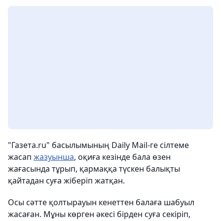
"Газета.ru" басылымының Daily Mail-ге сілтеме
жасап
жазуынша
, оқиға кезінде бала өзен
жағасында тұрып, қармаққа түскен балықты
қайтадан суға жіберіп жатқан.
Осы сәтте қолтырауын кенеттен балаға шабуыл
жасаған. Мұны көрген әкесі бірден суға секіріп,