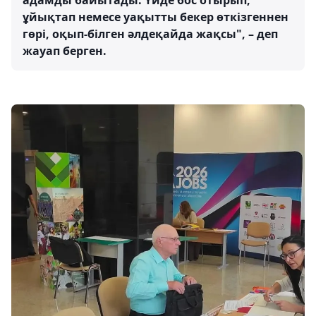
адамды байытады. Үйде бос отырып,
ұйықтап немесе уақытты бекер өткізгеннен
гөрі, оқып-білген әлдеқайда жақсы", – деп
жауап берген.