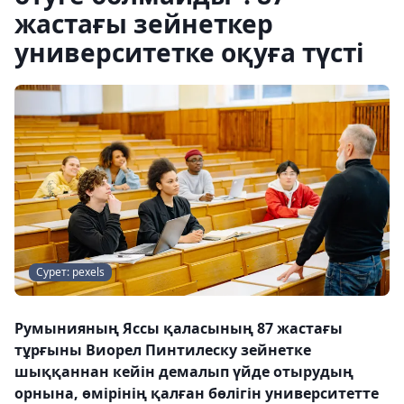
жастағы зейнеткер
университетке оқуға түсті
Сурет: pexels
Румынияның Яссы қаласының 87 жастағы
тұрғыны Виорел Пинтилеску зейнетке
шыққаннан кейін демалып үйде отырудың
орнына, өмірінің қалған бөлігін университетте