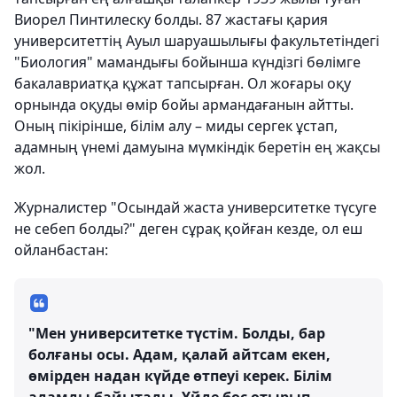
Виорел Пинтилеску болды. 87 жастағы қария
университеттің Ауыл шаруашылығы факультетіндегі
"Биология" мамандығы бойынша күндізгі бөлімге
бакалавриатқа құжат тапсырған. Ол жоғары оқу
орнында оқуды өмір бойы армандағанын айтты.
Оның пікірінше, білім алу – миды сергек ұстап,
адамның үнемі дамуына мүмкіндік беретін ең жақсы
жол.
Журналистер "Осындай жаста университетке түсуге
не себеп болды?" деген сұрақ қойған кезде, ол еш
ойланбастан:
"Мен университетке түстім. Болды, бар
болғаны осы. Адам, қалай айтсам екен,
өмірден надан күйде өтпеуі керек. Білім