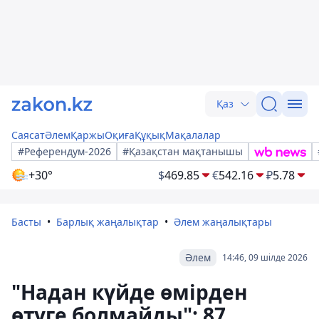
Қаз
Саясат
Әлем
Қаржы
Оқиға
Құқық
Мақалалар
#Референдум-2026
#Қазақстан мақтанышы
+30°
$
469.85
€
542.16
₽
5.78
Басты
Барлық жаңалықтар
Әлем жаңалықтары
Әлем
14:46, 09 шілде 2026
"Надан күйде өмірден
өтуге болмайды": 87