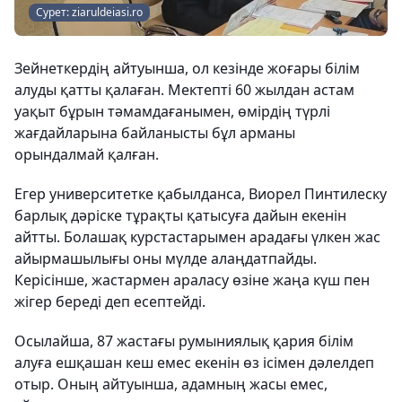
Сурет: ziaruldeiasi.ro
Зейнеткердің айтуынша, ол кезінде жоғары білім
алуды қатты қалаған. Мектепті 60 жылдан астам
уақыт бұрын тәмамдағанымен, өмірдің түрлі
жағдайларына байланысты бұл арманы
орындалмай қалған.
Егер университетке қабылданса, Виорел Пинтилеску
барлық дәріске тұрақты қатысуға дайын екенін
айтты. Болашақ курстастарымен арадағы үлкен жас
айырмашылығы оны мүлде алаңдатпайды.
Керісінше, жастармен араласу өзіне жаңа күш пен
жігер береді деп есептейді.
Осылайша, 87 жастағы румыниялық қария білім
алуға ешқашан кеш емес екенін өз ісімен дәлелдеп
отыр. Оның айтуынша, адамның жасы емес,