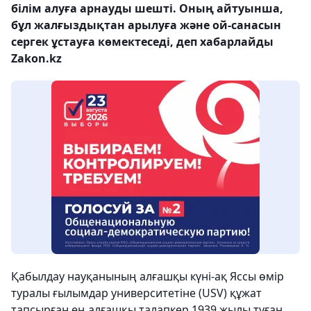
білім алуға арнауды шешті. Оның айтуынша,
бұл жалғыздықтан арылуға және ой-санасын
сергек ұстауға көмектеседі, деп хабарлайды
Zakon.kz
Қабылдау науқанының алғашқы күні-ақ Яссы өмір
туралы ғылымдар университетіне (USV) құжат
тапсырған ең алғашқы талапкер 1939 жылы туған