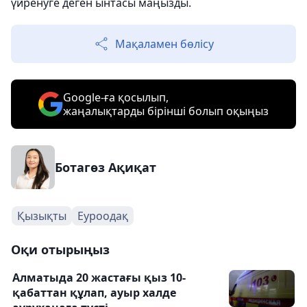
үйренуге деген ынтасы маңызды.
Мақаламен бөлісу
Google-ға қосылып,
жаңалықтарды бірінші болып оқыңыз
Ботагөз Ақиқат
Қызықты
Еуроодақ
Оқи отырыңыз
Алматыда 20 жастағы қыз 10-
қабаттан құлап, ауыр халде