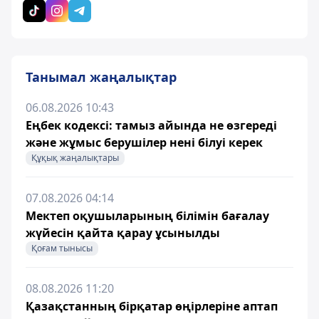
Танымал жаңалықтар
06.08.2026 10:43
Еңбек кодексі: тамыз айында не өзгереді
және жұмыс берушілер нені білуі керек
Құқық жаңалықтары
07.08.2026 04:14
Мектеп оқушыларының білімін бағалау
жүйесін қайта қарау ұсынылды
Қоғам тынысы
08.08.2026 11:20
Қазақстанның бірқатар өңірлеріне аптап