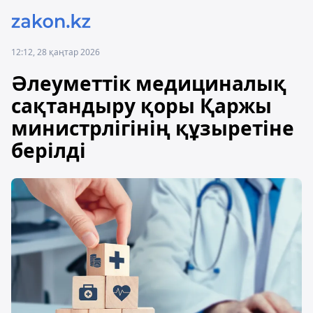
12:12, 28 қаңтар 2026
Әлеуметтік медициналық
сақтандыру қоры Қаржы
министрлігінің құзыретіне
берілді