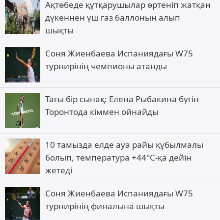
Ақтөбеде құтқарушылар өртеніп жатқан
дүкеннен үш газ баллонын алып
шықты
Соня Жиенбаева Испаниядағы W75
турнирінің чемпионы атанды
Тағы бір сынақ: Елена Рыбакина бүгін
Торонтода кіммен ойнайды
10 тамызда елде ауа райы құбылмалы
болып, температура +44°C-қа дейін
жетеді
Соня Жиенбаева Испаниядағы W75
турнирінің финалына шықты