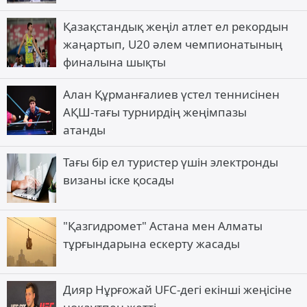
Қазақстандық жеңіл атлет ел рекордын
жаңартып, U20 әлем чемпионатының
финалына шықты
Алан Құрманғалиев үстел теннисінен
АҚШ-тағы турнирдің жеңімпазы
атанды
Тағы бір ел туристер үшін электронды
визаны іске қосады
"Қазгидромет" Астана мен Алматы
тұрғындарына ескерту жасады
Дияр Нұрғожай UFC-дегі екінші жеңісіне