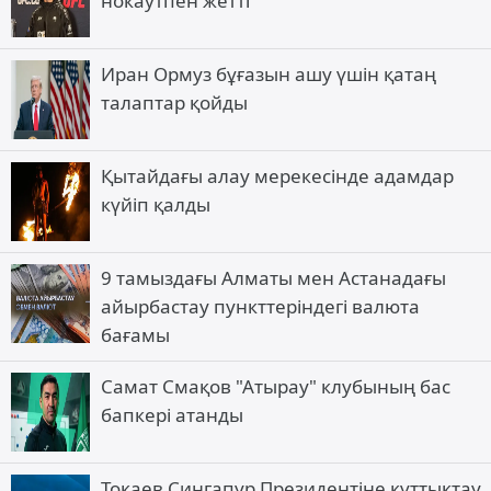
нокаутпен жетті
Иран Ормуз бұғазын ашу үшін қатаң
талаптар қойды
Қытайдағы алау мерекесінде адамдар
күйіп қалды
9 тамыздағы Алматы мен Астанадағы
айырбастау пункттеріндегі валюта
бағамы
Самат Смақов "Атырау" клубының бас
бапкері атанды
Тоқаев Сингапур Президентіне құттықтау