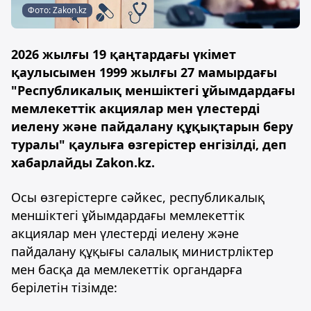
Фото: Zakon.kz
2026 жылғы 19 қаңтардағы үкімет
қаулысымен 1999 жылғы 27 мамырдағы
"Республикалық меншіктегі ұйымдардағы
мемлекеттік акциялар мен үлестерді
иелену және пайдалану құқықтарын беру
туралы" қаулыға өзгерістер енгізілді, деп
хабарлайды Zakon.kz.
Осы өзгерістерге сәйкес, республикалық
меншіктегі ұйымдардағы мемлекеттік
акциялар мен үлестерді иелену және
пайдалану құқығы салалық министрліктер
мен басқа да мемлекеттік органдарға
берілетін тізімде: