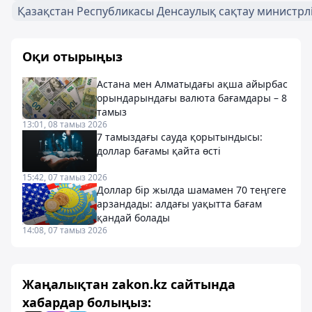
Қазақстан Республикасы Денсаулық сақтау министрлі
Оқи отырыңыз
Астана мен Алматыдағы ақша айырбас
орындарындағы валюта бағамдары – 8
тамыз
13:01, 08 тамыз 2026
7 тамыздағы сауда қорытындысы:
доллар бағамы қайта өсті
15:42, 07 тамыз 2026
Доллар бір жылда шамамен 70 теңгеге
арзандады: алдағы уақытта бағам
қандай болады
14:08, 07 тамыз 2026
Жаңалықтан zakon.kz сайтында
хабардар болыңыз: