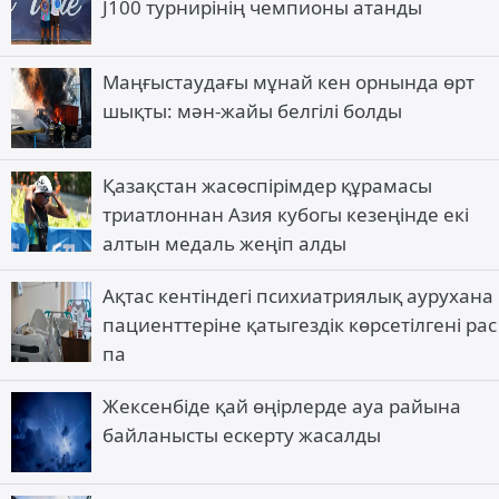
J100 турнирінің чемпионы атанды
Маңғыстаудағы мұнай кен орнында өрт
шықты: мән-жайы белгілі болды
Қазақстан жасөспірімдер құрамасы
триатлоннан Азия кубогы кезеңінде екі
алтын медаль жеңіп алды
Ақтас кентіндегі психиатриялық аурухана
пациенттеріне қатыгездік көрсетілгені рас
па
Жексенбіде қай өңірлерде ауа райына
байланысты ескерту жасалды