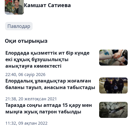
Камшат Сатиева
Павлодар
Оқи отырыңыз
Елордада қызметтік ит бір күнде
екі құқық бұзушылықты
анықтауға көмектесті
22:40, 06 сәуір 2026
Елордалық ұландықтар жоғалған
баланы тауып, анасына табыстады
21:38, 20 желтоқсан 2021
Таразда соңғы аптада 15 қару мен
мыңға жуық патрон табылды
11:32, 09 ақпан 2022