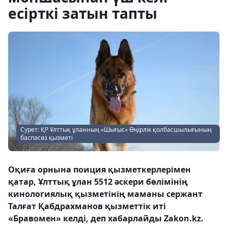
есірткі затын тапты
Сурет: ҚР Ұлттық ұланның «Шығыс» Өңірлік қолбасшылығының
баспасөз қызметі
Оқиға орнына поиция қызметкерлерімен
қатар, Ұлттық ұлан 5512 әскери бөлімінің
кинологиялық қызметінің маманы сержант
Талғат Қабдрахманов қызметтік иті
«Бравомен» келді, деп хабарлайды Zakon.kz.