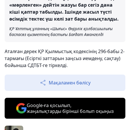
«мөрленген» дейтін жазуы бар сегіз дана
кіші қаптар табылды. Ішінде жасыл түсті
өсімдік тектес үш келі зат бары анықталды.
ҚР Ұлттық ұланның «Шығыс» Өңірлік қолбасшылығы
баспасөз қызметінің бастығы Бағдат Амангелді
Аталған дерек ҚР Қылмыстық кодексінің 296-бабы 2-
тармағы (Есірткі заттарын заңсыз иемдену, сақтау)
бойынша СДТБТ-ге тіркелді.
Мақаламен бөлісу
Google-ға қосылып,
жаңалықтарды бірінші болып оқыңыз