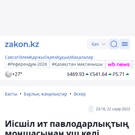
Қаз
Саясат
Әлем
Қаржы
Оқиға
Құқық
Мақалалар
#Референдум-2026
#Қазақстан мақтанышы
+27°
$
469.93
€
541.64
₽
5.71
Басты
Барлық жаңалықтар
Әскер
23:18, 22 сәуір 2022
Иісшіл ит павлодарлықтың
моншасынан үш келі