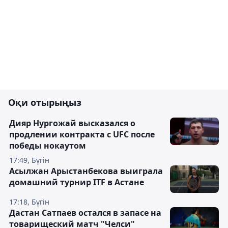
Оқи отырыңыз
Дияр Нургожай высказался о
продлении контракта с UFC после
победы нокаутом
17:49, Бүгін
Асылжан Арыстанбекова выиграла
домашний турнир ITF в Астане
17:18, Бүгін
Дастан Сатпаев остался в запасе на
товарищеский матч "Челси"