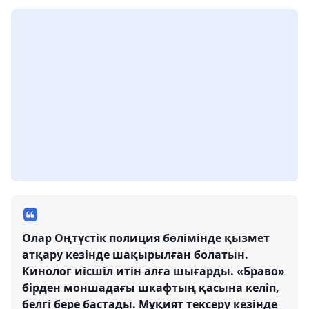
Олар Оңтүстік полиция бөлімінде қызмет
атқару кезінде шақырылған болатын.
Кинолог иісшіл итін алға шығарды. «Браво»
бірден моншадағы шкафтың қасына келіп,
белгі бере бастады. Мұқият тексеру кезінде