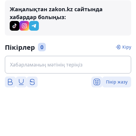
Жаңалықтан zakon.kz сайтында
хабардар болыңыз:
Пікірлер
0
Кіру
Пікір жазу