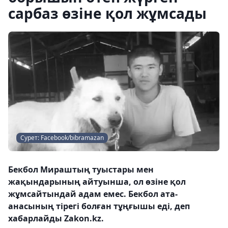
сарбаз өзіне қол жұмсады
Сурет: Facebook/bibramazan
Бекбол Мираштың туыстары мен
жақындарының айтуынша, ол өзіне қол
жұмсайтындай адам емес. Бекбол ата-
анасының тірегі болған тұңғышы еді, деп
хабарлайды Zakon.kz.