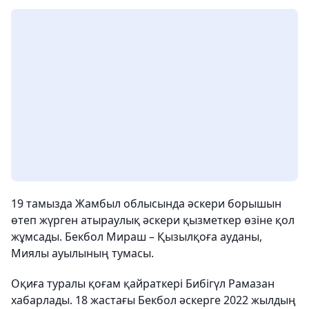
19 тамызда Жамбыл облысында әскери борышын
өтеп жүрген атыраулық әскери қызметкер өзіне қол
жұмсады. Бекбол Мираш – Қызылқоға ауданы,
Миялы ауылының тумасы.
Оқиға туралы қоғам қайраткері Бибігүл Рамазан
хабарлады. 18 жастағы Бекбол әскерге 2022 жылдың