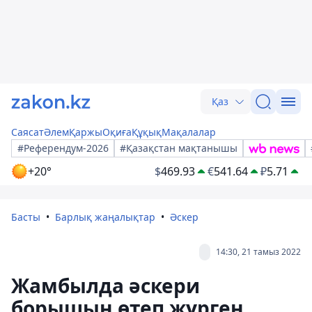
Қаз
Саясат
Әлем
Қаржы
Оқиға
Құқық
Мақалалар
#Референдум-2026
#Қазақстан мақтанышы
+20°
$
469.93
€
541.64
₽
5.71
Басты
Барлық жаңалықтар
Әскер
14:30, 21 тамыз 2022
Жамбылда әскери
борышын өтеп жүрген