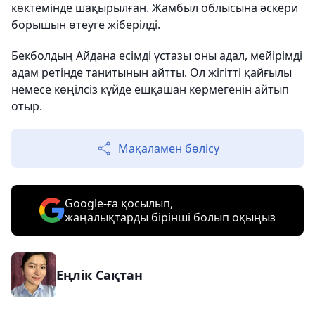
көктемінде шақырылған. Жамбыл облысына әскери
борышын өтеуге жіберілді.
Бекболдың Айдана есімді ұстазы оны адал, мейірімді
адам ретінде танитынын айтты. Ол жігітті қайғылы
немесе көңілсіз күйде ешқашан көрмегенін айтып
отыр.
Мақаламен бөлісу
Google-ға қосылып,
жаңалықтарды бірінші болып оқыңыз
Еңлік Сақтан