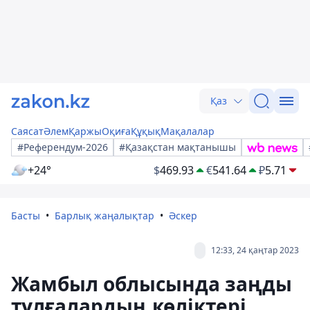
Қаз
Саясат
Әлем
Қаржы
Оқиға
Құқық
Мақалалар
#Референдум-2026
#Қазақстан мақтанышы
+24°
$
469.93
€
541.64
₽
5.71
Басты
Барлық жаңалықтар
Әскер
12:33, 24 қаңтар 2023
Жамбыл облысында заңды
тұлғалардың көліктері