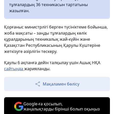
тұлғалардың 36 техникасын тартатыны
жазылған.
Қорғаныс министрлігі берген түсініктеме бойынша,
жоба мақсаты – заңды тұлғалардың көлік
құралдарының техникалық жай-күйін және
Қазақстан Республикасының Қарулы Күштеріне
жеткізуге әзірлігін тескеру.
Қаулы 6 ақпанға дейін талқылау үшін Ашық НҚА
сайтында
жарияланды.
Мақаламен бөлісу
Google-ға қосылып,
жаңалықтарды бірінші болып оқыңыз