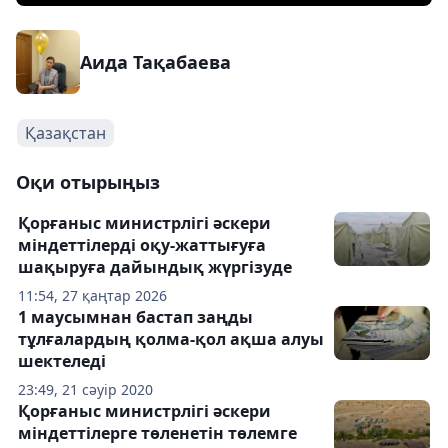
Аида Тақабаева
Қазақстан
Оқи отырыңыз
Қорғаныс министрлігі әскери
міндеттілерді оқу-жаттығуға
шақыруға дайындық жүргізуде
11:54, 27 қаңтар 2026
1 маусымнан бастап заңды
тұлғалардың қолма-қол ақша алуы
шектеледі
23:49, 21 сәуір 2020
Қорғаныс министрлігі әскери
міндеттілерге төленетін төлемге