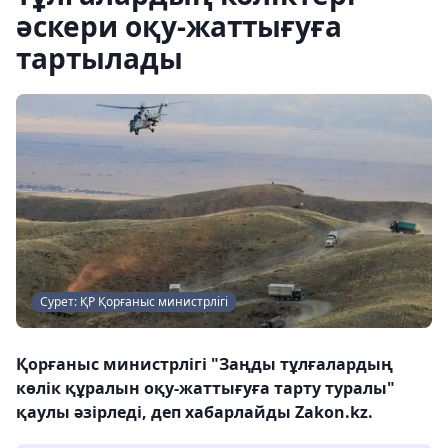
әскери оқу-жаттығуға
тартылады
Сурет: ҚР Қорғаныс министрлігі
Қорғаныс министрлігі "Заңды тұлғалардың
көлік құралын оқу-жаттығуға тарту туралы"
қаулы әзірледі, деп хабарлайды Zakon.kz.