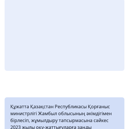
Құжатта Қазақстан Республикасы Қорғаныс
министрлігі Жамбыл облысының әкімдігімен
бірлесіп, жұмылдыру тапсырмасына сәйкес
2023 жылы оқу-жаттығуларға заңды