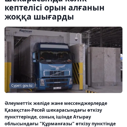
кептелісі орын алғанын
жоққа шығарды
Сурет: gov.kz
Әлеуметтік желіде және мессенджерлерде
Қазақстан-Ресей шекарасындағы өткізу
пункттерінде, соның ішінде Атырау
облысындағы "Құрманғазы" өткізу пунктінде