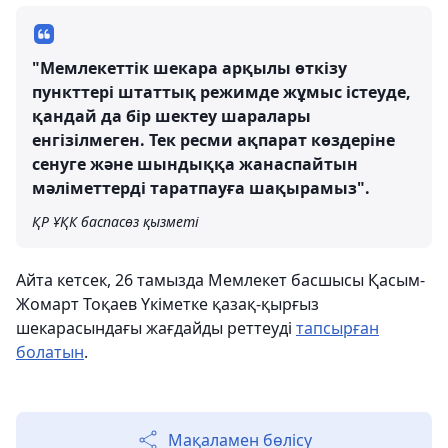
"Мемлекеттік шекара арқылы өткізу
пункттері штаттық режимде жұмыс істеуде,
қандай да бір шектеу шаралары
енгізілмеген. Тек ресми ақпарат көздеріне
сенуге және шындыққа жанаспайтын
мәліметтерді таратпауға шақырамыз".
ҚР ҰҚК баспасөз қызметі
Айта кетсек, 26 тамызда Мемлекет басшысы Қасым-
Жомарт Тоқаев Үкіметке қазақ-қырғыз
шекарасындағы жағдайды реттеуді
тапсырған
болатын
.
Мақаламен бөлісу