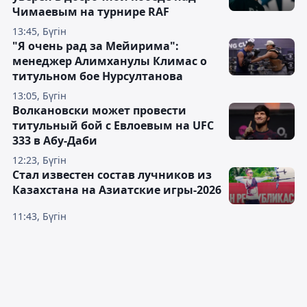
Чимаевым на турнире RAF
13:45, Бүгін
"Я очень рад за Мейирима":
менеджер Алимханулы Климас о
титульном бое Нурсултанова
13:05, Бүгін
Волкановски может провести
титульный бой с Евлоевым на UFC
333 в Абу-Даби
12:23, Бүгін
Стал известен состав лучников из
Казахстана на Азиатские игры-2026
11:43, Бүгін