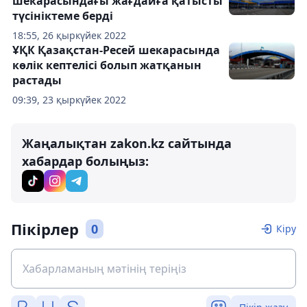
шекарасындағы жағдайға қатысты
түсініктеме берді
18:55, 26 қыркүйек 2022
ҰҚК Қазақстан-Ресей шекарасында
көлік кептелісі болып жатқанын
растады
09:39, 23 қыркүйек 2022
Жаңалықтан zakon.kz сайтында
хабардар болыңыз:
Пікірлер
0
Кіру