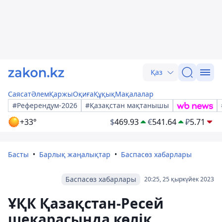
Қаз
Саясат
Әлем
Қаржы
Оқиға
Құқық
Мақалалар
#Референдум-2026
#Қазақстан мақтанышы
+33°
$
469.93
€
541.64
₽
5.71
Басты
Барлық жаңалықтар
Баспасөз хабарлары
Баспасөз хабарлары
20:25, 25 қыркүйек 2023
ҰҚК Қазақстан-Ресей
шекарасында көлік