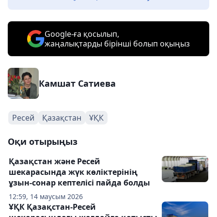
Google-ға қосылып,
жаңалықтарды бірінші болып оқыңыз
Камшат Сатиева
Ресей
Қазақстан
ҰҚК
Оқи отырыңыз
Қазақстан және Ресей
шекарасында жүк көліктерінің
ұзын-сонар кептелісі пайда болды
12:59, 14 маусым 2026
ҰҚК Қазақстан-Ресей