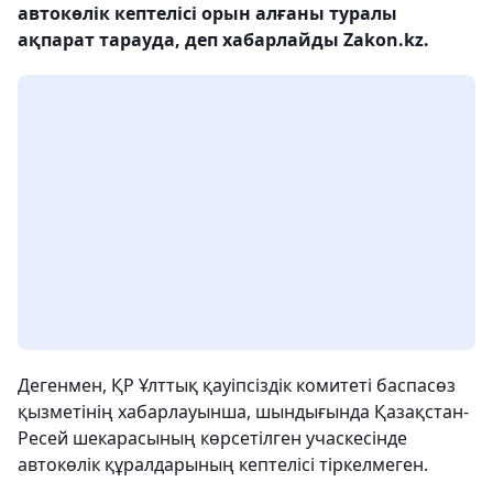
автокөлік кептелісі орын алғаны туралы
ақпарат тарауда, деп хабарлайды Zakon.kz.
Дегенмен, ҚР Ұлттық қауіпсіздік комитеті баспасөз
қызметінің хабарлауынша, шындығында Қазақстан-
Ресей шекарасының көрсетілген учаскесінде
автокөлік құралдарының кептелісі тіркелмеген.