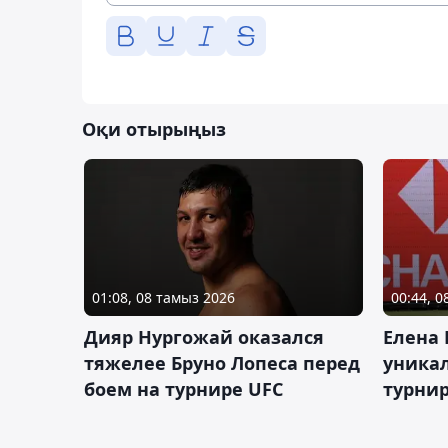
Оқи отырыңыз
01:08, 08 тамыз 2026
00:44, 
Дияр Нургожай оказался
Елена
тяжелее Бруно Лопеса перед
уника
боем на турнире UFC
турнир