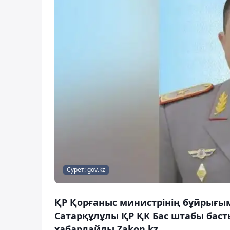
Сурет: gov.kz
ҚР Қорғаныс министрінің бұйрығы
Сатарқұлұлы ҚР ҚК Бас штабы бас
хабарлайды Zakon.kz.