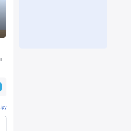
ы
Кіру