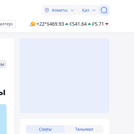
Алматы
Қаз
+22°
$
469.93
€
541.64
₽
5.71
алтері
ры
ы
Соңғы
Танымал