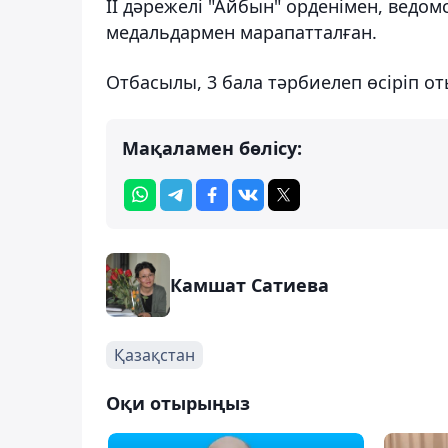
II дәрежелі "Айбын" орденімен, вед
медальдармен марапатталған.
Отбасылы, 3 бала тәрбиелеп өсіріп от
Мақаламен бөлісу:
Камшат Сатиева
Қазақстан
Оқи отырыңыз