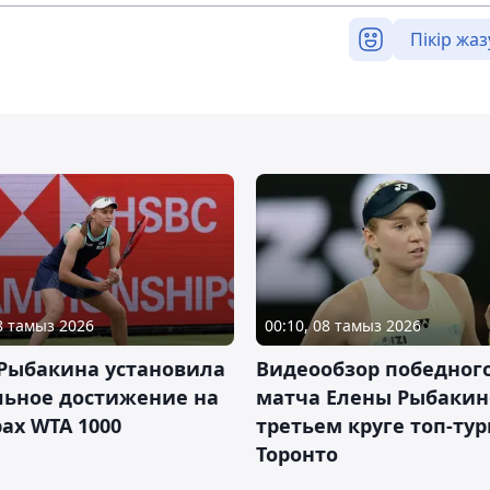
Пікір жаз
08 тамыз 2026
00:10, 08 тамыз 2026
 Рыбакина установила
Видеообзор победног
льное достижение на
матча Елены Рыбакин
ах WTA 1000
третьем круге топ-тур
Торонто