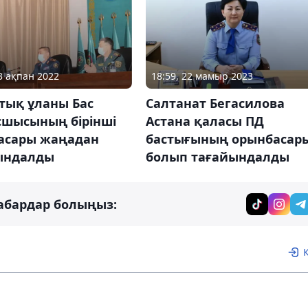
18:59, 22 мамыр 2023
03 ақпан 2022
Салтанат Бегасилова
тық ұланы Бас
Астана қаласы ПД
сшысының бірінші
бастығының орынбасар
асары жаңадан
болып тағайындалды
ындалды
абардар болыңыз: