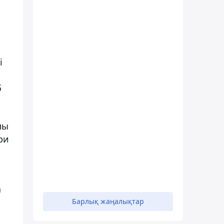
і
б
лы
ри
а
Барлық жаңалықтар