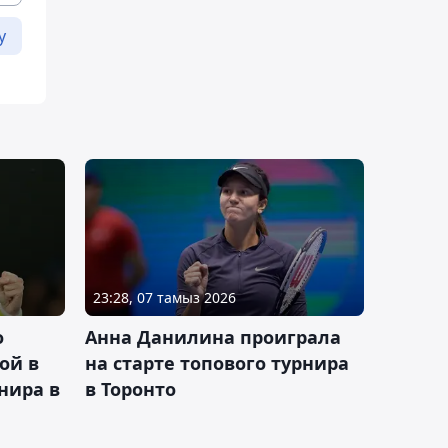
у
23:28, 07 тамыз 2026
о
Анна Данилина проиграла
ой в
на старте топового турнира
нира в
в Торонто