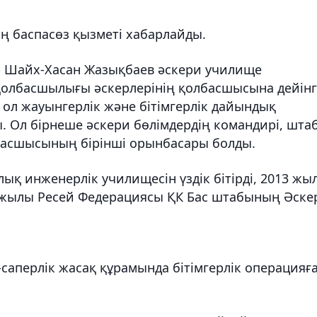
ің баспасөз қызметі хабарлайды.
р Шайх-Хасан Жазықбаев әскери училище
 қолбасшылығы әскерлерінің қолбасшысына дейінг
ол жауынгерлік және бітімгерлік дайындық
 Ол бірнеше әскери бөлімдердің командирі, шта
лбасшысының бірінші орынбасары болды.
қ инженерлік училищесін үздік бітірді, 2013 жы
9 жылы Ресей Федерациясы ҚК Бас штабының Әске
саперлік жасақ құрамында бітімгерлік операцияғ