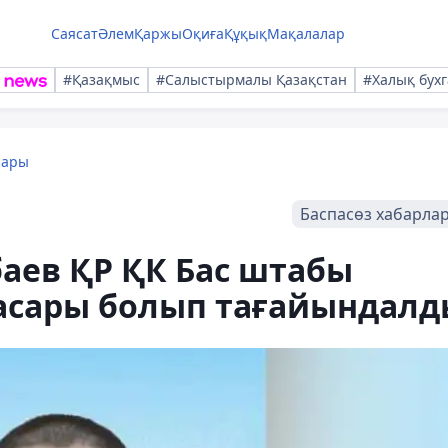
Саясат
Әлем
Қаржы
Оқиға
Құқық
Мақалалар
#Қазақмыс
#Салыстырмалы Қазақстан
#Халық бухг
лары
Баспасөз хабарла
аев ҚР ҚК Бас штабы
асары болып тағайындалд