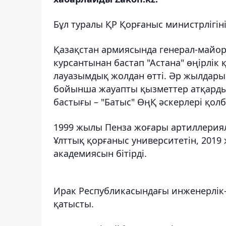
Бұл туралы ҚР Қорғаныс министрлігін
Қазақстан армиясында генерал-майо
курсантынан бастап "Астана" өңірлік
лауазымдық жолдан өтті. Әр жылдары 
бойынша жауапты қызметтер атқарды.
бастығы – "Батыс" ӨңҚ әскерлері қо
1999 жылы Пенза жоғары артиллериялы
Ұлттық қорғаныс университетін, 201
академиясын бітірді.
Ирак Республикасындағы инженерлік-
қатысты.