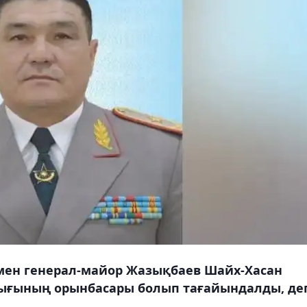
мен генерал-майор Жазықбаев Шайх-Хасан
тығының орынбасары болып тағайындалды, де