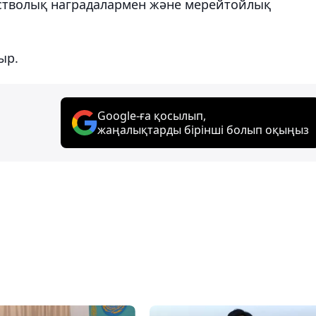
омстволық наградалармен және мерейтойлық
ыр.
Google-ға қосылып,
жаңалықтарды бірінші болып оқыңыз