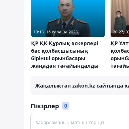
19:13, 16 қараша 2023
20:27, 
ҚР ҚК Құрлық әскерлері
ҚР Ұлт
бас қолбасшысының
қолба
бірінші орынбасары
орынб
жаңадан тағайындалды
тағай
Жаңалықтан zakon.kz сайтында х
Пікірлер
0