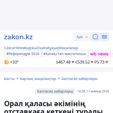
Қаз
Саясат
Әлем
Қаржы
Оқиға
Құқық
Мақалалар
#Референдум-2026
#Қазақстан мақтанышы
+33°
$
467.48
€
539.52
₽
5.73
Басты
Барлық жаңалықтар
Баспасөз хабарлары
Баспасөз хабарлары
14:28, 11 мамыр 2024
Орал қаласы әкімінің
отставкаға кеткені туралы