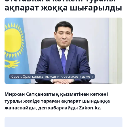
ақпарат жоққа шығарылды
Сурет: Орал қаласы әкімдігінің баспасөз қызметі
Миржан Сатқановтың қызметінен кеткені
туралы желіде тараған ақпарат шындыққа
жанаспайды, деп хабарлайды Zakon.kz.