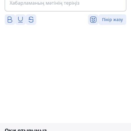
Пікір жазу
Оқи отырыңыз