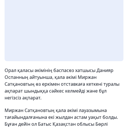
Орал қаласы әкімінің баспасөз хатшысы Данияр
Оспанның айтуынша, қала әкімі Миржан
Сатқановтың өз еркімен отставкаға кеткені туралы
ақпарат шындыққа сәйкес келмейді және бұл
негізсіз ақпарат.
Миржан Сатқановтың қала әкімі лауазымына
тағайындалғанына екі жылдан астам уақыт болды.
Бұған дейін ол Батыс Қазақстан облысы Бөрлі